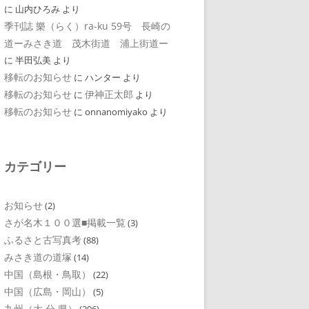
に
山内ひろみ
より
季刊誌 樂（らく）ra-ku 59号 長崎の
道ーみさき道 茂木街道 浦上街道ー
に
半田弘美
より
移転のお知らせ
に
ハンター
より
移転のお知らせ
伊神正太郎
に
より
移転のお知らせ
に
onnanomiyako
より
カテゴリー
お知らせ
(2)
さが名木１００選■掲載一覧
(3)
ふるさと古写真考
(88)
みさき道の道塚
(14)
中国（島根・鳥取）
(22)
中国（広島・岡山）
(5)
九州（大 分 県）