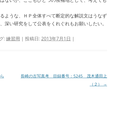
はないが、ここもひとつの候補地として、考えても
るような、ＨＰ全体すべて断定的な解説文はうなず
、深い研究をして公表をくれぐれもお願いしたい。
グ:
練習用
| 投稿日:
2013年7月1日
|
ら
長崎の古写真考 目録番号：5245 茂木通田上
（２）
→