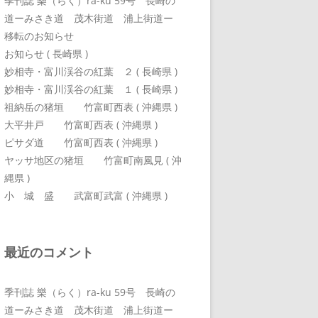
季刊誌 樂（らく）ra-ku 59号 長崎の
道ーみさき道 茂木街道 浦上街道ー
移転のお知らせ
お知らせ ( 長崎県 )
妙相寺・富川渓谷の紅葉 ２ ( 長崎県 )
妙相寺・富川渓谷の紅葉 １ ( 長崎県 )
祖納岳の猪垣 竹富町西表 ( 沖縄県 )
大平井戸 竹富町西表 ( 沖縄県 )
ピサダ道 竹富町西表 ( 沖縄県 )
ヤッサ地区の猪垣 竹富町南風見 ( 沖
縄県 )
小 城 盛 武富町武富 ( 沖縄県 )
最近のコメント
季刊誌 樂（らく）ra-ku 59号 長崎の
道ーみさき道 茂木街道 浦上街道ー