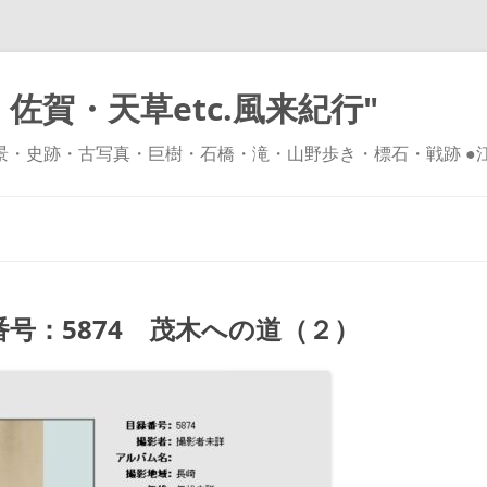
佐賀・天草etc.風来紀行"
風景・史跡・古写真・巨樹・石橋・滝・山野歩き・標石・戦跡 ●
コ
ン
テ
ン
ツ
へ
ス
キ
号：5874 茂木への道（２）
ッ
プ