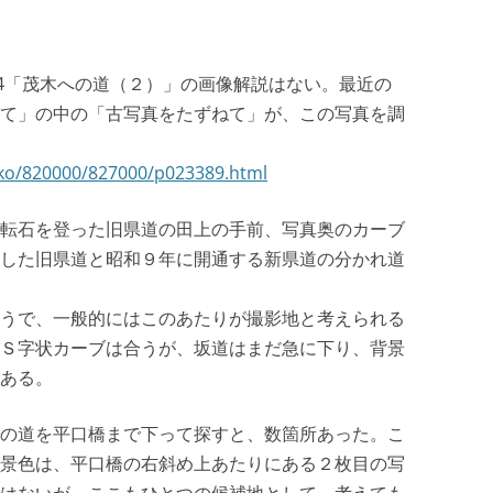
74「茂木への道（２）」の画像解説はない。最近の
て」の中の「古写真をたずねて」が、この写真を調
anko/820000/827000/p023389.html
転石を登った旧県道の田上の手前、写真奥のカーブ
した旧県道と昭和９年に開通する新県道の分かれ道
うで、一般的にはこのあたりが撮影地と考えられる
Ｓ字状カーブは合うが、坂道はまだ急に下り、背景
ある。
の道を平口橋まで下って探すと、数箇所あった。こ
景色は、平口橋の右斜め上あたりにある２枚目の写