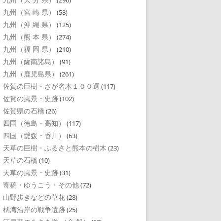
(296)
九州（宮 崎 県）
(58)
九州（沖 縄 県）
(125)
九州（熊 本 県）
(274)
九州（福 岡 県）
(210)
九州（薩南諸島）
(91)
九州（鹿児島県）
(261)
佐賀の巨樹・さが名木１００選
(117)
佐賀の風景・史跡
(102)
佐賀県の石橋
(26)
四国（徳島・高知）
(117)
四国（愛媛・香川）
(63)
天草の巨樹・ふるさと熊本の樹木
(23)
天草の石橋
(10)
天草の風景・史跡
(31)
寄稿・ゆうこう・その他
(72)
山野歩きなどの草花
(28)
橘湾沿岸の戦争遺跡
(25)