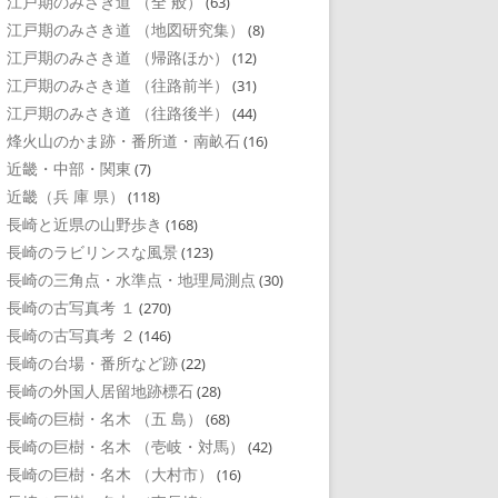
江戸期のみさき道 （全 般）
(63)
江戸期のみさき道 （地図研究集）
(8)
江戸期のみさき道 （帰路ほか）
(12)
江戸期のみさき道 （往路前半）
(31)
江戸期のみさき道 （往路後半）
(44)
烽火山のかま跡・番所道・南畝石
(16)
近畿・中部・関東
(7)
近畿（兵 庫 県）
(118)
長崎と近県の山野歩き
(168)
長崎のラビリンスな風景
(123)
長崎の三角点・水準点・地理局測点
(30)
長崎の古写真考 １
(270)
長崎の古写真考 ２
(146)
長崎の台場・番所など跡
(22)
長崎の外国人居留地跡標石
(28)
長崎の巨樹・名木 （五 島）
(68)
長崎の巨樹・名木 （壱岐・対馬）
(42)
長崎の巨樹・名木 （大村市）
(16)