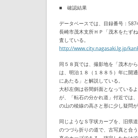
■ 確認結果
データベースでは、目録番号：58
長崎市茂木支所ＨＰ「茂木をたずね
査している。
http://www.city.nagasaki.lg.jp/k
同５８頁では、撮影地を「茂木から
は、明治１８（１８８５）年に開通
にあたる」と解説している。
大杉左側は谷間斜面となっているよ
が、「転石の分かれ道」付近では、
の山の稜線の高さと形に少し疑問が
同じようなＳ字状カーブを、旧県道
のつづら折りの道で、古写真と合う