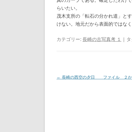
真のカーブである。確定したわけで
らいたい。
茂木支所の「転石の分かれ道」とす
けない。地元だから表面的ではなく
カテゴリー:
長崎の古写真考 １
| タ
投
←
長崎の西空の夕日 ファイル ２か
稿
ナ
ビ
ゲ
ー
シ