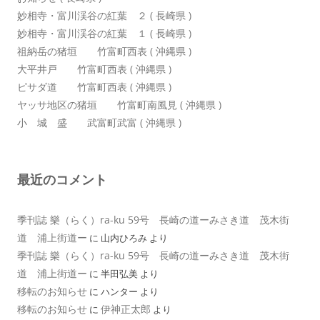
妙相寺・富川渓谷の紅葉 ２ ( 長崎県 )
妙相寺・富川渓谷の紅葉 １ ( 長崎県 )
祖納岳の猪垣 竹富町西表 ( 沖縄県 )
大平井戸 竹富町西表 ( 沖縄県 )
ピサダ道 竹富町西表 ( 沖縄県 )
ヤッサ地区の猪垣 竹富町南風見 ( 沖縄県 )
小 城 盛 武富町武富 ( 沖縄県 )
最近のコメント
季刊誌 樂（らく）ra-ku 59号 長崎の道ーみさき道 茂木街
道 浦上街道ー
に
山内ひろみ
より
季刊誌 樂（らく）ra-ku 59号 長崎の道ーみさき道 茂木街
道 浦上街道ー
に
半田弘美
より
移転のお知らせ
に
ハンター
より
移転のお知らせ
伊神正太郎
に
より