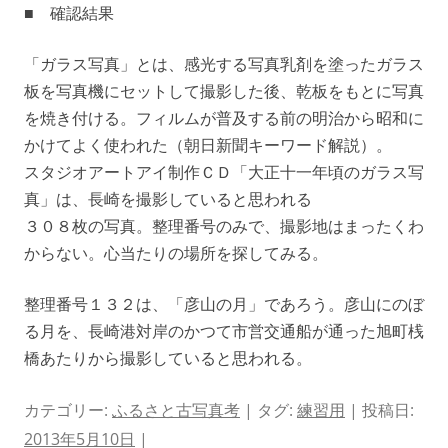
■ 確認結果
「ガラス写真」とは、感光する写真乳剤を塗ったガラス
板を写真機にセットして撮影した後、乾板をもとに写真
を焼き付ける。フィルムが普及する前の明治から昭和に
かけてよく使われた（朝日新聞キーワード解説）。
スタジオアートアイ制作ＣＤ「大正十一年頃のガラス写
真」は、長崎を撮影していると思われる
３０８枚の写真。整理番号のみで、撮影地はまったくわ
からない。心当たりの場所を探してみる。
整理番号１３２は、「彦山の月」であろう。彦山にのぼ
る月を、長崎港対岸のかつて市営交通船が通った旭町桟
橋あたりから撮影していると思われる。
カテゴリー:
ふるさと古写真考
| タグ:
練習用
| 投稿日:
2013年5月10日
|