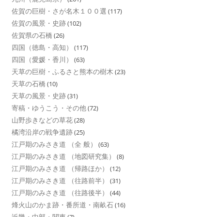
佐賀の巨樹・さが名木１００選
(117)
佐賀の風景・史跡
(102)
佐賀県の石橋
(26)
四国（徳島・高知）
(117)
四国（愛媛・香川）
(63)
天草の巨樹・ふるさと熊本の樹木
(23)
天草の石橋
(10)
天草の風景・史跡
(31)
寄稿・ゆうこう・その他
(72)
山野歩きなどの草花
(28)
橘湾沿岸の戦争遺跡
(25)
江戸期のみさき道 （全 般）
(63)
江戸期のみさき道 （地図研究集）
(8)
江戸期のみさき道 （帰路ほか）
(12)
江戸期のみさき道 （往路前半）
(31)
江戸期のみさき道 （往路後半）
(44)
烽火山のかま跡・番所道・南畝石
(16)
近畿・中部・関東