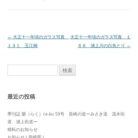
投
←
大正十一年頃のガラス写真
大正十一年頃のガラス写真 １
稿
１３１ 玉江橋
６６ 浦上川の白魚とり
→
ナ
ビ
検
ゲ
索:
ー
シ
最近の投稿
ョ
ン
季刊誌 樂（らく）ra-ku 59号 長崎の道ーみさき道 茂木街
道 浦上街道ー
移転のお知らせ
お知らせ ( 長崎県 )