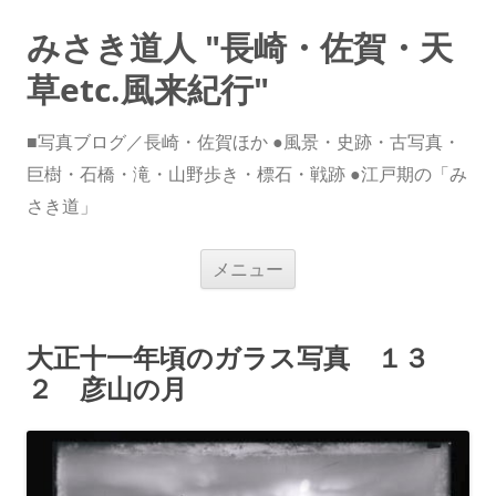
みさき道人 "長崎・佐賀・天
草etc.風来紀行"
■写真ブログ／長崎・佐賀ほか ●風景・史跡・古写真・
巨樹・石橋・滝・山野歩き・標石・戦跡 ●江戸期の「み
さき道」
コ
メニュー
ン
テ
ン
ツ
へ
大正十一年頃のガラス写真 １３
ス
キ
２ 彦山の月
ッ
プ