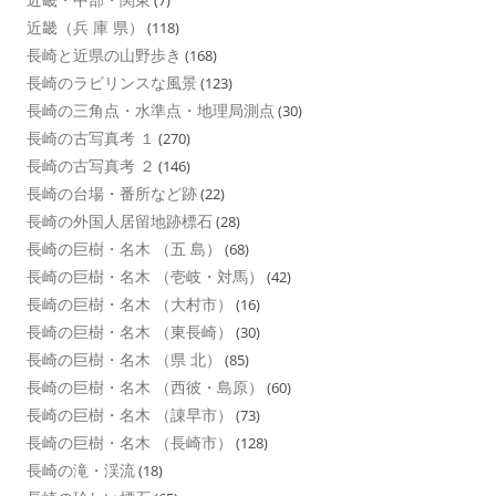
(7)
近畿（兵 庫 県）
(118)
長崎と近県の山野歩き
(168)
長崎のラビリンスな風景
(123)
長崎の三角点・水準点・地理局測点
(30)
長崎の古写真考 １
(270)
長崎の古写真考 ２
(146)
長崎の台場・番所など跡
(22)
長崎の外国人居留地跡標石
(28)
長崎の巨樹・名木 （五 島）
(68)
長崎の巨樹・名木 （壱岐・対馬）
(42)
長崎の巨樹・名木 （大村市）
(16)
長崎の巨樹・名木 （東長崎）
(30)
長崎の巨樹・名木 （県 北）
(85)
長崎の巨樹・名木 （西彼・島原）
(60)
長崎の巨樹・名木 （諌早市）
(73)
長崎の巨樹・名木 （長崎市）
(128)
長崎の滝・渓流
(18)