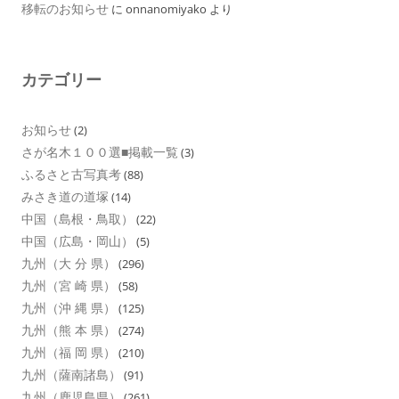
移転のお知らせ
に
onnanomiyako
より
カテゴリー
お知らせ
(2)
さが名木１００選■掲載一覧
(3)
ふるさと古写真考
(88)
みさき道の道塚
(14)
中国（島根・鳥取）
(22)
中国（広島・岡山）
(5)
九州（大 分 県）
(296)
九州（宮 崎 県）
(58)
九州（沖 縄 県）
(125)
九州（熊 本 県）
(274)
九州（福 岡 県）
(210)
九州（薩南諸島）
(91)
九州（鹿児島県）
(261)