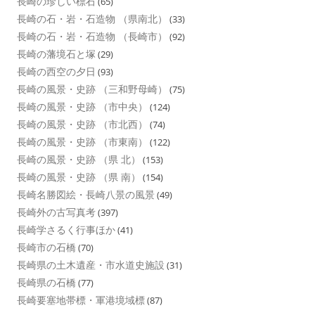
長崎の珍しい標石
(65)
長崎の石・岩・石造物 （県南北）
(33)
長崎の石・岩・石造物 （長崎市）
(92)
長崎の藩境石と塚
(29)
長崎の西空の夕日
(93)
長崎の風景・史跡 （三和野母崎）
(75)
長崎の風景・史跡 （市中央）
(124)
長崎の風景・史跡 （市北西）
(74)
長崎の風景・史跡 （市東南）
(122)
長崎の風景・史跡 （県 北）
(153)
長崎の風景・史跡 （県 南）
(154)
長崎名勝図絵・長崎八景の風景
(49)
長崎外の古写真考
(397)
長崎学さるく行事ほか
(41)
長崎市の石橋
(70)
長崎県の土木遺産・市水道史施設
(31)
長崎県の石橋
(77)
長崎要塞地帯標・軍港境域標
(87)