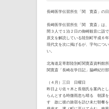
長崎医学伝習所生「関 寛斎」の日
長崎医学伝習所生「関 寛斎」は、
間３人で１泊２日の御崎観音に詣で
原文を解読している陸別町平成６年
現代文を次に掲げるが、字句につい
い。
北海道足寄郡陸別町関寛斎資料館所
関寛斎「長崎在学日記」脇岬紀行部
（４月）三日 日曜日
昨日より佐々木と長嶺氏を案内とし
らんとする時微雨忽ち晴る 朝課を
す 故に彼の旅宿を訪ひ未だ朝餐を
発途す 濱ノ町に至りて止む 南風