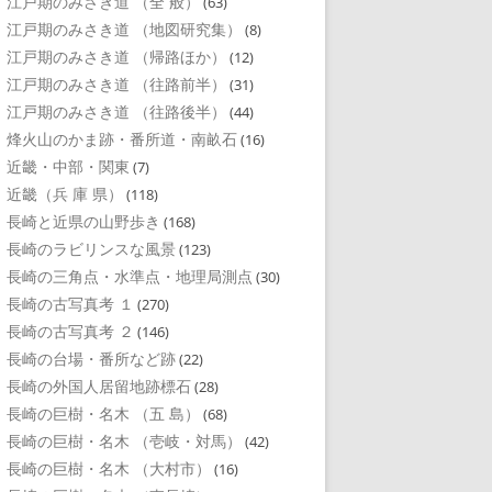
江戸期のみさき道 （全 般）
(63)
江戸期のみさき道 （地図研究集）
(8)
江戸期のみさき道 （帰路ほか）
(12)
江戸期のみさき道 （往路前半）
(31)
江戸期のみさき道 （往路後半）
(44)
烽火山のかま跡・番所道・南畝石
(16)
近畿・中部・関東
(7)
近畿（兵 庫 県）
(118)
長崎と近県の山野歩き
(168)
長崎のラビリンスな風景
(123)
長崎の三角点・水準点・地理局測点
(30)
長崎の古写真考 １
(270)
長崎の古写真考 ２
(146)
長崎の台場・番所など跡
(22)
長崎の外国人居留地跡標石
(28)
長崎の巨樹・名木 （五 島）
(68)
長崎の巨樹・名木 （壱岐・対馬）
(42)
長崎の巨樹・名木 （大村市）
(16)