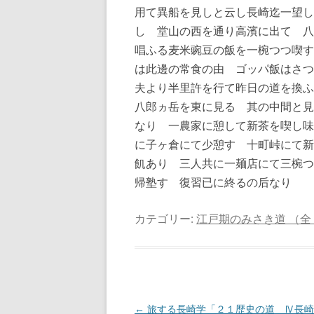
用て異船を見しと云し長崎迄一望し
し 堂山の西を通り高濱に出て 八
唱ふる麦米豌豆の飯を一椀つつ喫す
は此邊の常食の由 ゴッパ飯はさつ
夫より半里許を行て昨日の道を換
八郎ヵ岳を東に見る 其の中間と見
なり 一農家に憩して新茶を喫し味
に子ヶ倉にて少憩す 十町峠にて新
飢あり 三人共に一麺店にて三椀つ
帰塾す 復習已に終るの后なり
カテゴリー:
江戸期のみさき道 （全
投
←
旅する長崎学「２１歴史の道 Ⅳ長崎