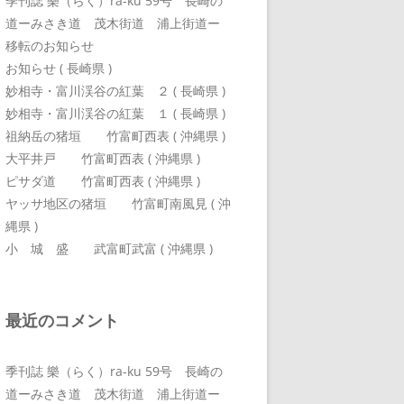
季刊誌 樂（らく）ra-ku 59号 長崎の
道ーみさき道 茂木街道 浦上街道ー
移転のお知らせ
お知らせ ( 長崎県 )
妙相寺・富川渓谷の紅葉 ２ ( 長崎県 )
妙相寺・富川渓谷の紅葉 １ ( 長崎県 )
祖納岳の猪垣 竹富町西表 ( 沖縄県 )
大平井戸 竹富町西表 ( 沖縄県 )
ピサダ道 竹富町西表 ( 沖縄県 )
ヤッサ地区の猪垣 竹富町南風見 ( 沖
縄県 )
小 城 盛 武富町武富 ( 沖縄県 )
最近のコメント
季刊誌 樂（らく）ra-ku 59号 長崎の
道ーみさき道 茂木街道 浦上街道ー