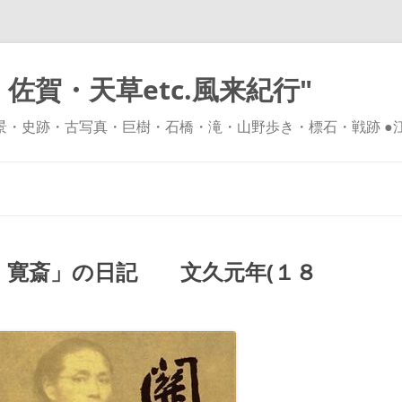
佐賀・天草etc.風来紀行"
風景・史跡・古写真・巨樹・石橋・滝・山野歩き・標石・戦跡 ●
コ
ン
テ
ン
ツ
へ
ス
キ
 寛斎」の日記 文久元年(１８
ッ
プ