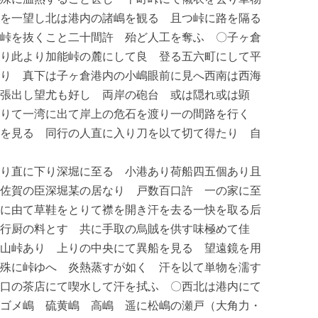
を一望し北は港内の諸嶋を観る 且つ峠に路を隔る
峠を抜くこと二十間許 殆ど人工を奪ふ 〇子ヶ倉
り此より加能峠の麓にして良ゝ登る五六町にして平
り 真下は子ヶ倉港内の小嶋眼前に見へ西南は西海
張出し望尤も好し 両岸の砲台 或は隠れ或は顕
下りて一湾に出て岸上の危石を渡り一の間路を行く
を見る 同行の人直に入り刀を以て切て得たり 自
り直に下り深堀に至る 小港あり荷船四五個あり且
佐賀の臣深堀某の居なり 戸数百口許 一の家に至
に由て草鞋をとりて襟を開き汗を去る一快を取る后
行厨の料とす 共に手取の烏賊を供す味極めて佳
山峠あり 上りの中央にて異船を見る 望遠鏡を用
殊に峠ゆへ 炎熱蒸すが如く 汗を以て単物を濡す
口の茶店にて喫水して汗を拭ふ 〇西北は港内にて
ゴメ嶋 硫黄嶋 高嶋 遥に松嶋の瀬戸（大角力・