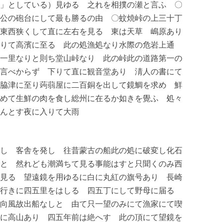
」としている）見ゆる 之れを相撲の瀬と言ふ 〇
公の砲台にして最も勝るの由 〇蚊焼峠の上三十丁
東西狭くして直に左右を見る 東は天草 嶋原あり
りて高濱に至る 此の処漁処なり水際の危岩上通
一里なりと則ち堂山峠なり 此の峠此の道路第一の
言べからず 下りて直に観音堂あり 淸人の書にて
脇津に至り蒟蒻屋に二百銅を出して鏡鯛を求め 鮮
めて生鮮の肉を食し総州に在るか如きを覺ふ 処々
んとす夜に入りて大雨
し 客舎を発し 往昔蒙古の船此の処に破変し化石
と 然れども潮満ちて見る事能はすと只聞くのみ西
見る 望遠鏡を用ゆるに白に丸紅の旗号あり 長崎
を行きに四五里をはしる 四五丁にして野母に届る
向風故出船なしと 由て只一望のみにて漁家にて喫
に高山あり 四五年前は絶へす 此の頂にて望鏡を