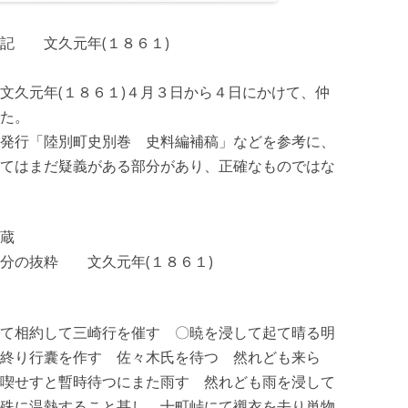
記 文久元年(１８６１)
文久元年(１８６１)４月３日から４日にかけて、仲
た。
発行「陸別町史別巻 史料編補稿」などを参考に、
てはまだ疑義がある部分があり、正確なものではな
蔵
分の抜粋 文久元年(１８６１)
て相約して三崎行を催す 〇暁を浸して起て晴る明
終り行囊を作す 佐々木氏を待つ 然れども来ら
喫せすと暫時待つにまた雨す 然れども雨を浸して
殊に温熱すること甚し 十町峠にて襯衣を去り単物