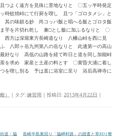
且つよく遠方を見殊に景地なりと 〇五ッ半時発足
ッ時蚊焼峠にて行厨を喫し 且つ「ゴロタメシ」と
 其の味頗る妙 尚コッパ飯と唱へる飯とゴロタ飯
ま芋を片切れ乾し 兼□とし飯に加ふるなりと 〇
ふ 西方は深堀東方長崎道なり 八幡山峠を西に見
ふ 八郎ヶ岳九州第八の岳なりと 此邊第一の高山
最好なり 高低の山路を経て昨日と道を同し加能峠
茶を求め 家産と土産の料とす 〇黄昏大浦に着し
つを喫し別る 予は直に浴室に至り 浴后高禅寺に
 般）
| タグ:
練習用
| 投稿日:
2013年4月22日
|
街道・脇
長崎半島東回り「脇岬村路」の踏査と草刈り整