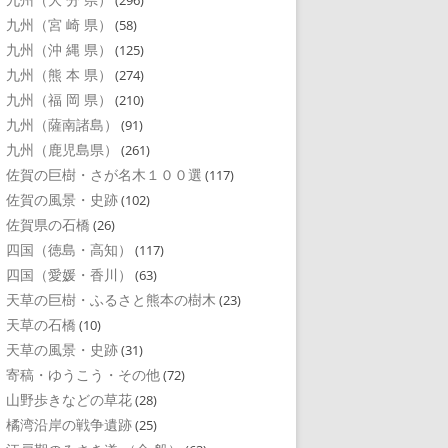
(296)
九州（宮 崎 県）
(58)
九州（沖 縄 県）
(125)
九州（熊 本 県）
(274)
九州（福 岡 県）
(210)
九州（薩南諸島）
(91)
九州（鹿児島県）
(261)
佐賀の巨樹・さが名木１００選
(117)
佐賀の風景・史跡
(102)
佐賀県の石橋
(26)
四国（徳島・高知）
(117)
四国（愛媛・香川）
(63)
天草の巨樹・ふるさと熊本の樹木
(23)
天草の石橋
(10)
天草の風景・史跡
(31)
寄稿・ゆうこう・その他
(72)
山野歩きなどの草花
(28)
橘湾沿岸の戦争遺跡
(25)