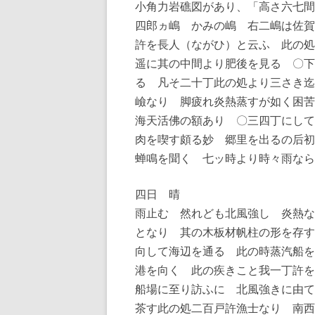
小角力岩礁図があり、「高さ六七間
四郎ヵ嶋 かみの嶋 右二嶋は佐賀
許を長人（ながひ）と云ふ 此の処
遥に其の中間より肥後を見る 〇下
る 凡そ二十丁此の処より三さき迄
嶮なり 脚疲れ炎熱蒸すが如く困苦
海天活佛の額あり 〇三四丁にして
肉を喫す頗る妙 郷里を出るの后初
蝉鳴を聞く 七ッ時より時々雨なら
四日 晴
雨止む 然れども北風強し 炎熱な
となり 其の木板材帆柱の形を存す
向して海辺を通る 此の時蒸汽船を
港を向く 此の疾きこと我一丁許
船場に至り訪ふに 北風強きに由て
茶す此の処二百戸許漁士なり 南西