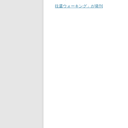
稿
往還ウォーキング」が発刊
ナ
ビ
ゲ
ー
シ
ョ
ン