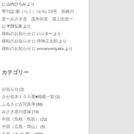
に
山内ひろみ
より
季刊誌 樂（らく）ra-ku 59号 長崎の
道ーみさき道 茂木街道 浦上街道ー
に
半田弘美
より
移転のお知らせ
に
ハンター
より
移転のお知らせ
伊神正太郎
に
より
移転のお知らせ
に
onnanomiyako
より
カテゴリー
お知らせ
(2)
さが名木１００選■掲載一覧
(3)
ふるさと古写真考
(88)
みさき道の道塚
(14)
中国（島根・鳥取）
(22)
中国（広島・岡山）
(5)
九州（大 分 県）