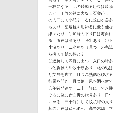
一枚になる 此の峠頗る嶮東は崎陽
こと一丁許の処に大なる石突起し 
の入口にて小憩す 右に笠山ヶ岳あ
地あり 望遠鏡を用ゆるに最も佳な
緲々たり 〇加能の下り口は海面に
る 両岸は湾あり 張出あり 〇
小渚あり一二小魚あり且つ一の烏賊
ら携て午飯の料とす
〇迂路して深堀に出つ 入口の峠あ
つ佐賀侯の船数十艘あり 此の処は
り艾餅を喫す 且つ温熱偲忍びざる
行厨を開き 且つ鯛一尾を調へ煮て
〇午後発途す 二十丁許にして八幡
ゆるに竪に赤白青の旗号あり 日午
に至る 三十許にして蚊焼峠の入り
其の西岸は遥へ絶へ 高野木嶋 マ