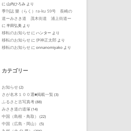
に
山内ひろみ
より
季刊誌 樂（らく）ra-ku 59号 長崎の
道ーみさき道 茂木街道 浦上街道ー
に
半田弘美
より
移転のお知らせ
に
ハンター
より
移転のお知らせ
伊神正太郎
に
より
移転のお知らせ
に
onnanomiyako
より
カテゴリー
お知らせ
(2)
さが名木１００選■掲載一覧
(3)
ふるさと古写真考
(88)
みさき道の道塚
(14)
中国（島根・鳥取）
(22)
中国（広島・岡山）
(5)
九州（大 分 県）