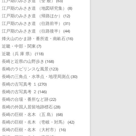
江戸期のみさき道 （全 般）
(63)
江戸期のみさき道 （地図研究集）
(8)
江戸期のみさき道 （帰路ほか）
(12)
江戸期のみさき道 （往路前半）
(31)
江戸期のみさき道 （往路後半）
(44)
烽火山のかま跡・番所道・南畝石
(16)
近畿・中部・関東
(7)
近畿（兵 庫 県）
(118)
長崎と近県の山野歩き
(168)
長崎のラビリンスな風景
(123)
長崎の三角点・水準点・地理局測点
(30)
長崎の古写真考 １
(270)
長崎の古写真考 ２
(146)
長崎の台場・番所など跡
(22)
長崎の外国人居留地跡標石
(28)
長崎の巨樹・名木 （五 島）
(68)
長崎の巨樹・名木 （壱岐・対馬）
(42)
長崎の巨樹・名木 （大村市）
(16)