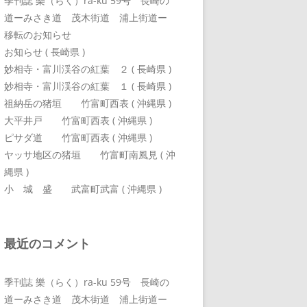
季刊誌 樂（らく）ra-ku 59号 長崎の
道ーみさき道 茂木街道 浦上街道ー
移転のお知らせ
お知らせ ( 長崎県 )
妙相寺・富川渓谷の紅葉 ２ ( 長崎県 )
妙相寺・富川渓谷の紅葉 １ ( 長崎県 )
祖納岳の猪垣 竹富町西表 ( 沖縄県 )
大平井戸 竹富町西表 ( 沖縄県 )
ピサダ道 竹富町西表 ( 沖縄県 )
ヤッサ地区の猪垣 竹富町南風見 ( 沖
縄県 )
小 城 盛 武富町武富 ( 沖縄県 )
最近のコメント
季刊誌 樂（らく）ra-ku 59号 長崎の
道ーみさき道 茂木街道 浦上街道ー