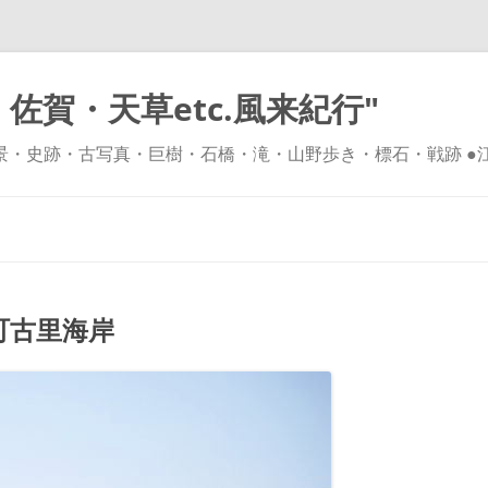
佐賀・天草etc.風来紀行"
風景・史跡・古写真・巨樹・石橋・滝・山野歩き・標石・戦跡 ●
コ
ン
テ
ン
ツ
へ
ス
キ
町古里海岸
ッ
プ