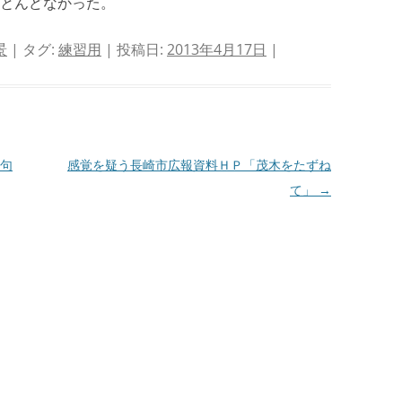
とんどなかった。
景
| タグ:
練習用
| 投稿日:
2013年4月17日
|
句
感覚を疑う長崎市広報資料ＨＰ「茂木をたずね
て」
→