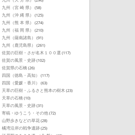
(296)
九州（宮 崎 県）
(58)
九州（沖 縄 県）
(125)
九州（熊 本 県）
(274)
九州（福 岡 県）
(210)
九州（薩南諸島）
(91)
九州（鹿児島県）
(261)
佐賀の巨樹・さが名木１００選
(117)
佐賀の風景・史跡
(102)
佐賀県の石橋
(26)
四国（徳島・高知）
(117)
四国（愛媛・香川）
(63)
天草の巨樹・ふるさと熊本の樹木
(23)
天草の石橋
(10)
天草の風景・史跡
(31)
寄稿・ゆうこう・その他
(72)
山野歩きなどの草花
(28)
橘湾沿岸の戦争遺跡
(25)