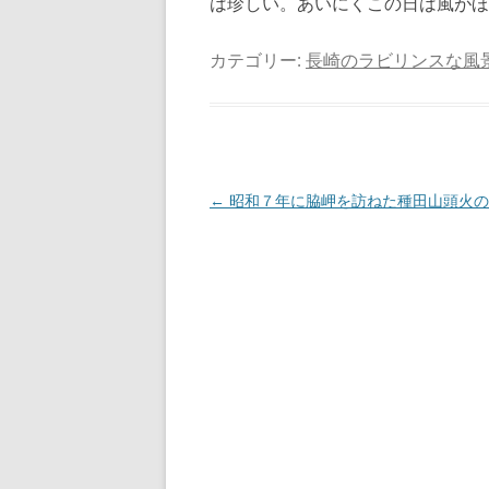
は珍しい。あいにくこの日は風がほ
カテゴリー:
長崎のラビリンスな風
投
←
昭和７年に脇岬を訪ねた種田山頭火の
稿
ナ
ビ
ゲ
ー
シ
ョ
ン