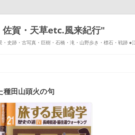
佐賀・天草etc.風来紀行"
風景・史跡・古写真・巨樹・石橋・滝・山野歩き・標石・戦跡 ●
コ
ン
テ
ン
ツ
へ
ス
キ
た種田山頭火の句
ッ
プ