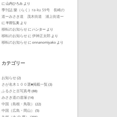
に
山内ひろみ
より
季刊誌 樂（らく）ra-ku 59号 長崎の
道ーみさき道 茂木街道 浦上街道ー
に
半田弘美
より
移転のお知らせ
に
ハンター
より
移転のお知らせ
伊神正太郎
に
より
移転のお知らせ
に
onnanomiyako
より
カテゴリー
お知らせ
(2)
さが名木１００選■掲載一覧
(3)
ふるさと古写真考
(88)
みさき道の道塚
(14)
中国（島根・鳥取）
(22)
中国（広島・岡山）
(5)
九州（大 分 県）