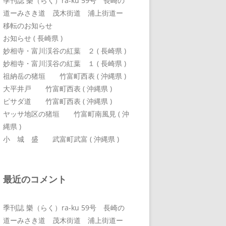
季刊誌 樂（らく）ra-ku 59号 長崎の
道ーみさき道 茂木街道 浦上街道ー
移転のお知らせ
お知らせ ( 長崎県 )
妙相寺・富川渓谷の紅葉 ２ ( 長崎県 )
妙相寺・富川渓谷の紅葉 １ ( 長崎県 )
祖納岳の猪垣 竹富町西表 ( 沖縄県 )
大平井戸 竹富町西表 ( 沖縄県 )
ピサダ道 竹富町西表 ( 沖縄県 )
ヤッサ地区の猪垣 竹富町南風見 ( 沖
縄県 )
小 城 盛 武富町武富 ( 沖縄県 )
最近のコメント
季刊誌 樂（らく）ra-ku 59号 長崎の
道ーみさき道 茂木街道 浦上街道ー