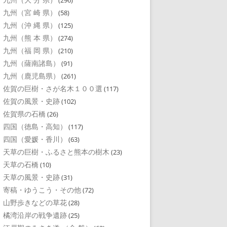
(296)
九州（宮 崎 県）
(58)
九州（沖 縄 県）
(125)
九州（熊 本 県）
(274)
九州（福 岡 県）
(210)
九州（薩南諸島）
(91)
九州（鹿児島県）
(261)
佐賀の巨樹・さが名木１００選
(117)
佐賀の風景・史跡
(102)
佐賀県の石橋
(26)
四国（徳島・高知）
(117)
四国（愛媛・香川）
(63)
天草の巨樹・ふるさと熊本の樹木
(23)
天草の石橋
(10)
天草の風景・史跡
(31)
寄稿・ゆうこう・その他
(72)
山野歩きなどの草花
(28)
橘湾沿岸の戦争遺跡
(25)