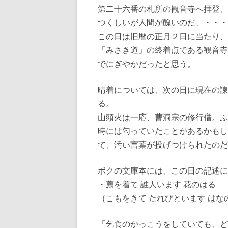
第二十六番の札所の観音寺へ拝登、
つくしいが人間が醜いのだ、・・・
この日は旧暦の正月２日に当たり、
「みさき道」の終着点である観音寺
でにぎやかだったと思う。
晴着については、次の日に現在の諫
る。
山頭火は一応、曹洞宗の修行僧。ふ
時には匂っていたことがあるかもし
て、汚い言葉が投げつけられたのだ
ボクの文庫本には、この日の記述に
・薦を着て 誰人います 花のは
（こもをきて たれびといます はな
「乞食のかっこうをしていても、ど