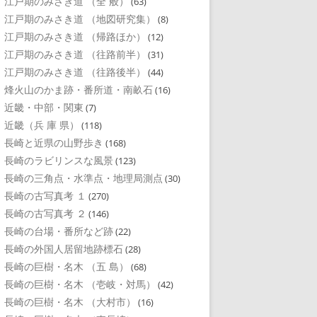
江戸期のみさき道 （全 般）
(63)
江戸期のみさき道 （地図研究集）
(8)
江戸期のみさき道 （帰路ほか）
(12)
江戸期のみさき道 （往路前半）
(31)
江戸期のみさき道 （往路後半）
(44)
烽火山のかま跡・番所道・南畝石
(16)
近畿・中部・関東
(7)
近畿（兵 庫 県）
(118)
長崎と近県の山野歩き
(168)
長崎のラビリンスな風景
(123)
長崎の三角点・水準点・地理局測点
(30)
長崎の古写真考 １
(270)
長崎の古写真考 ２
(146)
長崎の台場・番所など跡
(22)
長崎の外国人居留地跡標石
(28)
長崎の巨樹・名木 （五 島）
(68)
長崎の巨樹・名木 （壱岐・対馬）
(42)
長崎の巨樹・名木 （大村市）
(16)