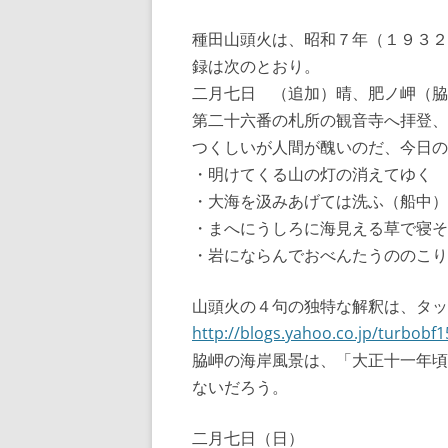
種田山頭火は、昭和７年（１９３２
録は次のとおり。
二月七日 （追加）晴、肥ノ岬（脇
第二十六番の札所の観音寺へ拝登、
つくしいが人間が醜いのだ、今日の
・明けてくる山の灯の消えてゆく
・大海を汲みあげては洗ふ（船中）
・まへにうしろに海見える草で寝そ
・岩にならんでおべんたうののこり
山頭火の４句の独特な解釈は、タッ
http://blogs.yahoo.co.jp/turbobf
脇岬の海岸風景は、「大正十一年頃
ないだろう。
二月七日（日）