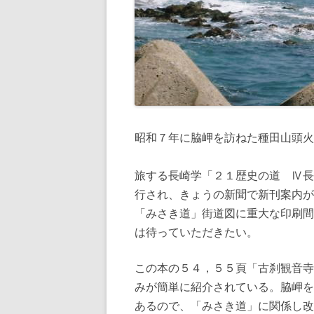
昭和７年に脇岬を訪ねた種田山頭火
旅する長崎学「２１歴史の道 Ⅳ長
行され、きょうの新聞で新刊案内が
「みさき道」街道図に重大な印刷間
は待っていただきたい。
この本の５４，５５頁「古刹観音寺
みが簡単に紹介されている。脇岬を
あるので、「みさき道」に関係し改