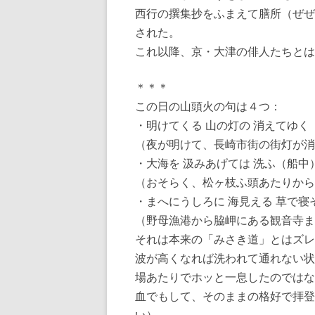
西行の撰集抄をふまえて膳所（ぜぜ
された。
これ以降、京・大津の俳人たちとは
＊＊＊
この日の山頭火の句は４つ：
・明けてくる 山の灯の 消えてゆく
（夜が明けて、長崎市街の街灯が消
・大海を 汲みあげては 洗ふ（船中
（おそらく、松ヶ枝ふ頭あたりから
・まへにうしろに 海見える 草で寝
（野母漁港から脇岬にある観音寺ま
それは本来の「みさき道」とはズレ
波が高くなれば洗われて通れない状
場あたりでホッと一息したのではな
血でもして、そのままの格好で拝登