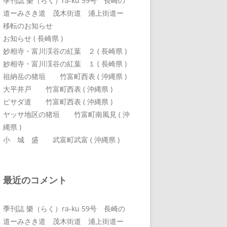
季刊誌 樂（らく）ra-ku 59号 長崎の
道ーみさき道 茂木街道 浦上街道ー
移転のお知らせ
お知らせ ( 長崎県 )
妙相寺・富川渓谷の紅葉 ２ ( 長崎県 )
妙相寺・富川渓谷の紅葉 １ ( 長崎県 )
祖納岳の猪垣 竹富町西表 ( 沖縄県 )
大平井戸 竹富町西表 ( 沖縄県 )
ピサダ道 竹富町西表 ( 沖縄県 )
ヤッサ地区の猪垣 竹富町南風見 ( 沖
縄県 )
小 城 盛 武富町武富 ( 沖縄県 )
最近のコメント
季刊誌 樂（らく）ra-ku 59号 長崎の
道ーみさき道 茂木街道 浦上街道ー