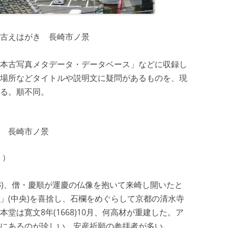
古えはがき 長崎市ノ景
本古写真メタデータ・データベース」などに収録し
場所などタイトルや説明文に疑問があるものを、現
る。順不同。
 長崎市ノ景
１）
23)、僧・慶順が運慶の仏像を抱いて来崎し開いたと
」(中央)を喜捨し、石欄をめぐらして京都の清水寺
堂は寛文8年(1668)10月、何高材が重建した。ア
にあるのが珍しい。安産祈願の参拝者が多い。