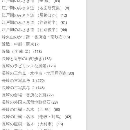
江戸期のみさき道 （全 般）
(63)
江戸期のみさき道 （地図研究集）
(8)
江戸期のみさき道 （帰路ほか）
(12)
江戸期のみさき道 （往路前半）
(31)
江戸期のみさき道 （往路後半）
(44)
烽火山のかま跡・番所道・南畝石
(16)
近畿・中部・関東
(7)
近畿（兵 庫 県）
(118)
長崎と近県の山野歩き
(168)
長崎のラビリンスな風景
(123)
長崎の三角点・水準点・地理局測点
(30)
長崎の古写真考 １
(270)
長崎の古写真考 ２
(146)
長崎の台場・番所など跡
(22)
長崎の外国人居留地跡標石
(28)
長崎の巨樹・名木 （五 島）
(68)
長崎の巨樹・名木 （壱岐・対馬）
(42)
長崎の巨樹・名木 （大村市）
(16)