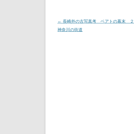
投
←
長崎外の古写真考 ベアトの幕末 
稿
神奈川の街道
ナ
ビ
ゲ
ー
シ
ョ
ン