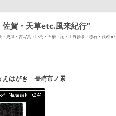
佐賀・天草etc.風来紀行"
風景・史跡・古写真・巨樹・石橋・滝・山野歩き・標石・戦跡 ●
コ
ン
テ
ン
ツ
へ
ス
キ
古えはがき 長崎市ノ景
ッ
プ