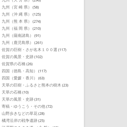
(296)
九州（宮 崎 県）
(58)
九州（沖 縄 県）
(125)
九州（熊 本 県）
(274)
九州（福 岡 県）
(210)
九州（薩南諸島）
(91)
九州（鹿児島県）
(261)
佐賀の巨樹・さが名木１００選
(117)
佐賀の風景・史跡
(102)
佐賀県の石橋
(26)
四国（徳島・高知）
(117)
四国（愛媛・香川）
(63)
天草の巨樹・ふるさと熊本の樹木
(23)
天草の石橋
(10)
天草の風景・史跡
(31)
寄稿・ゆうこう・その他
(72)
山野歩きなどの草花
(28)
橘湾沿岸の戦争遺跡
(25)