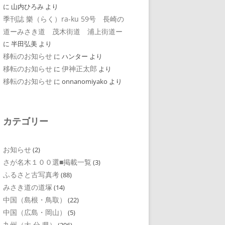
に
山内ひろみ
より
季刊誌 樂（らく）ra-ku 59号 長崎の
道ーみさき道 茂木街道 浦上街道ー
に
半田弘美
より
移転のお知らせ
に
ハンター
より
移転のお知らせ
伊神正太郎
に
より
移転のお知らせ
に
onnanomiyako
より
カテゴリー
お知らせ
(2)
さが名木１００選■掲載一覧
(3)
ふるさと古写真考
(88)
みさき道の道塚
(14)
中国（島根・鳥取）
(22)
中国（広島・岡山）
(5)
九州（大 分 県）