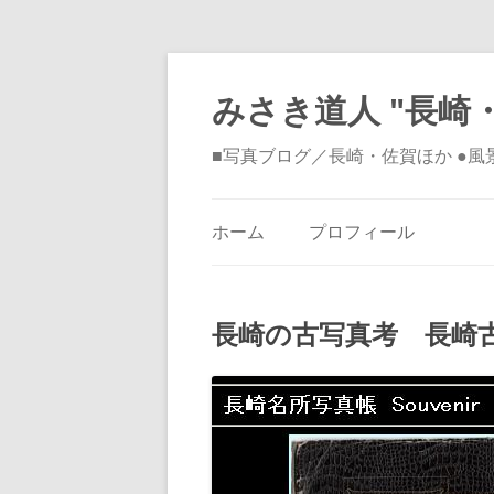
みさき道人 "長崎・
■写真ブログ／長崎・佐賀ほか ●
ホーム
プロフィール
長崎の古写真考 長崎