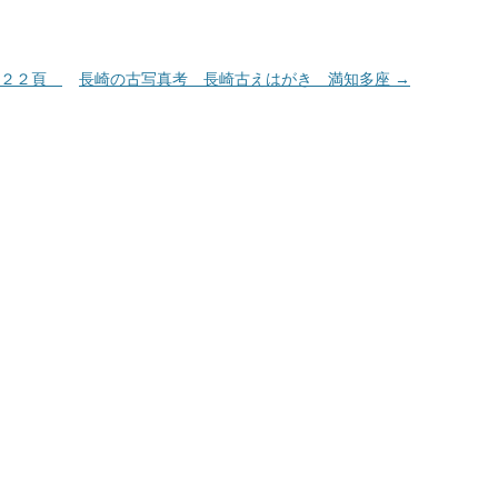
２２２頁
長崎の古写真考 長崎古えはがき 満知多座
→