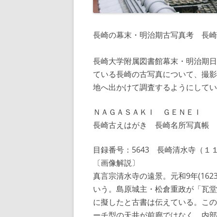
長崎の幕末・明治期古写真考 長崎
長崎大学附属図書館幕末・明治期日
ている長崎の古写真について、撮影
地へ出かけて調査するようにしてい
ＮＡＧＡＳＡＫＩ ＧＥＮＥＩ
長崎古えはがき 長崎名所写真帳
目録番号：5643 長崎清水寺（１
〔画像解説〕
真言宗清水寺の遠景。元和9年(16
いう。島原城主・松倉重政が「瓦堂
に擬したと古書は伝えている。この本
ーチ型の天井が前廊ではなく、内部