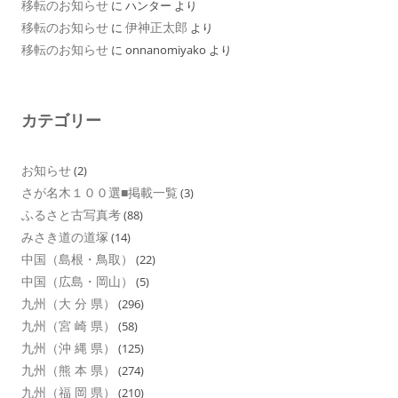
移転のお知らせ
に
ハンター
より
移転のお知らせ
伊神正太郎
に
より
移転のお知らせ
に
onnanomiyako
より
カテゴリー
お知らせ
(2)
さが名木１００選■掲載一覧
(3)
ふるさと古写真考
(88)
みさき道の道塚
(14)
中国（島根・鳥取）
(22)
中国（広島・岡山）
(5)
九州（大 分 県）
(296)
九州（宮 崎 県）
(58)
九州（沖 縄 県）
(125)
九州（熊 本 県）
(274)
九州（福 岡 県）
(210)