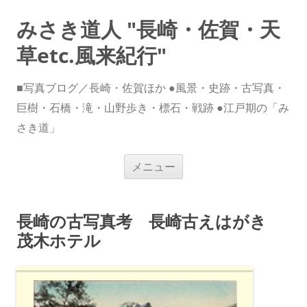
みさき道人 "長崎・佐賀・天
草etc.風来紀行"
■写真ブログ／長崎・佐賀ほか ●風景・史跡・古写真・
巨樹・石橋・滝・山野歩き・標石・戦跡 ●江戸期の「み
さき道」
コ
メニュー
ン
テ
ン
ツ
へ
長崎の古写真考 長崎古えはがき
ス
キ
茂木ホテル
ッ
プ