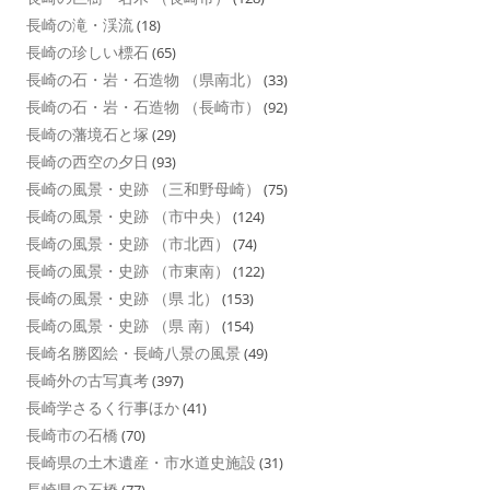
長崎の滝・渓流
(18)
長崎の珍しい標石
(65)
長崎の石・岩・石造物 （県南北）
(33)
長崎の石・岩・石造物 （長崎市）
(92)
長崎の藩境石と塚
(29)
長崎の西空の夕日
(93)
長崎の風景・史跡 （三和野母崎）
(75)
長崎の風景・史跡 （市中央）
(124)
長崎の風景・史跡 （市北西）
(74)
長崎の風景・史跡 （市東南）
(122)
長崎の風景・史跡 （県 北）
(153)
長崎の風景・史跡 （県 南）
(154)
長崎名勝図絵・長崎八景の風景
(49)
長崎外の古写真考
(397)
長崎学さるく行事ほか
(41)
長崎市の石橋
(70)
長崎県の土木遺産・市水道史施設
(31)
長崎県の石橋
(77)