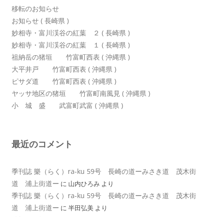
移転のお知らせ
お知らせ ( 長崎県 )
妙相寺・富川渓谷の紅葉 ２ ( 長崎県 )
妙相寺・富川渓谷の紅葉 １ ( 長崎県 )
祖納岳の猪垣 竹富町西表 ( 沖縄県 )
大平井戸 竹富町西表 ( 沖縄県 )
ピサダ道 竹富町西表 ( 沖縄県 )
ヤッサ地区の猪垣 竹富町南風見 ( 沖縄県 )
小 城 盛 武富町武富 ( 沖縄県 )
最近のコメント
季刊誌 樂（らく）ra-ku 59号 長崎の道ーみさき道 茂木街
道 浦上街道ー
に
山内ひろみ
より
季刊誌 樂（らく）ra-ku 59号 長崎の道ーみさき道 茂木街
道 浦上街道ー
に
半田弘美
より