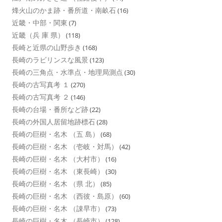
烽火山のかま跡・番所道・南畝石
(16)
近畿・中部・関東
(7)
近畿（兵 庫 県）
(118)
長崎と近県の山野歩き
(168)
長崎のラビリンスな風景
(123)
長崎の三角点・水準点・地理局測点
(30)
長崎の古写真考 １
(270)
長崎の古写真考 ２
(146)
長崎の台場・番所など跡
(22)
長崎の外国人居留地跡標石
(28)
長崎の巨樹・名木 （五 島）
(68)
長崎の巨樹・名木 （壱岐・対馬）
(42)
長崎の巨樹・名木 （大村市）
(16)
長崎の巨樹・名木 （東長崎）
(30)
長崎の巨樹・名木 （県 北）
(85)
長崎の巨樹・名木 （西彼・島原）
(60)
長崎の巨樹・名木 （諌早市）
(73)
長崎の巨樹・名木 （長崎市）
(128)