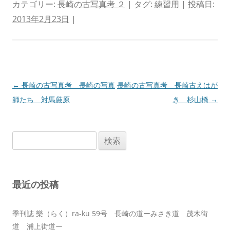
カテゴリー:
長崎の古写真考 ２
| タグ:
練習用
| 投稿日:
2013年2月23日
|
投
←
長崎の古写真考 長崎の写真
長崎の古写真考 長崎古えはが
稿
師たち 対馬厳原
き 杉山橋
→
ナ
ビ
検
ゲ
索:
ー
シ
最近の投稿
ョ
ン
季刊誌 樂（らく）ra-ku 59号 長崎の道ーみさき道 茂木街
道 浦上街道ー