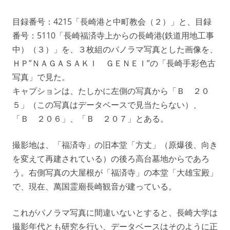
目録番号：4215「長崎港と中町教会（２）」と、目録
番号：5110「長崎福済寺上からの長崎港(鉄道用地工事
中）（３）」を、３枚組のパノラマ写真とした画像を、
ＨＰ”ＮＡＧＡＳＡＫＩ ＧＥＮＥＩ”の「長崎手彩色古
写真」で見た。
キャプションは、たしかに左側の写真から「Ｂ ２０
５」（この写真はデータベースで見当たらない）、
「Ｂ ２０６」、「Ｂ ２０７」とある。
撮影地は、「福済寺」の旧本堂「方丈」（原爆後、向き
を変えて再建されている）の後ろ高台墓地からであろ
う。右側写真の大屋根が「福済寺」の本堂「大雄宝殿」
で、現在、萬国霊廟長崎観音が建っている。
これがパノラマ写真に間違いないとすると、長崎大学は
撮影年代とも研究を行い、データベースはそのように正