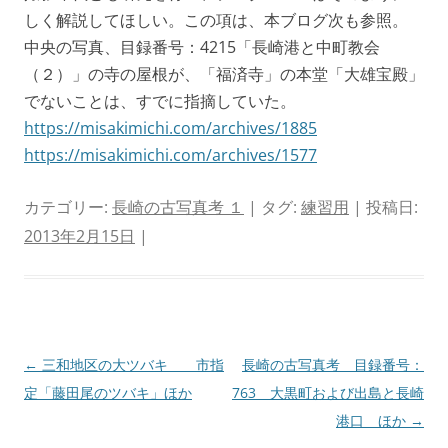
しく解説してほしい。この項は、本ブログ次も参照。
中央の写真、目録番号：4215「長崎港と中町教会
（２）」の寺の屋根が、「福済寺」の本堂「大雄宝殿」
でないことは、すでに指摘していた。
https://misakimichi.com/archives/1885
https://misakimichi.com/archives/1577
カテゴリー:
長崎の古写真考 １
| タグ:
練習用
| 投稿日:
2013年2月15日
|
投
←
三和地区の大ツバキ 市指
長崎の古写真考 目録番号：
稿
定「藤田尾のツバキ」ほか
763 大黒町および出島と長崎
ナ
港口 ほか
→