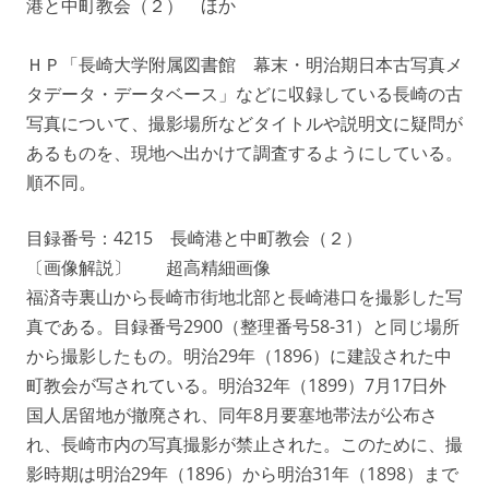
港と中町教会（２） ほか
ＨＰ「長崎大学附属図書館 幕末・明治期日本古写真メ
タデータ・データベース」などに収録している長崎の古
写真について、撮影場所などタイトルや説明文に疑問が
あるものを、現地へ出かけて調査するようにしている。
順不同。
目録番号：4215 長崎港と中町教会（２）
〔画像解説〕 超高精細画像
福済寺裏山から長崎市街地北部と長崎港口を撮影した写
真である。目録番号2900（整理番号58-31）と同じ場所
から撮影したもの。明治29年（1896）に建設された中
町教会が写されている。明治32年（1899）7月17日外
国人居留地が撤廃され、同年8月要塞地帯法が公布さ
れ、長崎市内の写真撮影が禁止された。このために、撮
影時期は明治29年（1896）から明治31年（1898）まで