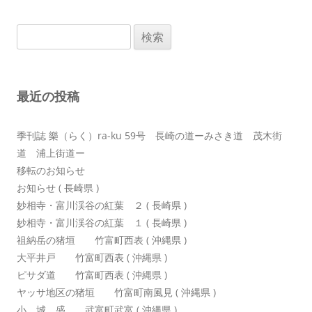
ビ
ゲ
検
ー
索:
シ
ョ
最近の投稿
ン
季刊誌 樂（らく）ra-ku 59号 長崎の道ーみさき道 茂木街
道 浦上街道ー
移転のお知らせ
お知らせ ( 長崎県 )
妙相寺・富川渓谷の紅葉 ２ ( 長崎県 )
妙相寺・富川渓谷の紅葉 １ ( 長崎県 )
祖納岳の猪垣 竹富町西表 ( 沖縄県 )
大平井戸 竹富町西表 ( 沖縄県 )
ピサダ道 竹富町西表 ( 沖縄県 )
ヤッサ地区の猪垣 竹富町南風見 ( 沖縄県 )
小 城 盛 武富町武富 ( 沖縄県 )