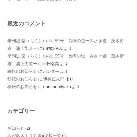
最近のコメント
季刊誌 樂（らく）ra-ku 59号 長崎の道ーみさき道 茂木街
道 浦上街道ー
に
山内ひろみ
より
季刊誌 樂（らく）ra-ku 59号 長崎の道ーみさき道 茂木街
道 浦上街道ー
に
半田弘美
より
移転のお知らせ
に
ハンター
より
移転のお知らせ
伊神正太郎
に
より
移転のお知らせ
に
onnanomiyako
より
カテゴリー
お知らせ
(2)
さが名木１００選■掲載一覧
(3)