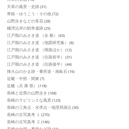
天草の風景・史跡
(31)
寄稿・ゆうこう・その他
(72)
山野歩きなどの草花
(28)
橘湾沿岸の戦争遺跡
(25)
江戸期のみさき道 （全 般）
(63)
江戸期のみさき道 （地図研究集）
(8)
江戸期のみさき道 （帰路ほか）
(12)
江戸期のみさき道 （往路前半）
(31)
江戸期のみさき道 （往路後半）
(44)
烽火山のかま跡・番所道・南畝石
(16)
近畿・中部・関東
(7)
近畿（兵 庫 県）
(118)
長崎と近県の山野歩き
(168)
長崎のラビリンスな風景
(123)
長崎の三角点・水準点・地理局測点
(30)
長崎の古写真考 １
(270)
長崎の古写真考 ２
(146)
長崎の台場・番所など跡
(22)