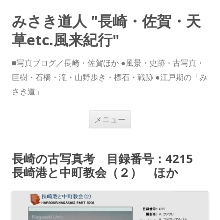
みさき道人 "長崎・佐賀・天
草etc.風来紀行"
■写真ブログ／長崎・佐賀ほか ●風景・史跡・古写真・
巨樹・石橋・滝・山野歩き・標石・戦跡 ●江戸期の「み
さき道」
コ
メニュー
ン
テ
ン
ツ
へ
長崎の古写真考 目録番号：4215
ス
キ
長崎港と中町教会（２） ほか
ッ
プ