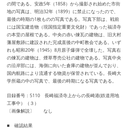
の間である。安政5年（1858）から撮影され始めた市街
地の写真は、明治32年（1899）に禁止になったので、
最後の時期の1枚ものの写真である。写真下部は、戦前
には国宝建造物（現国指定重要文化財）であった福済寺
の本堂の屋根である。中央の赤い煉瓦の建物は、旧大村
藩屋敷跡に建設された完成直後の中町教会である。いず
れも昭和20年（1945）8月原子爆弾で全壊した。写真右
の煉瓦の建物は、煙草専売公社の建物である。写真中央
の沿岸部には、海側に向いた倉庫の建物が並んでおり、
国内航路により流通する物資が保管されている。長崎大
学所蔵の中の写真で、最後の時期になる写真である。
目録番号：5110 長崎福済寺上からの長崎港(鉄道用地
工事中）（３）
〔画像解説〕 なし
■ 確認結果