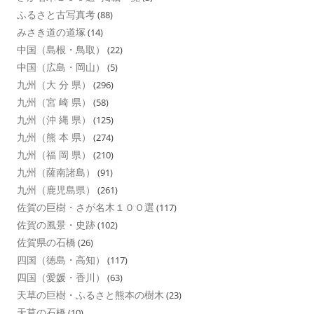
ふるさと古写真考
(88)
みさき道の道塚
(14)
中国（島根・鳥取）
(22)
中国（広島・岡山）
(5)
九州（大 分 県）
(296)
九州（宮 崎 県）
(58)
九州（沖 縄 県）
(125)
九州（熊 本 県）
(274)
九州（福 岡 県）
(210)
九州（薩南諸島）
(91)
九州（鹿児島県）
(261)
佐賀の巨樹・さが名木１００選
(117)
佐賀の風景・史跡
(102)
佐賀県の石橋
(26)
四国（徳島・高知）
(117)
四国（愛媛・香川）
(63)
天草の巨樹・ふるさと熊本の樹木
(23)
天草の石橋
(10)