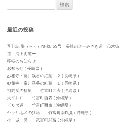
検
ゲ
索:
ー
シ
最近の投稿
ョ
ン
季刊誌 樂（らく）ra-ku 59号 長崎の道ーみさき道 茂木街
道 浦上街道ー
移転のお知らせ
お知らせ ( 長崎県 )
妙相寺・富川渓谷の紅葉 ２ ( 長崎県 )
妙相寺・富川渓谷の紅葉 １ ( 長崎県 )
祖納岳の猪垣 竹富町西表 ( 沖縄県 )
大平井戸 竹富町西表 ( 沖縄県 )
ピサダ道 竹富町西表 ( 沖縄県 )
ヤッサ地区の猪垣 竹富町南風見 ( 沖縄県 )
小 城 盛 武富町武富 ( 沖縄県 )