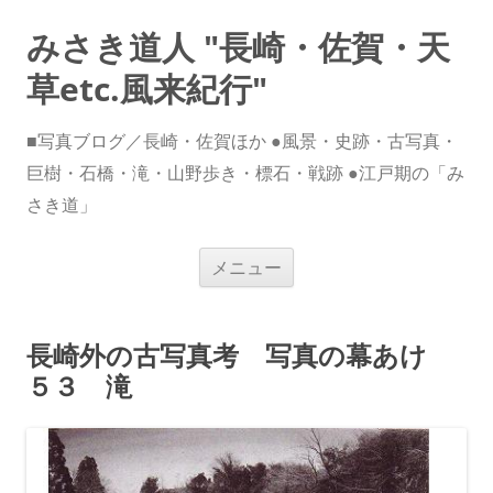
みさき道人 "長崎・佐賀・天
草etc.風来紀行"
■写真ブログ／長崎・佐賀ほか ●風景・史跡・古写真・
巨樹・石橋・滝・山野歩き・標石・戦跡 ●江戸期の「み
さき道」
コ
メニュー
ン
テ
ン
ツ
へ
長崎外の古写真考 写真の幕あけ
ス
キ
５３ 滝
ッ
プ