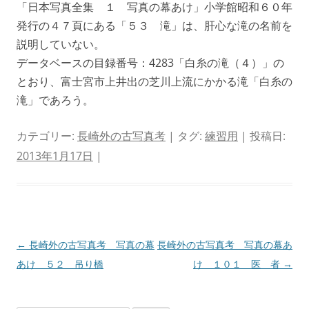
「日本写真全集 １ 写真の幕あけ」小学館昭和６０年
発行の４７頁にある「５３ 滝」は、肝心な滝の名前を
説明していない。
データベースの目録番号：4283「白糸の滝（４）」の
とおり、富士宮市上井出の芝川上流にかかる滝「白糸の
滝」であろう。
カテゴリー:
長崎外の古写真考
| タグ:
練習用
| 投稿日:
2013年1月17日
|
投
←
長崎外の古写真考 写真の幕
長崎外の古写真考 写真の幕あ
稿
あけ ５２ 吊り橋
け １０１ 医 者
→
ナ
ビ