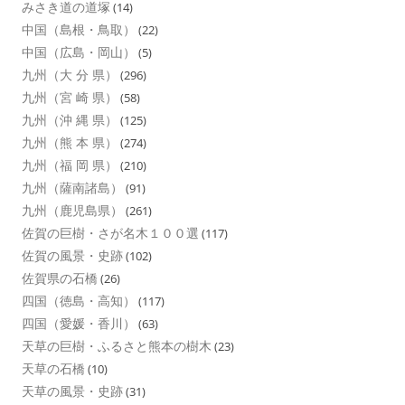
みさき道の道塚
(14)
中国（島根・鳥取）
(22)
中国（広島・岡山）
(5)
九州（大 分 県）
(296)
九州（宮 崎 県）
(58)
九州（沖 縄 県）
(125)
九州（熊 本 県）
(274)
九州（福 岡 県）
(210)
九州（薩南諸島）
(91)
九州（鹿児島県）
(261)
佐賀の巨樹・さが名木１００選
(117)
佐賀の風景・史跡
(102)
佐賀県の石橋
(26)
四国（徳島・高知）
(117)
四国（愛媛・香川）
(63)
天草の巨樹・ふるさと熊本の樹木
(23)
天草の石橋
(10)
天草の風景・史跡
(31)