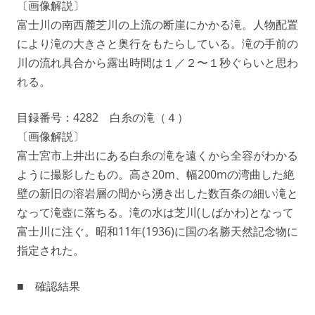
〔画像解説〕
富士川の南西麓芝川の上流の断崖にかかる滝。人物配置
により滝の大きさと奥行をもたらしている。滝の手前の
川の流れ具合から露出時間は１／２〜１秒ぐらいと思わ
れる。
目録番号：4282 白糸の滝（４）
〔画像解説〕
富士宮市上井出にある白糸の滝を遠くから全容がわかる
ように撮影したもの。高さ20m、幅200mの湾曲した絶
壁の新旧の溶岩層の間から湧き出した数百条の細い滝と
なって滝壺に落ちる。滝の水は芝川(しばかわ)となって
富士川に注ぐ。昭和11年(1936)に国の名勝天然記念物に
指定された。
■ 確認結果