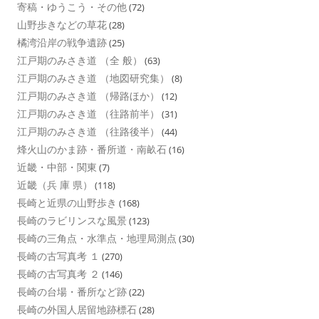
寄稿・ゆうこう・その他
(72)
山野歩きなどの草花
(28)
橘湾沿岸の戦争遺跡
(25)
江戸期のみさき道 （全 般）
(63)
江戸期のみさき道 （地図研究集）
(8)
江戸期のみさき道 （帰路ほか）
(12)
江戸期のみさき道 （往路前半）
(31)
江戸期のみさき道 （往路後半）
(44)
烽火山のかま跡・番所道・南畝石
(16)
近畿・中部・関東
(7)
近畿（兵 庫 県）
(118)
長崎と近県の山野歩き
(168)
長崎のラビリンスな風景
(123)
長崎の三角点・水準点・地理局測点
(30)
長崎の古写真考 １
(270)
長崎の古写真考 ２
(146)
長崎の台場・番所など跡
(22)
長崎の外国人居留地跡標石
(28)