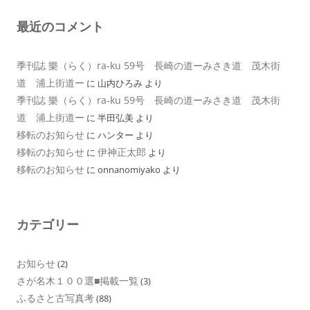
最近のコメント
季刊誌 樂（らく）ra-ku 59号 長崎の道ーみさき道 茂木街
道 浦上街道ー
に
山内ひろみ
より
季刊誌 樂（らく）ra-ku 59号 長崎の道ーみさき道 茂木街
道 浦上街道ー
に
半田弘美
より
移転のお知らせ
に
ハンター
より
移転のお知らせ
伊神正太郎
に
より
移転のお知らせ
に
onnanomiyako
より
カテゴリー
お知らせ
(2)
さが名木１００選■掲載一覧
(3)
ふるさと古写真考
(88)