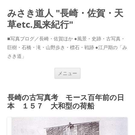
みさき道人 "長崎・佐賀・天
草etc.風来紀行"
■写真ブログ／長崎・佐賀ほか ●風景・史跡・古写真・
巨樹・石橋・滝・山野歩き・標石・戦跡 ●江戸期の「み
さき道」
コ
メニュー
ン
テ
ン
ツ
へ
長崎の古写真考 モース百年前の日
ス
キ
本 １５７ 大和型の荷船
ッ
プ