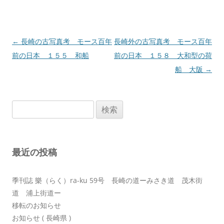
投
←
長崎の古写真考 モース百年
長崎外の古写真考 モース百年
稿
前の日本 １５５ 和船
前の日本 １５８ 大和型の荷
ナ
船 大阪
→
ビ
ゲ
検
ー
索:
シ
ョ
最近の投稿
ン
季刊誌 樂（らく）ra-ku 59号 長崎の道ーみさき道 茂木街
道 浦上街道ー
移転のお知らせ
お知らせ ( 長崎県 )