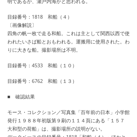
明であるが、瀬戸内海かと思われる。
目録番号：1818 和船（４）
〔画像解説〕
四角の帆一枚で走る和船。これは主として関西以西で使
われたいさば船とおもわれる。運搬用に使用された。わ
りに大きな船。撮影場所は不明。
目録番号：4533 和船（１０）
目録番号：6762 和船（１３）
■ 確認結果
モース・コレクション／写真集「百年前の日本」小学館
発行１９８８年初版第９刷の１１４頁にある「１５７
大和型の荷船」は、撮影場所の説明がない。
データベースの目録番号：1818「和船（４）」ほかと