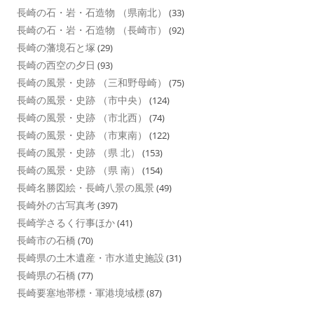
長崎の石・岩・石造物 （県南北）
(33)
長崎の石・岩・石造物 （長崎市）
(92)
長崎の藩境石と塚
(29)
長崎の西空の夕日
(93)
長崎の風景・史跡 （三和野母崎）
(75)
長崎の風景・史跡 （市中央）
(124)
長崎の風景・史跡 （市北西）
(74)
長崎の風景・史跡 （市東南）
(122)
長崎の風景・史跡 （県 北）
(153)
長崎の風景・史跡 （県 南）
(154)
長崎名勝図絵・長崎八景の風景
(49)
長崎外の古写真考
(397)
長崎学さるく行事ほか
(41)
長崎市の石橋
(70)
長崎県の土木遺産・市水道史施設
(31)
長崎県の石橋
(77)
長崎要塞地帯標・軍港境域標
(87)