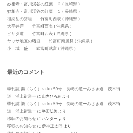
妙相寺・富川渓谷の紅葉 ２ ( 長崎県 )
妙相寺・富川渓谷の紅葉 １ ( 長崎県 )
祖納岳の猪垣 竹富町西表 ( 沖縄県 )
大平井戸 竹富町西表 ( 沖縄県 )
ピサダ道 竹富町西表 ( 沖縄県 )
ヤッサ地区の猪垣 竹富町南風見 ( 沖縄県 )
小 城 盛 武富町武富 ( 沖縄県 )
最近のコメント
季刊誌 樂（らく）ra-ku 59号 長崎の道ーみさき道 茂木街
道 浦上街道ー
に
山内ひろみ
より
季刊誌 樂（らく）ra-ku 59号 長崎の道ーみさき道 茂木街
道 浦上街道ー
に
半田弘美
より
移転のお知らせ
に
ハンター
より
移転のお知らせ
伊神正太郎
に
より