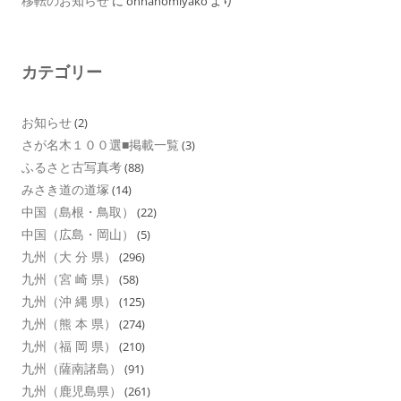
移転のお知らせ
に
onnanomiyako
より
カテゴリー
お知らせ
(2)
さが名木１００選■掲載一覧
(3)
ふるさと古写真考
(88)
みさき道の道塚
(14)
中国（島根・鳥取）
(22)
中国（広島・岡山）
(5)
九州（大 分 県）
(296)
九州（宮 崎 県）
(58)
九州（沖 縄 県）
(125)
九州（熊 本 県）
(274)
九州（福 岡 県）
(210)
九州（薩南諸島）
(91)
九州（鹿児島県）
(261)