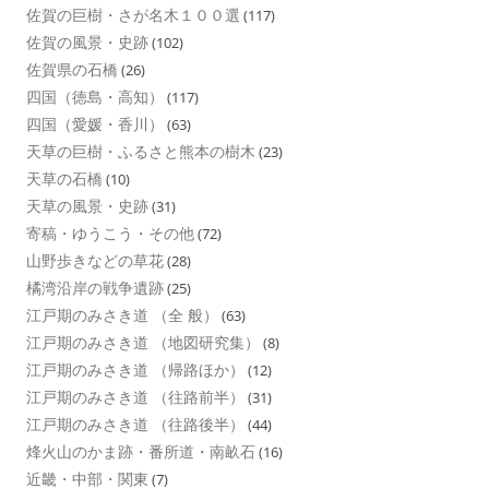
佐賀の巨樹・さが名木１００選
(117)
佐賀の風景・史跡
(102)
佐賀県の石橋
(26)
四国（徳島・高知）
(117)
四国（愛媛・香川）
(63)
天草の巨樹・ふるさと熊本の樹木
(23)
天草の石橋
(10)
天草の風景・史跡
(31)
寄稿・ゆうこう・その他
(72)
山野歩きなどの草花
(28)
橘湾沿岸の戦争遺跡
(25)
江戸期のみさき道 （全 般）
(63)
江戸期のみさき道 （地図研究集）
(8)
江戸期のみさき道 （帰路ほか）
(12)
江戸期のみさき道 （往路前半）
(31)
江戸期のみさき道 （往路後半）
(44)
烽火山のかま跡・番所道・南畝石
(16)
近畿・中部・関東
(7)