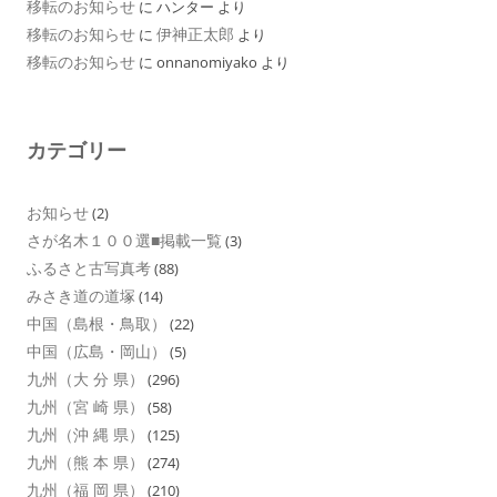
移転のお知らせ
に
ハンター
より
移転のお知らせ
伊神正太郎
に
より
移転のお知らせ
に
onnanomiyako
より
カテゴリー
お知らせ
(2)
さが名木１００選■掲載一覧
(3)
ふるさと古写真考
(88)
みさき道の道塚
(14)
中国（島根・鳥取）
(22)
中国（広島・岡山）
(5)
九州（大 分 県）
(296)
九州（宮 崎 県）
(58)
九州（沖 縄 県）
(125)
九州（熊 本 県）
(274)
九州（福 岡 県）
(210)