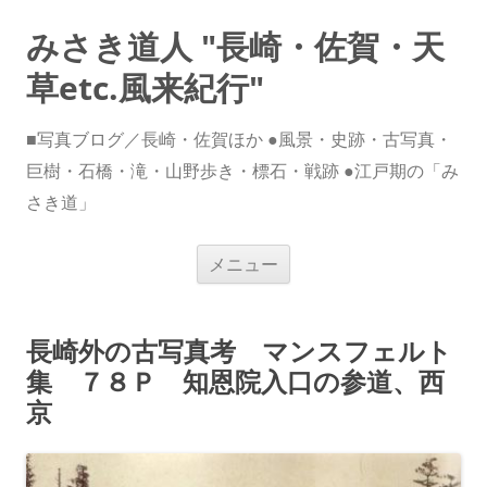
みさき道人 "長崎・佐賀・天
草etc.風来紀行"
■写真ブログ／長崎・佐賀ほか ●風景・史跡・古写真・
巨樹・石橋・滝・山野歩き・標石・戦跡 ●江戸期の「み
さき道」
コ
メニュー
ン
テ
ン
ツ
へ
長崎外の古写真考 マンスフェルト
ス
キ
集 ７８Ｐ 知恩院入口の参道、西
ッ
プ
京