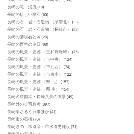
長崎の滝・渓流
(18)
長崎の珍しい標石
(65)
長崎の石・岩・石造物 （県南北）
(33)
長崎の石・岩・石造物 （長崎市）
(92)
長崎の藩境石と塚
(29)
長崎の西空の夕日
(93)
長崎の風景・史跡 （三和野母崎）
(75)
長崎の風景・史跡 （市中央）
(124)
長崎の風景・史跡 （市北西）
(74)
長崎の風景・史跡 （市東南）
(122)
長崎の風景・史跡 （県 北）
(153)
長崎の風景・史跡 （県 南）
(154)
長崎名勝図絵・長崎八景の風景
(49)
長崎外の古写真考
(397)
長崎学さるく行事ほか
(41)
長崎市の石橋
(70)
長崎県の土木遺産・市水道史施設
(31)
長崎県の石橋
(77)