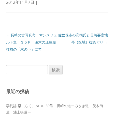
2012年11月7日
|
投
←
長崎の古写真考 マンスフェ
佐世保市の高橋氏と長崎要塞地
稿
ルト集 ３５Ｐ 茂木の庄屋屋
帯（区域）標めぐり
→
ナ
敷前の「木の下」にて
ビ
ゲ
検
ー
索:
シ
ョ
最近の投稿
ン
季刊誌 樂（らく）ra-ku 59号 長崎の道ーみさき道 茂木街
道 浦上街道ー