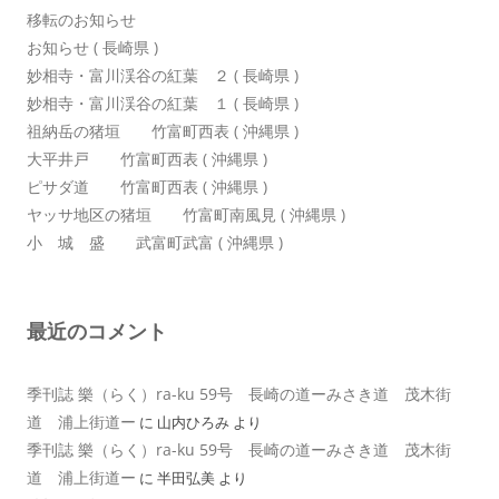
移転のお知らせ
お知らせ ( 長崎県 )
妙相寺・富川渓谷の紅葉 ２ ( 長崎県 )
妙相寺・富川渓谷の紅葉 １ ( 長崎県 )
祖納岳の猪垣 竹富町西表 ( 沖縄県 )
大平井戸 竹富町西表 ( 沖縄県 )
ピサダ道 竹富町西表 ( 沖縄県 )
ヤッサ地区の猪垣 竹富町南風見 ( 沖縄県 )
小 城 盛 武富町武富 ( 沖縄県 )
最近のコメント
季刊誌 樂（らく）ra-ku 59号 長崎の道ーみさき道 茂木街
道 浦上街道ー
に
山内ひろみ
より
季刊誌 樂（らく）ra-ku 59号 長崎の道ーみさき道 茂木街
道 浦上街道ー
に
半田弘美
より