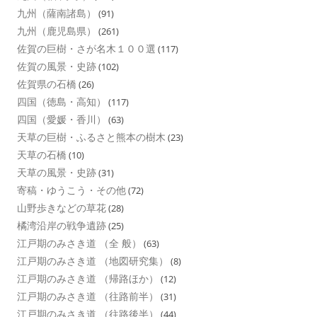
九州（薩南諸島）
(91)
九州（鹿児島県）
(261)
佐賀の巨樹・さが名木１００選
(117)
佐賀の風景・史跡
(102)
佐賀県の石橋
(26)
四国（徳島・高知）
(117)
四国（愛媛・香川）
(63)
天草の巨樹・ふるさと熊本の樹木
(23)
天草の石橋
(10)
天草の風景・史跡
(31)
寄稿・ゆうこう・その他
(72)
山野歩きなどの草花
(28)
橘湾沿岸の戦争遺跡
(25)
江戸期のみさき道 （全 般）
(63)
江戸期のみさき道 （地図研究集）
(8)
江戸期のみさき道 （帰路ほか）
(12)
江戸期のみさき道 （往路前半）
(31)
江戸期のみさき道 （往路後半）
(44)