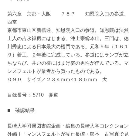
第六章 京都・大阪 ７８Ｐ 知恩院入口の参道、
西京
京都市東山区新橋通、知恩院入口の参道。知恩院は法然
上人の吉永禅房にはじまる、浄土宗総本山。三門は、徳
川秀忠による日本最大の楼門である。元和５年（１６１
９）着工、２年後に完成している。参道にはランプが立
ちならび、井戸の横にはまげ姿の男性が佇んでいる。マ
ンスフェルトが業者から買ったものである。
０９０ サイズ／２３４ｍｍ×１８５ｍｍ 大
目録番号： 5710 参道
■ 確認結果
長崎大学附属図書館企画・編集の長崎大学コレクション
外編Ⅰ「マンスフェルトが見た長崎・熊本 古写真で見