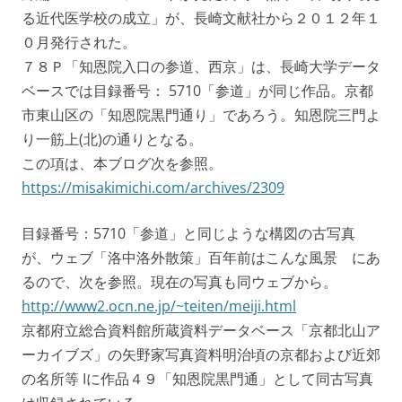
る近代医学校の成立」が、長崎文献社から２０１２年１
０月発行された。
７８Ｐ「知恩院入口の参道、西京」は、長崎大学データ
ベースでは目録番号： 5710「参道」が同じ作品。京都
市東山区の「知恩院黒門通り」であろう。知恩院三門よ
り一筋上(北)の通りとなる。
この項は、本ブログ次を参照。
https://misakimichi.com/archives/2309
目録番号：5710「参道」と同じような構図の古写真
が、ウェブ「洛中洛外散策」百年前はこんな風景 にあ
るので、次を参照。現在の写真も同ウェブから。
http://www2.ocn.ne.jp/~teiten/meiji.html
京都府立総合資料館所蔵資料データベース「京都北山ア
ーカイブズ」の矢野家写真資料明治頃の京都および近郊
の名所等 Iに作品４９「知恩院黒門通」として同古写真