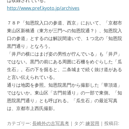
は収録されている。
http://www.pref.kyoto.jp/archives
７８Ｐ「知恩院入口の参道、西京」において、「京都市
東山区新橋通（東方が三門への知恩院通？）、知恩院入
口の参道」とするのは解説間違いで、１つ北の「知恩院
黒門通り」となろう。
「井戸の横にはまげ姿の男性が佇んでいる」も「井戸」
ではない。黒門の前にある周囲に石柵をめぐらした「瓜
生石」。石の下を掘ると、二条城まで続く抜け道がある
と言い伝えられている。
通りは地図を参照。知恩院黒門から撮影した「華頂道」
ではないか。東山区「古門前通り」の一部で東側。「知
恩院黒門通り」とも呼ばれる。「瓜生石」の最近写真
は、京都市上西氏撮影。
カテゴリー:
長崎外の古写真考
| タグ:
練習用
| 投稿日: