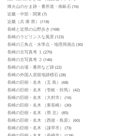
烽火山のかま跡・番所道・南畝石
(16)
近畿・中部・関東
(7)
近畿（兵 庫 県）
(118)
長崎と近県の山野歩き
(168)
長崎のラビリンスな風景
(123)
長崎の三角点・水準点・地理局測点
(30)
長崎の古写真考 １
(270)
長崎の古写真考 ２
(146)
長崎の台場・番所など跡
(22)
長崎の外国人居留地跡標石
(28)
長崎の巨樹・名木 （五 島）
(68)
長崎の巨樹・名木 （壱岐・対馬）
(42)
長崎の巨樹・名木 （大村市）
(16)
長崎の巨樹・名木 （東長崎）
(30)
長崎の巨樹・名木 （県 北）
(85)
長崎の巨樹・名木 （西彼・島原）
(60)
長崎の巨樹・名木 （諌早市）
(73)
長崎の巨樹・名木 （長崎市）
(128)