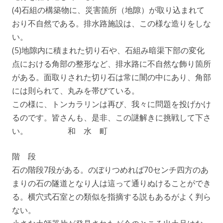
(4)石組の構築物に、災害箇所（地隙）が取り込まれて
おり不自然である。排水路施設は、この様な造りをしな
い。
(5)地隙内に積まれた切り石や、石組み暗渠下部の変化
点における角部の整形など、排水路に不自然な飾り箇所
がある。面取りされた切り石は常に闇の中にあり、角部
には則られて、丸みを帯びている。
この様に、トンカラリンは再び、我々に問題を投げかけ
るのです。皆さんも、是非、この謎解きに挑戦して下さ
い。 和 水 町
階 段
石の階段7段がある。のぼりつめれば70センチ四方のあ
まりの石の隧道となり人は這って通りぬけることができ
る。横穴式石室との類似を指摘する説もあるがよく判ら
ない。