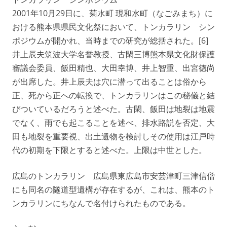
2001年10月29日に、菊水町 現和水町（なごみまち）に
おける熊本県県民文化祭において、トンカラリン シン
ポジウムが開かれ、当時までの研究が総括された。[6]
井上辰夫筑波大学名誉教授、古閑三博熊本県文化財保護
審議会委員、飯田精也、大田幸博、井上智重、出宮徳尚
が出席した。井上辰夫は穴に潜って出ることは俗から
正、死から正への転換で、トンカラリンはこの秘儀と結
びついているだろうと述べた。古閑、飯田は地裂は地震
でなく、雨でも起こることを述べ、排水路説を否定、大
田も地裂を重要視、出土遺物を検討しその使用は江戸時
代の初期を下限とすると述べた。上限は中世とした。
広島のトンカラリン 広島県東広島市安芸津町三津信僧
にも同名の隧道型遺構が存在するが、これは、熊本のト
ンカラリンにちなんで名付けられたものである。