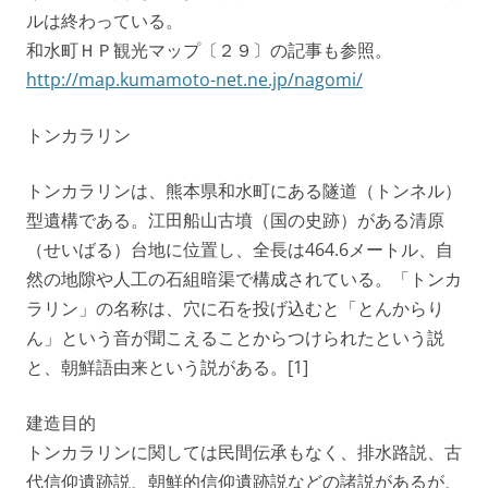
ルは終わっている。
和水町ＨＰ観光マップ〔２９〕の記事も参照。
http://map.kumamoto-net.ne.jp/nagomi/
トンカラリン
トンカラリンは、熊本県和水町にある隧道（トンネル）
型遺構である。江田船山古墳（国の史跡）がある清原
（せいばる）台地に位置し、全長は464.6メートル、自
然の地隙や人工の石組暗渠で構成されている。「トンカ
ラリン」の名称は、穴に石を投げ込むと「とんからり
ん」という音が聞こえることからつけられたという説
と、朝鮮語由来という説がある。[1]
建造目的
トンカラリンに関しては民間伝承もなく、排水路説、古
代信仰遺跡説、朝鮮的信仰遺跡説などの諸説があるが、