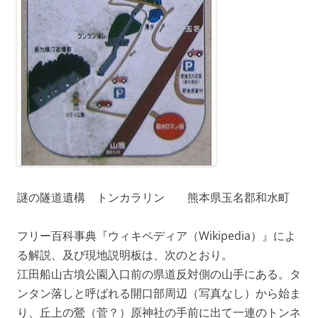
謎の隧道遺構 トンカラリン 熊本県玉名郡和水町
フリー百科事典『ウィキペディア（Wikipedia）』によ
る解説、及び現地説明板は、次のとおり。
江田船山古墳公園入口前の県道反対側の山手にある。タ
ンタン落しと呼ばれる開口部周辺（写真なし）から始ま
り、丘上の鶯（菅？）原神社の手前に出て一連のトンネ