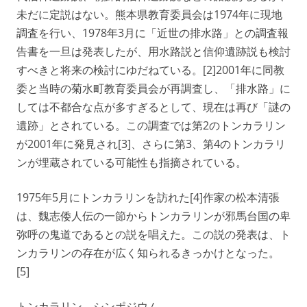
未だに定説はない。熊本県教育委員会は1974年に現地
調査を行い、1978年3月に「近世の排水路」との調査報
告書を一旦は発表したが、用水路説と信仰遺跡説も検討
すべきと将来の検討にゆだねている。[2]2001年に同教
委と当時の菊水町教育委員会が再調査し、「排水路」に
しては不都合な点が多すぎるとして、現在は再び「謎の
遺跡」とされている。この調査では第2のトンカラリン
が2001年に発見され[3]、さらに第3、第4のトンカラリ
ンが埋蔵されている可能性も指摘されている。
1975年5月にトンカラリンを訪れた[4]作家の松本清張
は、魏志倭人伝の一節からトンカラリンが邪馬台国の卑
弥呼の鬼道であるとの説を唱えた。この説の発表は、ト
ンカラリンの存在が広く知られるきっかけとなった。
[5]
トンカラリン シンポジウム