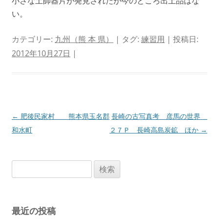
小さな土師器片が発見されたが今のところ出土品はな
い。
カテゴリー:
九州（熊 本 県）
| タグ:
練習用
| 投稿日:
2012年10月27日
|
投
←
肥後民家村 熊本県玉名郡
長崎の古写真考 彦馬の世界
稿
和水町
２７Ｐ 長崎高島炭鉱 ほか
→
ナ
ビ
検
ゲ
索:
ー
シ
最近の投稿
ョ