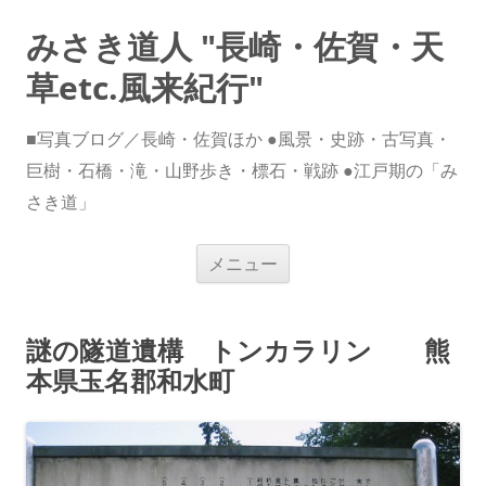
みさき道人 "長崎・佐賀・天
草etc.風来紀行"
■写真ブログ／長崎・佐賀ほか ●風景・史跡・古写真・
巨樹・石橋・滝・山野歩き・標石・戦跡 ●江戸期の「み
さき道」
コ
メニュー
ン
テ
ン
ツ
へ
謎の隧道遺構 トンカラリン 熊
ス
キ
本県玉名郡和水町
ッ
プ