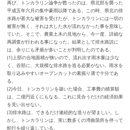
再び、トンカラリン論争が甦ったのは、県北部を襲った
平成五年六月の集中豪雨以降である。この時、県北の排
水路が甚大な被害を受けたが、トンカラリンには一切の
被害が無く、それは大した水が流れなかった事を意味し
ていた。そこで、農業土木の見地から、今一度、詳細な
再調査が行われる事になった。結果として排水路説に
は、余りにも矛盾が多いことが判明したのである。
(1)上部の台地面積が狭いので、流れ出す雨水量は少な
く、谷部に、大規模な排水路を造る必要がない。雨水を
取り込みやすいオープンカッ卜の素掘り溝で十分であ
る。
(2)今日、トンカラリンを築いた場合、工事費の積算額
は、二億円近くにもなる。これに見合うだけの経済効果
を見い出せない。
(3)排水路は、できるだけ連続的な造りが望ましい。し
かし、トンカラリンは、実に数多くの湾曲箇所を伴って
蛇行を繰り返している。