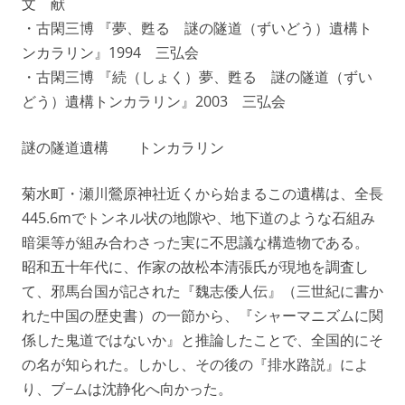
文 献
・古閑三博 『夢、甦る 謎の隧道（ずいどう）遺構ト
ンカラリン』1994 三弘会
・古閑三博 『続（しょく）夢、甦る 謎の隧道（ずい
どう）遺構トンカラリン』2003 三弘会
謎の隧道遺構 トンカラリン
菊水町・瀬川鶯原神社近くから始まるこの遺構は、全長
445.6mでトンネル状の地隙や、地下道のような石組み
暗渠等が組み合わさった実に不思議な構造物である。
昭和五十年代に、作家の故松本清張氏が現地を調査し
て、邪馬台国が記された『魏志倭人伝』（三世紀に書か
れた中国の歴史書）の一節から、『シャーマニズムに関
係した鬼道ではないか』と推論したことで、全国的にそ
の名が知られた。しかし、その後の『排水路説』によ
り、ブ−ムは沈静化へ向かった。