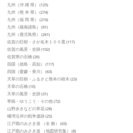
九州（沖 縄 県）
(125)
九州（熊 本 県）
(274)
九州（福 岡 県）
(210)
九州（薩南諸島）
(91)
九州（鹿児島県）
(261)
佐賀の巨樹・さが名木１００選
(117)
佐賀の風景・史跡
(102)
佐賀県の石橋
(26)
四国（徳島・高知）
(117)
四国（愛媛・香川）
(63)
天草の巨樹・ふるさと熊本の樹木
(23)
天草の石橋
(10)
天草の風景・史跡
(31)
寄稿・ゆうこう・その他
(72)
山野歩きなどの草花
(28)
橘湾沿岸の戦争遺跡
(25)
江戸期のみさき道 （全 般）
(63)
江戸期のみさき道 （地図研究集）
(8)