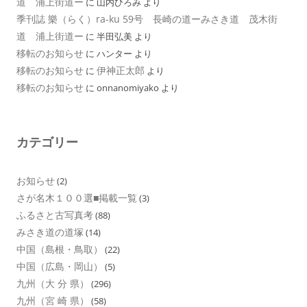
道 浦上街道ー
に
山内ひろみ
より
季刊誌 樂（らく）ra-ku 59号 長崎の道ーみさき道 茂木街
道 浦上街道ー
に
半田弘美
より
移転のお知らせ
に
ハンター
より
移転のお知らせ
伊神正太郎
に
より
移転のお知らせ
に
onnanomiyako
より
カテゴリー
お知らせ
(2)
さが名木１００選■掲載一覧
(3)
ふるさと古写真考
(88)
みさき道の道塚
(14)
中国（島根・鳥取）
(22)
中国（広島・岡山）
(5)
九州（大 分 県）
(296)
九州（宮 崎 県）
(58)