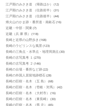
江戸期のみさき道 （帰路ほか）
(12)
江戸期のみさき道 （往路前半）
(31)
江戸期のみさき道 （往路後半）
(44)
烽火山のかま跡・番所道・南畝石
(16)
近畿・中部・関東
(7)
近畿（兵 庫 県）
(118)
長崎と近県の山野歩き
(168)
長崎のラビリンスな風景
(123)
長崎の三角点・水準点・地理局測点
(30)
長崎の古写真考 １
(270)
長崎の古写真考 ２
(146)
長崎の台場・番所など跡
(22)
長崎の外国人居留地跡標石
(28)
長崎の巨樹・名木 （五 島）
(68)
長崎の巨樹・名木 （壱岐・対馬）
(42)
長崎の巨樹・名木 （大村市）
(16)
長崎の巨樹・名木 （東長崎）
(30)
長崎の巨樹・名木 （県 北）
(85)