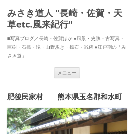
みさき道人 "長崎・佐賀・天
草etc.風来紀行"
■写真ブログ／長崎・佐賀ほか ●風景・史跡・古写真・
巨樹・石橋・滝・山野歩き・標石・戦跡 ●江戸期の「み
さき道」
コ
メニュー
ン
テ
ン
ツ
へ
肥後民家村 熊本県玉名郡和水町
ス
キ
ッ
プ