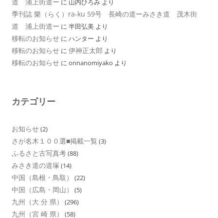
道 浦上街道ー
に
山内ひろみ
より
季刊誌 樂（らく）ra-ku 59号 長崎の道ーみさき道 茂木街
道 浦上街道ー
に
半田弘美
より
移転のお知らせ
に
ハンター
より
移転のお知らせ
伊神正太郎
に
より
移転のお知らせ
に
onnanomiyako
より
カテゴリー
お知らせ
(2)
さが名木１００選■掲載一覧
(3)
ふるさと古写真考
(88)
みさき道の道塚
(14)
中国（島根・鳥取）
(22)
中国（広島・岡山）
(5)
九州（大 分 県）
(296)
九州（宮 崎 県）
(58)