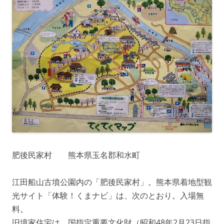
肥後民家村 熊本県玉名郡和水町
江田船山古墳公園内の「肥後民家村」。熊本県着地型観
光サイト「体験！くまナビ」は、次のとおり。入場無
料。
旧境家住宅は、国指定重要文化財（昭和48年2月23日指