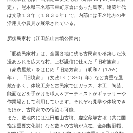
定）。熊本県玉名郡玉東町原倉にあった民家。建築年代
は文政１３年（１８３０年）で、内部には玉名地方の生
活用具や農具が展示されている。
肥後民家村（江田船山古墳公園内）
「肥後民家村」は、全国各地に残る古民家を移築した浪
漫あふれる広大な村。上杉謙信に仕えた「旧布施家」
（豪農屋敷）をはじめ「旧緒方家」（明和2（1765）
年）、「旧境家」（文政13（1830）年）など貴重な屋
敷が多く、体験工房と古民家ではガラス、木工、陶芸、
能面などを手がける職人＆アーティストがギャラリーや
作業場として利用しています。それぞれ見学や体験でき
るほか、古民家での宿泊も可能。
また、敷地内には江田船山古墳、虚空蔵塚古墳（共に国
指定重要文化財）など数々の古墳が点在。金銅製冠帽、