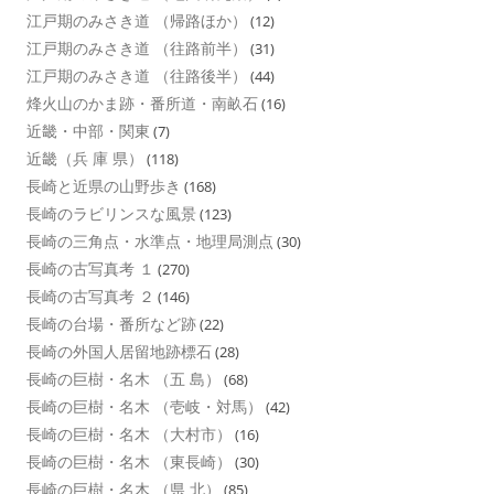
江戸期のみさき道 （帰路ほか）
(12)
江戸期のみさき道 （往路前半）
(31)
江戸期のみさき道 （往路後半）
(44)
烽火山のかま跡・番所道・南畝石
(16)
近畿・中部・関東
(7)
近畿（兵 庫 県）
(118)
長崎と近県の山野歩き
(168)
長崎のラビリンスな風景
(123)
長崎の三角点・水準点・地理局測点
(30)
長崎の古写真考 １
(270)
長崎の古写真考 ２
(146)
長崎の台場・番所など跡
(22)
長崎の外国人居留地跡標石
(28)
長崎の巨樹・名木 （五 島）
(68)
長崎の巨樹・名木 （壱岐・対馬）
(42)
長崎の巨樹・名木 （大村市）
(16)
長崎の巨樹・名木 （東長崎）
(30)
長崎の巨樹・名木 （県 北）
(85)