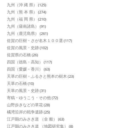
九州（沖 縄 県）
(125)
九州（熊 本 県）
(274)
九州（福 岡 県）
(210)
九州（薩南諸島）
(91)
九州（鹿児島県）
(261)
佐賀の巨樹・さが名木１００選
(117)
佐賀の風景・史跡
(102)
佐賀県の石橋
(26)
四国（徳島・高知）
(117)
四国（愛媛・香川）
(63)
天草の巨樹・ふるさと熊本の樹木
(23)
天草の石橋
(10)
天草の風景・史跡
(31)
寄稿・ゆうこう・その他
(72)
山野歩きなどの草花
(28)
橘湾沿岸の戦争遺跡
(25)
江戸期のみさき道 （全 般）
(63)
江戸期のみさき道 （地図研究集）
(8)