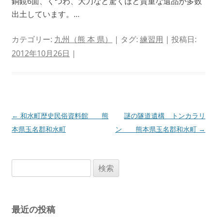
銅鏡6面、くつわ、大刀など驚くほど貴重な遺品が多数
出土しています。…
カテゴリー:
九州（熊 本 県）
| タグ:
練習用
| 投稿日:
2012年10月26日
|
投
←
和水町歴史民俗資料館 熊
謎の隧道遺構 トンカラリ
稿
本県玉名郡和水町
ン 熊本県玉名郡和水町
→
ナ
ビ
検
ゲ
索:
ー
シ
最近の投稿
ョ