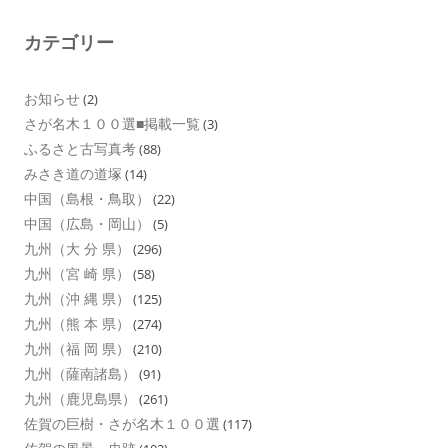
カテゴリー
お知らせ
(2)
さが名木１００選■掲載一覧
(3)
ふるさと古写真考
(88)
みさき道の道塚
(14)
中国（島根・鳥取）
(22)
中国（広島・岡山）
(5)
九州（大 分 県）
(296)
九州（宮 崎 県）
(58)
九州（沖 縄 県）
(125)
九州（熊 本 県）
(274)
九州（福 岡 県）
(210)
九州（薩南諸島）
(91)
九州（鹿児島県）
(261)
佐賀の巨樹・さが名木１００選
(117)