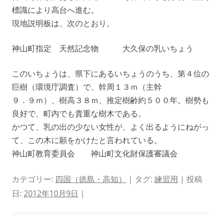
標識により高台へ進む。
現地説明板は、次のとおり。
神山町指定 天然記念物 大久保の乳いちょう
このいちょうは、県下にあるいちょうのうち、第４位の
巨樹（環境庁調査）で、幹周１３ｍ（主幹
９．９ｍ）、樹高３８ｍ、推定樹齢約５００年。樹勢も
良好で、町内でも貴重な樹木である。
かつて、乳の出の少ない女性が、よく出るようにねがっ
て、この木に願をかけたと言われている。
神山町教育委員会 神山町文化財保護審議会
カテゴリー:
四国（徳島・高知）
| タグ:
練習用
| 投稿
日:
2012年10月9日
|