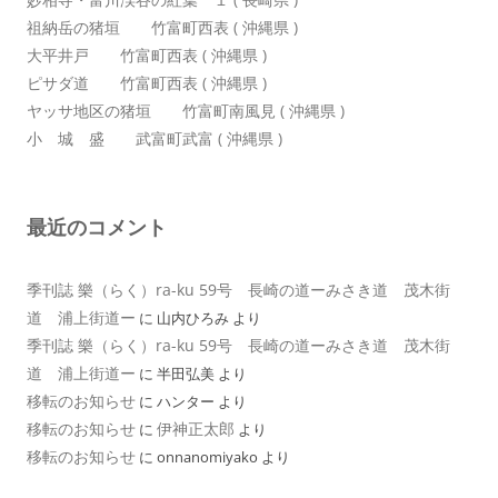
祖納岳の猪垣 竹富町西表 ( 沖縄県 )
大平井戸 竹富町西表 ( 沖縄県 )
ピサダ道 竹富町西表 ( 沖縄県 )
ヤッサ地区の猪垣 竹富町南風見 ( 沖縄県 )
小 城 盛 武富町武富 ( 沖縄県 )
最近のコメント
季刊誌 樂（らく）ra-ku 59号 長崎の道ーみさき道 茂木街
道 浦上街道ー
に
山内ひろみ
より
季刊誌 樂（らく）ra-ku 59号 長崎の道ーみさき道 茂木街
道 浦上街道ー
に
半田弘美
より
移転のお知らせ
に
ハンター
より
移転のお知らせ
伊神正太郎
に
より
移転のお知らせ
に
onnanomiyako
より