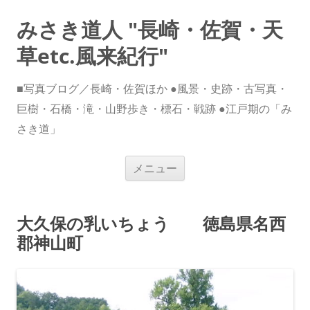
みさき道人 "長崎・佐賀・天
草etc.風来紀行"
■写真ブログ／長崎・佐賀ほか ●風景・史跡・古写真・
巨樹・石橋・滝・山野歩き・標石・戦跡 ●江戸期の「み
さき道」
コ
メニュー
ン
テ
ン
ツ
へ
大久保の乳いちょう 徳島県名西
ス
キ
郡神山町
ッ
プ