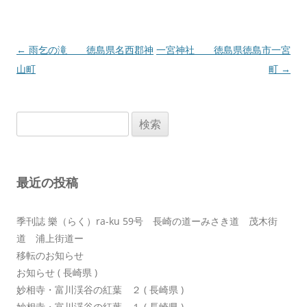
投
←
雨乞の滝 徳島県名西郡神
一宮神社 徳島県徳島市一宮
稿
山町
町
→
ナ
ビ
検
ゲ
索:
ー
シ
最近の投稿
ョ
ン
季刊誌 樂（らく）ra-ku 59号 長崎の道ーみさき道 茂木街
道 浦上街道ー
移転のお知らせ
お知らせ ( 長崎県 )
妙相寺・富川渓谷の紅葉 ２ ( 長崎県 )
妙相寺・富川渓谷の紅葉 １ ( 長崎県 )