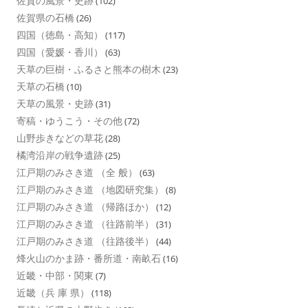
佐賀の風景・史跡
(102)
佐賀県の石橋
(26)
四国（徳島・高知）
(117)
四国（愛媛・香川）
(63)
天草の巨樹・ふるさと熊本の樹木
(23)
天草の石橋
(10)
天草の風景・史跡
(31)
寄稿・ゆうこう・その他
(72)
山野歩きなどの草花
(28)
橘湾沿岸の戦争遺跡
(25)
江戸期のみさき道 （全 般）
(63)
江戸期のみさき道 （地図研究集）
(8)
江戸期のみさき道 （帰路ほか）
(12)
江戸期のみさき道 （往路前半）
(31)
江戸期のみさき道 （往路後半）
(44)
烽火山のかま跡・番所道・南畝石
(16)
近畿・中部・関東
(7)
近畿（兵 庫 県）
(118)