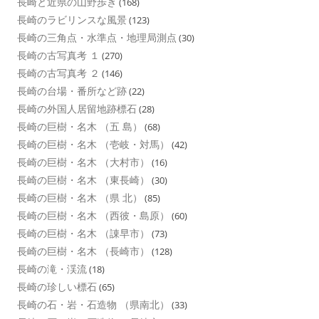
長崎と近県の山野歩き
(168)
長崎のラビリンスな風景
(123)
長崎の三角点・水準点・地理局測点
(30)
長崎の古写真考 １
(270)
長崎の古写真考 ２
(146)
長崎の台場・番所など跡
(22)
長崎の外国人居留地跡標石
(28)
長崎の巨樹・名木 （五 島）
(68)
長崎の巨樹・名木 （壱岐・対馬）
(42)
長崎の巨樹・名木 （大村市）
(16)
長崎の巨樹・名木 （東長崎）
(30)
長崎の巨樹・名木 （県 北）
(85)
長崎の巨樹・名木 （西彼・島原）
(60)
長崎の巨樹・名木 （諌早市）
(73)
長崎の巨樹・名木 （長崎市）
(128)
長崎の滝・渓流
(18)
長崎の珍しい標石
(65)
長崎の石・岩・石造物 （県南北）
(33)