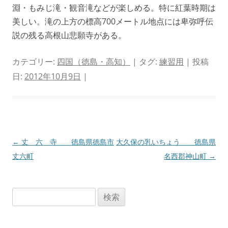
淵・もみじ滝・観音滝などが楽しめる。特に紅葉時期は
美しい。滝の上方の標高700メートル地点には卑弥呼伝
説の残る高根山悲願寺がある。
カテゴリー:
四国（徳島・高知）
| タグ:
練習用
| 投稿
日:
2012年10月9日
|
投
←
丈 六 寺 徳島県徳島市
大久保の乳いちょう 徳島県
稿
丈六町
名西郡神山町
→
ナ
ビ
検
ゲ
索:
ー
シ