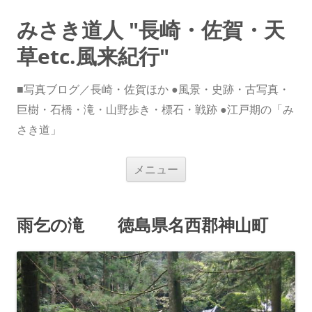
みさき道人 "長崎・佐賀・天
草etc.風来紀行"
■写真ブログ／長崎・佐賀ほか ●風景・史跡・古写真・
巨樹・石橋・滝・山野歩き・標石・戦跡 ●江戸期の「み
さき道」
コ
メニュー
ン
テ
ン
ツ
へ
雨乞の滝 徳島県名西郡神山町
ス
キ
ッ
プ