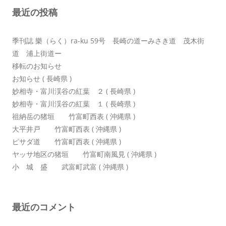
最近の投稿
ョ
ン
季刊誌 樂（らく）ra-ku 59号 長崎の道ーみさき道 茂木街
道 浦上街道ー
移転のお知らせ
お知らせ ( 長崎県 )
妙相寺・富川渓谷の紅葉 ２ ( 長崎県 )
妙相寺・富川渓谷の紅葉 １ ( 長崎県 )
祖納岳の猪垣 竹富町西表 ( 沖縄県 )
大平井戸 竹富町西表 ( 沖縄県 )
ピサダ道 竹富町西表 ( 沖縄県 )
ヤッサ地区の猪垣 竹富町南風見 ( 沖縄県 )
小 城 盛 武富町武富 ( 沖縄県 )
最近のコメント