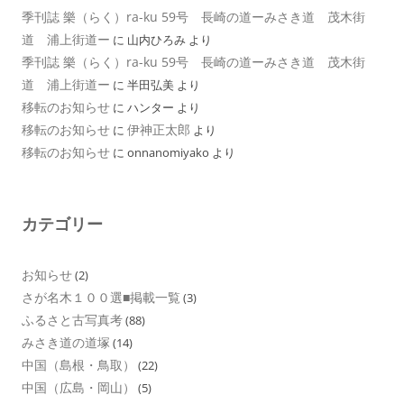
季刊誌 樂（らく）ra-ku 59号 長崎の道ーみさき道 茂木街
道 浦上街道ー
に
山内ひろみ
より
季刊誌 樂（らく）ra-ku 59号 長崎の道ーみさき道 茂木街
道 浦上街道ー
に
半田弘美
より
移転のお知らせ
に
ハンター
より
移転のお知らせ
伊神正太郎
に
より
移転のお知らせ
に
onnanomiyako
より
カテゴリー
お知らせ
(2)
さが名木１００選■掲載一覧
(3)
ふるさと古写真考
(88)
みさき道の道塚
(14)
中国（島根・鳥取）
(22)
中国（広島・岡山）
(5)