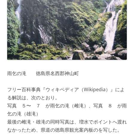
雨乞の滝 徳島県名西郡神山町
フリー百科事典『ウィキペディア（Wikipedia）』によ
る解説は、次のとおり。
写真 ５〜 ７ が雨乞の滝（雌滝）、写真 ８ が雨
乞の滝（雄滝）
最後の雌滝・雄滝の同時写真は、増水でポイントへ渡れ
なかったため、県道の徳島県観光案内板のを写した。