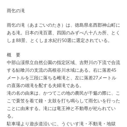
雨乞の滝
雨乞の滝（あまごいのたき）は、徳島県名西郡神山町に
ある滝。日本の滝百選、四国のみずべ八十八カ所、とく
しま88景、とくしま水紀行50選に選定されている。
概 要
中部山湲県立自然公園の指定区域、吉野川の下流で合流
する鮎喰川の支流の高根谷川水域にある。右に落差45
メートルを三段に落ちる雌滝と、左に落差27メートル
の直落の雄滝を配する夫婦滝である。
滝の名の由来は、かつてこの地の農民が干魃の際に、こ
こで蓑笠を着て鐘・太鼓を打ち鳴らして雨乞いを行った
ことに由来する。滝には竜王神と不動尊が祀られてい
る。
駐車場より遊歩道沿いに、うぐいす滝・不動滝・地獄