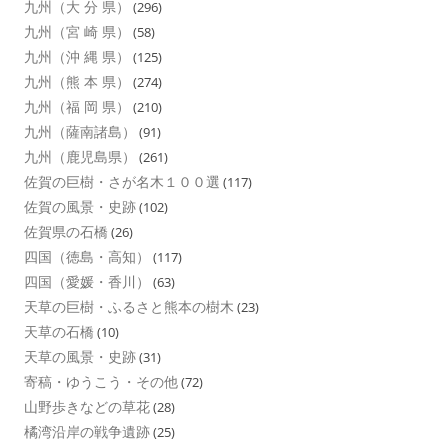
九州（大 分 県）
(296)
九州（宮 崎 県）
(58)
九州（沖 縄 県）
(125)
九州（熊 本 県）
(274)
九州（福 岡 県）
(210)
九州（薩南諸島）
(91)
九州（鹿児島県）
(261)
佐賀の巨樹・さが名木１００選
(117)
佐賀の風景・史跡
(102)
佐賀県の石橋
(26)
四国（徳島・高知）
(117)
四国（愛媛・香川）
(63)
天草の巨樹・ふるさと熊本の樹木
(23)
天草の石橋
(10)
天草の風景・史跡
(31)
寄稿・ゆうこう・その他
(72)
山野歩きなどの草花
(28)
橘湾沿岸の戦争遺跡
(25)