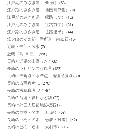
江戸期のみさき道 （全 般）
(63)
江戸期のみさき道 （地図研究集）
(8)
江戸期のみさき道 （帰路ほか）
(12)
江戸期のみさき道 （往路前半）
(31)
江戸期のみさき道 （往路後半）
(44)
烽火山のかま跡・番所道・南畝石
(16)
近畿・中部・関東
(7)
近畿（兵 庫 県）
(118)
長崎と近県の山野歩き
(168)
長崎のラビリンスな風景
(123)
長崎の三角点・水準点・地理局測点
(30)
長崎の古写真考 １
(270)
長崎の古写真考 ２
(146)
長崎の台場・番所など跡
(22)
長崎の外国人居留地跡標石
(28)
長崎の巨樹・名木 （五 島）
(68)
長崎の巨樹・名木 （壱岐・対馬）
(42)
長崎の巨樹・名木 （大村市）
(16)