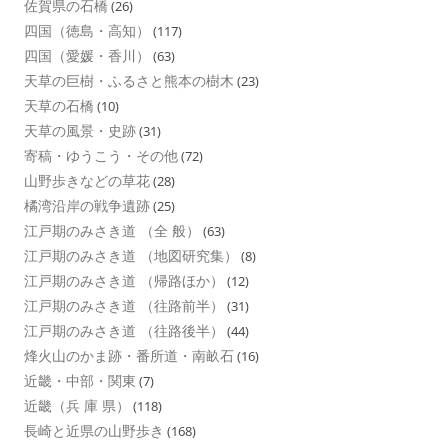
佐賀県の石橋
(26)
四国（徳島・高知）
(117)
四国（愛媛・香川）
(63)
天草の巨樹・ふるさと熊本の樹木
(23)
天草の石橋
(10)
天草の風景・史跡
(31)
寄稿・ゆうこう・その他
(72)
山野歩きなどの草花
(28)
橘湾沿岸の戦争遺跡
(25)
江戸期のみさき道 （全 般）
(63)
江戸期のみさき道 （地図研究集）
(8)
江戸期のみさき道 （帰路ほか）
(12)
江戸期のみさき道 （往路前半）
(31)
江戸期のみさき道 （往路後半）
(44)
烽火山のかま跡・番所道・南畝石
(16)
近畿・中部・関東
(7)
近畿（兵 庫 県）
(118)
長崎と近県の山野歩き
(168)