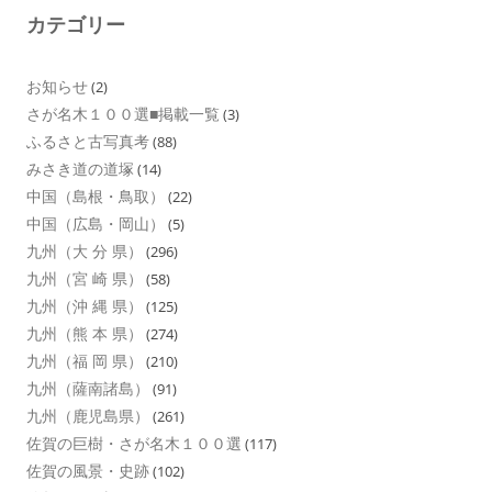
カテゴリー
お知らせ
(2)
さが名木１００選■掲載一覧
(3)
ふるさと古写真考
(88)
みさき道の道塚
(14)
中国（島根・鳥取）
(22)
中国（広島・岡山）
(5)
九州（大 分 県）
(296)
九州（宮 崎 県）
(58)
九州（沖 縄 県）
(125)
九州（熊 本 県）
(274)
九州（福 岡 県）
(210)
九州（薩南諸島）
(91)
九州（鹿児島県）
(261)
佐賀の巨樹・さが名木１００選
(117)
佐賀の風景・史跡
(102)