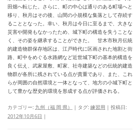
田畑へ転じた。さらに、町の中心は通りのある町場へと
移り、秋月はその後、山間の小規模な集落として存続す
ることとなった。幸い、秋月は今日に至るまで、大きな
災害や開発もなかったため、城下町の構造を失うことな
く、その姿を継承することができた。 甘木市秋月伝統
的建造物群保存地区は、江戸時代に区画された地割と街
路、町中をめぐる水路網など近世城下町の基本的構造を
良く伝え、武家屋敷、町家、社寺建築などの伝統的建造
物群が各所に残されている点が貴重であり、また、これ
らが周囲の自然環境と一体となって、地方の小城下町と
して豊かな歴史的環境を形成する点が評価される。
カテゴリー:
九州（福 岡 県）
| タグ:
練習用
| 投稿日:
2012年10月6日
|