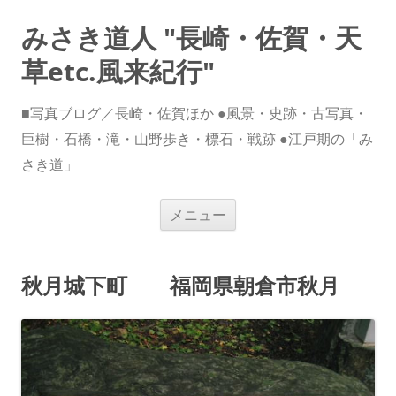
みさき道人 "長崎・佐賀・天
草etc.風来紀行"
■写真ブログ／長崎・佐賀ほか ●風景・史跡・古写真・
巨樹・石橋・滝・山野歩き・標石・戦跡 ●江戸期の「み
さき道」
コ
メニュー
ン
テ
ン
ツ
へ
秋月城下町 福岡県朝倉市秋月
ス
キ
ッ
プ