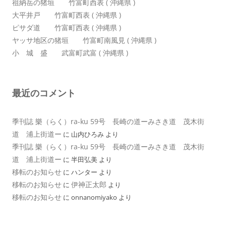
祖納岳の猪垣 竹富町西表 ( 沖縄県 )
大平井戸 竹富町西表 ( 沖縄県 )
ピサダ道 竹富町西表 ( 沖縄県 )
ヤッサ地区の猪垣 竹富町南風見 ( 沖縄県 )
小 城 盛 武富町武富 ( 沖縄県 )
最近のコメント
季刊誌 樂（らく）ra-ku 59号 長崎の道ーみさき道 茂木街
道 浦上街道ー
に
山内ひろみ
より
季刊誌 樂（らく）ra-ku 59号 長崎の道ーみさき道 茂木街
道 浦上街道ー
に
半田弘美
より
移転のお知らせ
に
ハンター
より
移転のお知らせ
伊神正太郎
に
より
移転のお知らせ
に
onnanomiyako
より