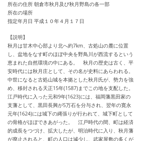
所在の住所 朝倉市秋月及び秋月野島の各一部
所在の場所
指定年月日 平成１０年４月１７日
【説明】
秋月は甘木中心部より北へ約7km、古処山の麓に位置
し、盆地をなす町のほぼ中央を野鳥川が西流するという
恵まれた自然環境の中にある。 秋月の歴史は古く、平
安時代には秋月庄として、その名が史料にあらわれる。
中世になると古処山城を本拠とした秋月氏が、勢力を強
め、移封される天正15年(1587)までこの地を支配した。
江戸時代に入った元和9年(1623)には、福岡藩黒田家の
支藩として、黒田長興が5万石を分与され、翌年の寛永
元年(1624)には城下の縄張りが行われて、城下町として
の骨格がほぼできあがった。 江戸時代の間、町は経済
的成長をつづけ、拡大したが、明治時代に入り、秋月藩
が廃止されると、町の人口は減少し、武家屋敷の多くが