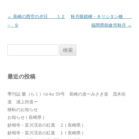
投
←
長崎の西空の夕日 １２
秋月眼鏡橋・キリシタン橋
稿
− ９
福岡県朝倉市秋月
→
ナ
ビ
検
ゲ
索:
ー
シ
最近の投稿
ョ
ン
季刊誌 樂（らく）ra-ku 59号 長崎の道ーみさき道 茂木街
道 浦上街道ー
移転のお知らせ
お知らせ ( 長崎県 )
妙相寺・富川渓谷の紅葉 ２ ( 長崎県 )
妙相寺・富川渓谷の紅葉 １ ( 長崎県 )