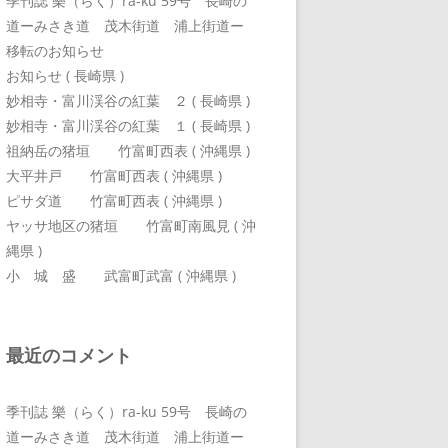
季刊誌 樂（らく）ra-ku 59号 長崎の
道ーみさき道 茂木街道 浦上街道ー
移転のお知らせ
お知らせ ( 長崎県 )
妙相寺・富川渓谷の紅葉 ２ ( 長崎県 )
妙相寺・富川渓谷の紅葉 １ ( 長崎県 )
祖納岳の猪垣 竹富町西表 ( 沖縄県 )
大平井戸 竹富町西表 ( 沖縄県 )
ピサダ道 竹富町西表 ( 沖縄県 )
ヤッサ地区の猪垣 竹富町南風見 ( 沖
縄県 )
小 城 盛 武富町武富 ( 沖縄県 )
最近のコメント
季刊誌 樂（らく）ra-ku 59号 長崎の
道ーみさき道 茂木街道 浦上街道ー