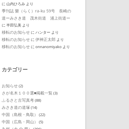
に
山内ひろみ
より
季刊誌 樂（らく）ra-ku 59号 長崎の
道ーみさき道 茂木街道 浦上街道ー
に
半田弘美
より
移転のお知らせ
に
ハンター
より
移転のお知らせ
伊神正太郎
に
より
移転のお知らせ
に
onnanomiyako
より
カテゴリー
お知らせ
(2)
さが名木１００選■掲載一覧
(3)
ふるさと古写真考
(88)
みさき道の道塚
(14)
中国（島根・鳥取）
(22)
中国（広島・岡山）
(5)
九州（大 分 県）