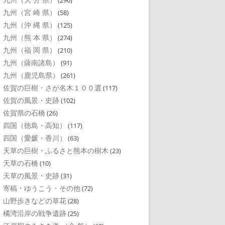
(296)
九州（宮 崎 県）
(58)
九州（沖 縄 県）
(125)
九州（熊 本 県）
(274)
九州（福 岡 県）
(210)
九州（薩南諸島）
(91)
九州（鹿児島県）
(261)
佐賀の巨樹・さが名木１００選
(117)
佐賀の風景・史跡
(102)
佐賀県の石橋
(26)
四国（徳島・高知）
(117)
四国（愛媛・香川）
(63)
天草の巨樹・ふるさと熊本の樹木
(23)
天草の石橋
(10)
天草の風景・史跡
(31)
寄稿・ゆうこう・その他
(72)
山野歩きなどの草花
(28)
橘湾沿岸の戦争遺跡
(25)