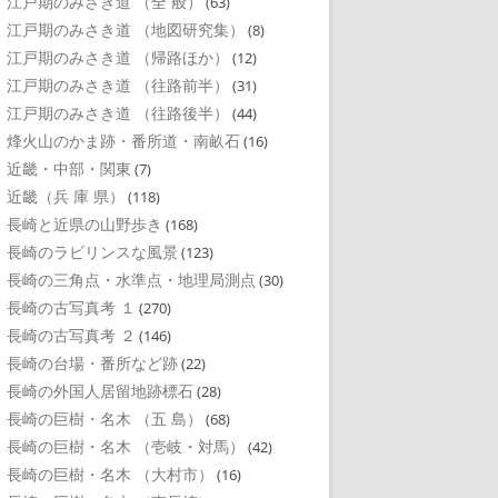
江戸期のみさき道 （全 般）
(63)
江戸期のみさき道 （地図研究集）
(8)
江戸期のみさき道 （帰路ほか）
(12)
江戸期のみさき道 （往路前半）
(31)
江戸期のみさき道 （往路後半）
(44)
烽火山のかま跡・番所道・南畝石
(16)
近畿・中部・関東
(7)
近畿（兵 庫 県）
(118)
長崎と近県の山野歩き
(168)
長崎のラビリンスな風景
(123)
長崎の三角点・水準点・地理局測点
(30)
長崎の古写真考 １
(270)
長崎の古写真考 ２
(146)
長崎の台場・番所など跡
(22)
長崎の外国人居留地跡標石
(28)
長崎の巨樹・名木 （五 島）
(68)
長崎の巨樹・名木 （壱岐・対馬）
(42)
長崎の巨樹・名木 （大村市）
(16)