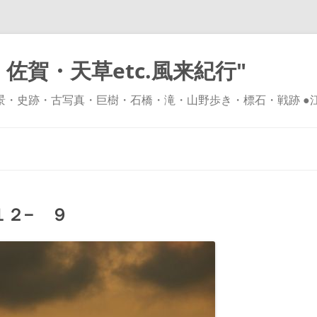
佐賀・天草etc.風来紀行"
風景・史跡・古写真・巨樹・石橋・滝・山野歩き・標石・戦跡 ●
コ
ン
テ
ン
ツ
へ
ス
キ
２− ９
ッ
プ