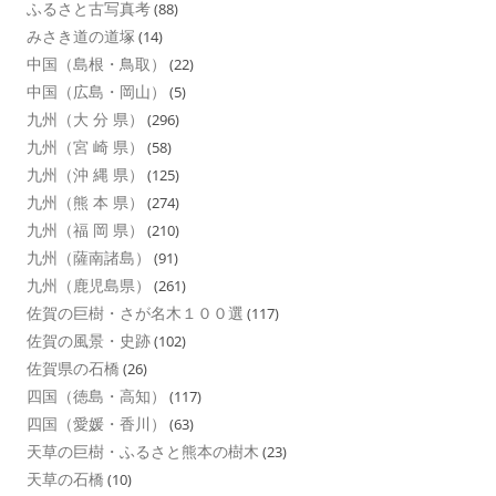
ふるさと古写真考
(88)
みさき道の道塚
(14)
中国（島根・鳥取）
(22)
中国（広島・岡山）
(5)
九州（大 分 県）
(296)
九州（宮 崎 県）
(58)
九州（沖 縄 県）
(125)
九州（熊 本 県）
(274)
九州（福 岡 県）
(210)
九州（薩南諸島）
(91)
九州（鹿児島県）
(261)
佐賀の巨樹・さが名木１００選
(117)
佐賀の風景・史跡
(102)
佐賀県の石橋
(26)
四国（徳島・高知）
(117)
四国（愛媛・香川）
(63)
天草の巨樹・ふるさと熊本の樹木
(23)
天草の石橋
(10)