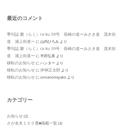
最近のコメント
季刊誌 樂（らく）ra-ku 59号 長崎の道ーみさき道 茂木街
道 浦上街道ー
に
山内ひろみ
より
季刊誌 樂（らく）ra-ku 59号 長崎の道ーみさき道 茂木街
道 浦上街道ー
に
半田弘美
より
移転のお知らせ
に
ハンター
より
移転のお知らせ
伊神正太郎
に
より
移転のお知らせ
に
onnanomiyako
より
カテゴリー
お知らせ
(2)
さが名木１００選■掲載一覧
(3)