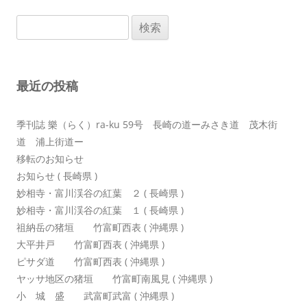
ビ
検
ゲ
索:
ー
シ
最近の投稿
ョ
ン
季刊誌 樂（らく）ra-ku 59号 長崎の道ーみさき道 茂木街
道 浦上街道ー
移転のお知らせ
お知らせ ( 長崎県 )
妙相寺・富川渓谷の紅葉 ２ ( 長崎県 )
妙相寺・富川渓谷の紅葉 １ ( 長崎県 )
祖納岳の猪垣 竹富町西表 ( 沖縄県 )
大平井戸 竹富町西表 ( 沖縄県 )
ピサダ道 竹富町西表 ( 沖縄県 )
ヤッサ地区の猪垣 竹富町南風見 ( 沖縄県 )
小 城 盛 武富町武富 ( 沖縄県 )