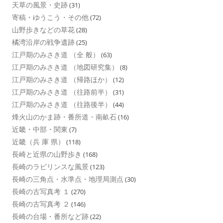
天草の風景・史跡
(31)
寄稿・ゆうこう・その他
(72)
山野歩きなどの草花
(28)
橘湾沿岸の戦争遺跡
(25)
江戸期のみさき道 （全 般）
(63)
江戸期のみさき道 （地図研究集）
(8)
江戸期のみさき道 （帰路ほか）
(12)
江戸期のみさき道 （往路前半）
(31)
江戸期のみさき道 （往路後半）
(44)
烽火山のかま跡・番所道・南畝石
(16)
近畿・中部・関東
(7)
近畿（兵 庫 県）
(118)
長崎と近県の山野歩き
(168)
長崎のラビリンスな風景
(123)
長崎の三角点・水準点・地理局測点
(30)
長崎の古写真考 １
(270)
長崎の古写真考 ２
(146)
長崎の台場・番所など跡
(22)