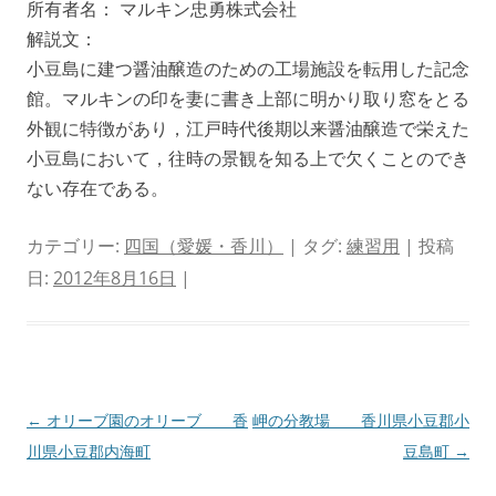
所有者名： マルキン忠勇株式会社
解説文：
小豆島に建つ醤油醸造のための工場施設を転用した記念
館。マルキンの印を妻に書き上部に明かり取り窓をとる
外観に特徴があり，江戸時代後期以来醤油醸造で栄えた
小豆島において，往時の景観を知る上で欠くことのでき
ない存在である。
カテゴリー:
四国（愛媛・香川）
| タグ:
練習用
| 投稿
日:
2012年8月16日
|
投
←
オリーブ園のオリーブ 香
岬の分教場 香川県小豆郡小
稿
川県小豆郡内海町
豆島町
→
ナ