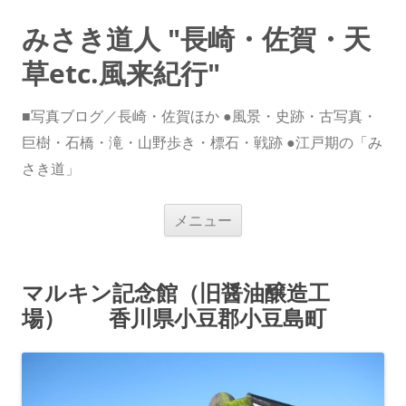
みさき道人 "長崎・佐賀・天
草etc.風来紀行"
■写真ブログ／長崎・佐賀ほか ●風景・史跡・古写真・
巨樹・石橋・滝・山野歩き・標石・戦跡 ●江戸期の「み
さき道」
コ
メニュー
ン
テ
ン
ツ
へ
マルキン記念館（旧醤油醸造工
ス
キ
場） 香川県小豆郡小豆島町
ッ
プ