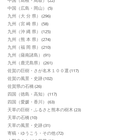
中国（島根・鳥取）
(22)
中国（広島・岡山）
(5)
九州（大 分 県）
(296)
九州（宮 崎 県）
(58)
九州（沖 縄 県）
(125)
九州（熊 本 県）
(274)
九州（福 岡 県）
(210)
九州（薩南諸島）
(91)
九州（鹿児島県）
(261)
佐賀の巨樹・さが名木１００選
(117)
佐賀の風景・史跡
(102)
佐賀県の石橋
(26)
四国（徳島・高知）
(117)
四国（愛媛・香川）
(63)
天草の巨樹・ふるさと熊本の樹木
(23)
天草の石橋
(10)
天草の風景・史跡
(31)
寄稿・ゆうこう・その他
(72)