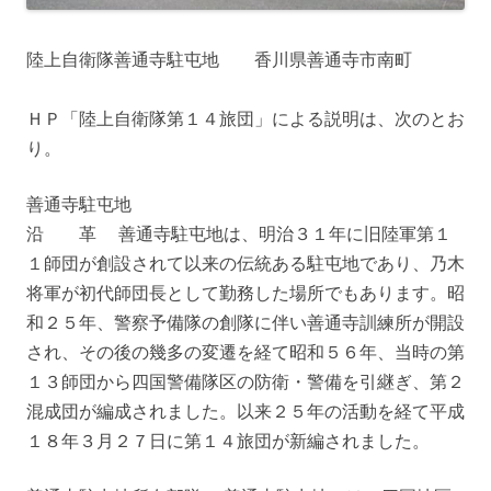
陸上自衛隊善通寺駐屯地 香川県善通寺市南町
ＨＰ「陸上自衛隊第１４旅団」による説明は、次のとお
り。
善通寺駐屯地
沿 革 善通寺駐屯地は、明治３１年に旧陸軍第１
１師団が創設されて以来の伝統ある駐屯地であり、乃木
将軍が初代師団長として勤務した場所でもあります。昭
和２５年、警察予備隊の創隊に伴い善通寺訓練所が開設
され、その後の幾多の変遷を経て昭和５６年、当時の第
１３師団から四国警備隊区の防衛・警備を引継ぎ、第２
混成団が編成されました。以来２５年の活動を経て平成
１８年３月２７日に第１４旅団が新編されました。