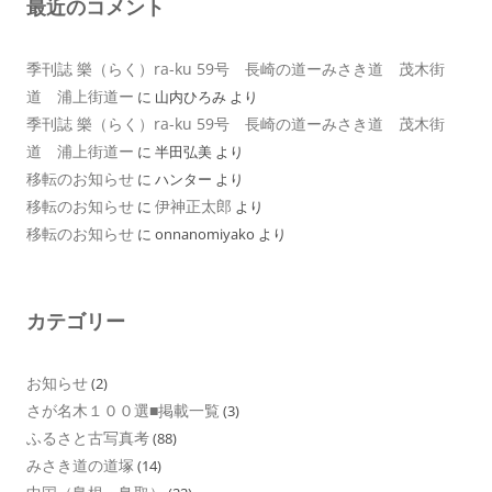
最近のコメント
季刊誌 樂（らく）ra-ku 59号 長崎の道ーみさき道 茂木街
道 浦上街道ー
に
山内ひろみ
より
季刊誌 樂（らく）ra-ku 59号 長崎の道ーみさき道 茂木街
道 浦上街道ー
に
半田弘美
より
移転のお知らせ
に
ハンター
より
移転のお知らせ
伊神正太郎
に
より
移転のお知らせ
に
onnanomiyako
より
カテゴリー
お知らせ
(2)
さが名木１００選■掲載一覧
(3)
ふるさと古写真考
(88)
みさき道の道塚
(14)