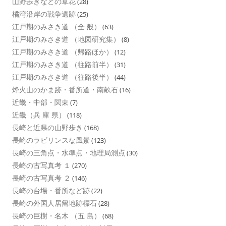
山野歩きなどの草花
(28)
橘湾沿岸の戦争遺跡
(25)
江戸期のみさき道 （全 般）
(63)
江戸期のみさき道 （地図研究集）
(8)
江戸期のみさき道 （帰路ほか）
(12)
江戸期のみさき道 （往路前半）
(31)
江戸期のみさき道 （往路後半）
(44)
烽火山のかま跡・番所道・南畝石
(16)
近畿・中部・関東
(7)
近畿（兵 庫 県）
(118)
長崎と近県の山野歩き
(168)
長崎のラビリンスな風景
(123)
長崎の三角点・水準点・地理局測点
(30)
長崎の古写真考 １
(270)
長崎の古写真考 ２
(146)
長崎の台場・番所など跡
(22)
長崎の外国人居留地跡標石
(28)
長崎の巨樹・名木 （五 島）
(68)