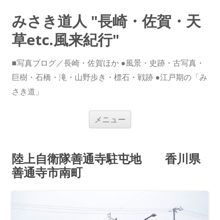
みさき道人 "長崎・佐賀・天
草etc.風来紀行"
■写真ブログ／長崎・佐賀ほか ●風景・史跡・古写真・
巨樹・石橋・滝・山野歩き・標石・戦跡 ●江戸期の「み
さき道」
コ
メニュー
ン
テ
ン
ツ
へ
陸上自衛隊善通寺駐屯地 香川県
ス
キ
善通寺市南町
ッ
プ