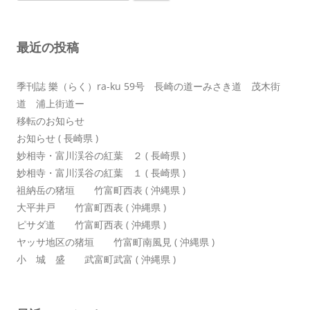
索:
ー
シ
最近の投稿
ョ
ン
季刊誌 樂（らく）ra-ku 59号 長崎の道ーみさき道 茂木街
道 浦上街道ー
移転のお知らせ
お知らせ ( 長崎県 )
妙相寺・富川渓谷の紅葉 ２ ( 長崎県 )
妙相寺・富川渓谷の紅葉 １ ( 長崎県 )
祖納岳の猪垣 竹富町西表 ( 沖縄県 )
大平井戸 竹富町西表 ( 沖縄県 )
ピサダ道 竹富町西表 ( 沖縄県 )
ヤッサ地区の猪垣 竹富町南風見 ( 沖縄県 )
小 城 盛 武富町武富 ( 沖縄県 )