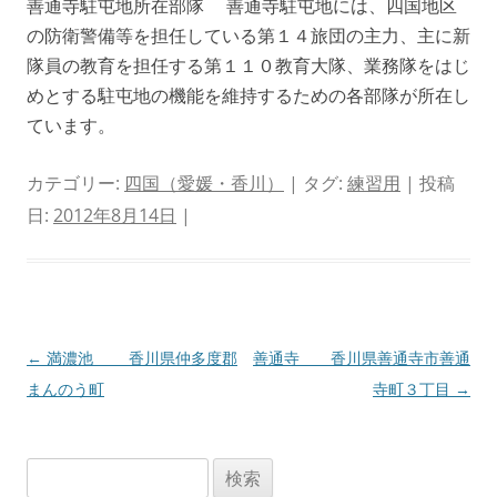
善通寺駐屯地所在部隊 善通寺駐屯地には、四国地区
の防衛警備等を担任している第１４旅団の主力、主に新
隊員の教育を担任する第１１０教育大隊、業務隊をはじ
めとする駐屯地の機能を維持するための各部隊が所在し
ています。
カテゴリー:
四国（愛媛・香川）
| タグ:
練習用
| 投稿
日:
2012年8月14日
|
投
←
満濃池 香川県仲多度郡
善通寺 香川県善通寺市善通
稿
まんのう町
寺町３丁目
→
ナ
ビ
検
ゲ