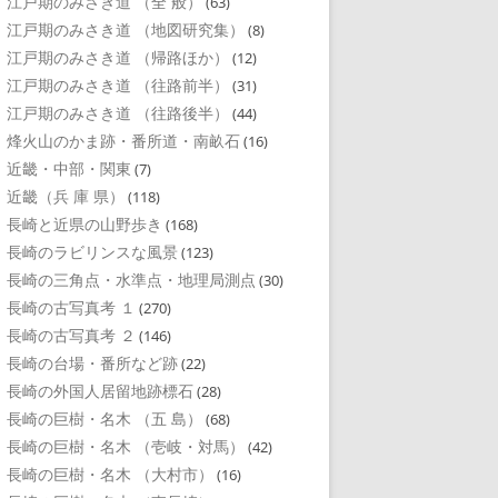
江戸期のみさき道 （全 般）
(63)
江戸期のみさき道 （地図研究集）
(8)
江戸期のみさき道 （帰路ほか）
(12)
江戸期のみさき道 （往路前半）
(31)
江戸期のみさき道 （往路後半）
(44)
烽火山のかま跡・番所道・南畝石
(16)
近畿・中部・関東
(7)
近畿（兵 庫 県）
(118)
長崎と近県の山野歩き
(168)
長崎のラビリンスな風景
(123)
長崎の三角点・水準点・地理局測点
(30)
長崎の古写真考 １
(270)
長崎の古写真考 ２
(146)
長崎の台場・番所など跡
(22)
長崎の外国人居留地跡標石
(28)
長崎の巨樹・名木 （五 島）
(68)
長崎の巨樹・名木 （壱岐・対馬）
(42)
長崎の巨樹・名木 （大村市）
(16)