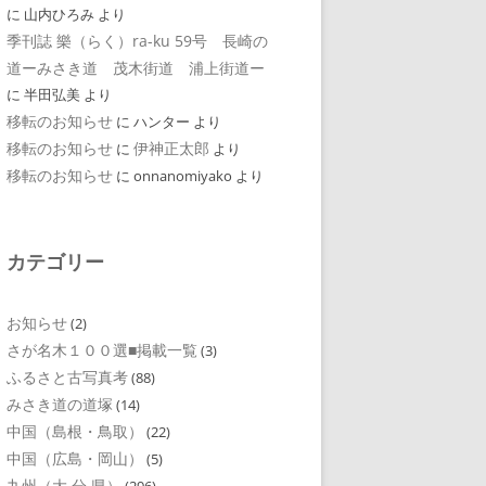
に
山内ひろみ
より
季刊誌 樂（らく）ra-ku 59号 長崎の
道ーみさき道 茂木街道 浦上街道ー
に
半田弘美
より
移転のお知らせ
に
ハンター
より
移転のお知らせ
伊神正太郎
に
より
移転のお知らせ
に
onnanomiyako
より
カテゴリー
お知らせ
(2)
さが名木１００選■掲載一覧
(3)
ふるさと古写真考
(88)
みさき道の道塚
(14)
中国（島根・鳥取）
(22)
中国（広島・岡山）
(5)
九州（大 分 県）