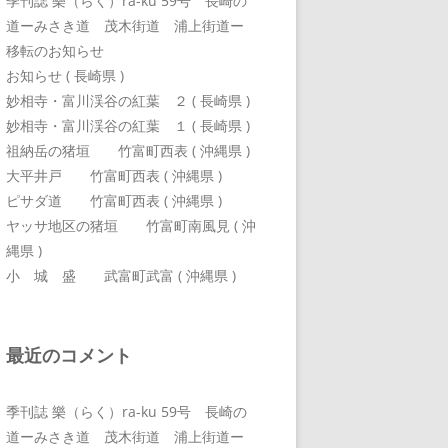
季刊誌 樂（らく）ra-ku 59号 長崎の
道ーみさき道 茂木街道 浦上街道ー
移転のお知らせ
お知らせ ( 長崎県 )
妙相寺・富川渓谷の紅葉 ２ ( 長崎県 )
妙相寺・富川渓谷の紅葉 １ ( 長崎県 )
祖納岳の猪垣 竹富町西表 ( 沖縄県 )
大平井戸 竹富町西表 ( 沖縄県 )
ピサダ道 竹富町西表 ( 沖縄県 )
ヤッサ地区の猪垣 竹富町南風見 ( 沖
縄県 )
小 城 盛 武富町武富 ( 沖縄県 )
最近のコメント
季刊誌 樂（らく）ra-ku 59号 長崎の
道ーみさき道 茂木街道 浦上街道ー