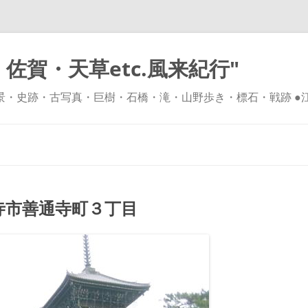
佐賀・天草etc.風来紀行"
風景・史跡・古写真・巨樹・石橋・滝・山野歩き・標石・戦跡 ●
コ
ン
テ
ン
ツ
へ
ス
キ
市善通寺町３丁目
ッ
プ