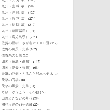
(296)
九州（宮 崎 県）
(58)
九州（沖 縄 県）
(125)
九州（熊 本 県）
(274)
九州（福 岡 県）
(210)
九州（薩南諸島）
(91)
九州（鹿児島県）
(261)
佐賀の巨樹・さが名木１００選
(117)
佐賀の風景・史跡
(102)
佐賀県の石橋
(26)
四国（徳島・高知）
(117)
四国（愛媛・香川）
(63)
天草の巨樹・ふるさと熊本の樹木
(23)
天草の石橋
(10)
天草の風景・史跡
(31)
寄稿・ゆうこう・その他
(72)
山野歩きなどの草花
(28)
橘湾沿岸の戦争遺跡
(25)