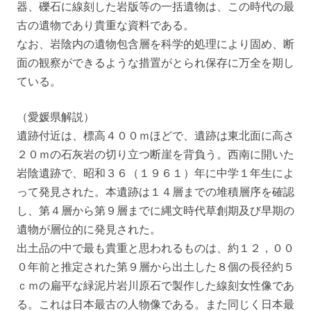
器、礫石に線刻した岩版等の一括遺物は、この時代の最
古の遺物であり貴重な資料である。
なお、岩陰内の遺物包含層を科学的処理により固め、断
面の観察ができるような措置がとられ保存に万全を期し
ている。
（愛媛県解説）
遺跡付近は、標高４００ｍほどで、遺跡は東北面に高さ
２０ｍの石灰岩の切り立つ断崖を背負う。西南に開いた
岩陰遺跡で、昭和３６（１９６１）年に中学１年生によ
って発見された。本遺跡は１４層までの堆積層序を確認
し、第４層から第９層までに縄文時代草創期及び早期の
遺物が層位的に発見された。
出土品の中で最も貴重と思われるものは、約１２，００
０年前と推定された第９層から出土した８個の長径約５
ｃｍの扁平な緑泥片岩川原石で製作した線刻女性像であ
る。これは日本最古の人物像である。また同じく日本最