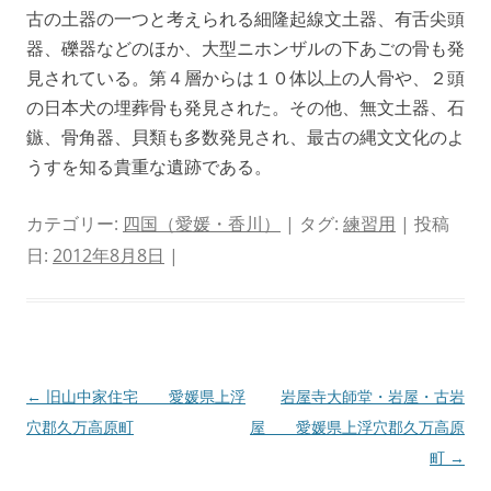
古の土器の一つと考えられる細隆起線文土器、有舌尖頭
器、礫器などのほか、大型ニホンザルの下あごの骨も発
見されている。第４層からは１０体以上の人骨や、２頭
の日本犬の埋葬骨も発見された。その他、無文土器、石
鏃、骨角器、貝類も多数発見され、最古の縄文文化のよ
うすを知る貴重な遺跡である。
カテゴリー:
四国（愛媛・香川）
| タグ:
練習用
| 投稿
日:
2012年8月8日
|
投
←
旧山中家住宅 愛媛県上浮
岩屋寺大師堂・岩屋・古岩
稿
穴郡久万高原町
屋 愛媛県上浮穴郡久万高原
ナ
町
→
ビ