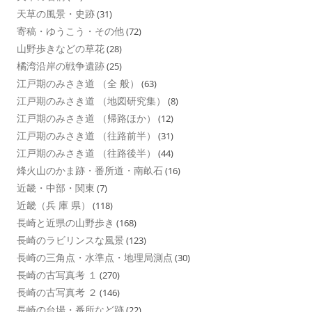
天草の風景・史跡
(31)
寄稿・ゆうこう・その他
(72)
山野歩きなどの草花
(28)
橘湾沿岸の戦争遺跡
(25)
江戸期のみさき道 （全 般）
(63)
江戸期のみさき道 （地図研究集）
(8)
江戸期のみさき道 （帰路ほか）
(12)
江戸期のみさき道 （往路前半）
(31)
江戸期のみさき道 （往路後半）
(44)
烽火山のかま跡・番所道・南畝石
(16)
近畿・中部・関東
(7)
近畿（兵 庫 県）
(118)
長崎と近県の山野歩き
(168)
長崎のラビリンスな風景
(123)
長崎の三角点・水準点・地理局測点
(30)
長崎の古写真考 １
(270)
長崎の古写真考 ２
(146)
長崎の台場・番所など跡
(22)