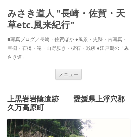
みさき道人 "長崎・佐賀・天
草etc.風来紀行"
■写真ブログ／長崎・佐賀ほか ●風景・史跡・古写真・
巨樹・石橋・滝・山野歩き・標石・戦跡 ●江戸期の「み
さき道」
コ
メニュー
ン
テ
ン
ツ
へ
上黒岩岩陰遺跡 愛媛県上浮穴郡
ス
キ
久万高原町
ッ
プ