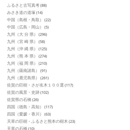
ふるさと古写真考
(88)
みさき道の道塚
(14)
中国（島根・鳥取）
(22)
中国（広島・岡山）
(5)
九州（大 分 県）
(296)
九州（宮 崎 県）
(58)
九州（沖 縄 県）
(125)
九州（熊 本 県）
(274)
九州（福 岡 県）
(210)
九州（薩南諸島）
(91)
九州（鹿児島県）
(261)
佐賀の巨樹・さが名木１００選
(117)
佐賀の風景・史跡
(102)
佐賀県の石橋
(26)
四国（徳島・高知）
(117)
四国（愛媛・香川）
(63)
天草の巨樹・ふるさと熊本の樹木
(23)
天草の石橋
(10)