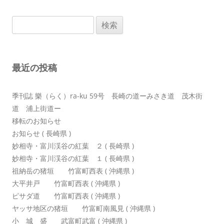
ゲ
検
ー
索:
シ
ョ
最近の投稿
ン
季刊誌 樂（らく）ra-ku 59号 長崎の道ーみさき道 茂木街
道 浦上街道ー
移転のお知らせ
お知らせ ( 長崎県 )
妙相寺・富川渓谷の紅葉 ２ ( 長崎県 )
妙相寺・富川渓谷の紅葉 １ ( 長崎県 )
祖納岳の猪垣 竹富町西表 ( 沖縄県 )
大平井戸 竹富町西表 ( 沖縄県 )
ピサダ道 竹富町西表 ( 沖縄県 )
ヤッサ地区の猪垣 竹富町南風見 ( 沖縄県 )
小 城 盛 武富町武富 ( 沖縄県 )