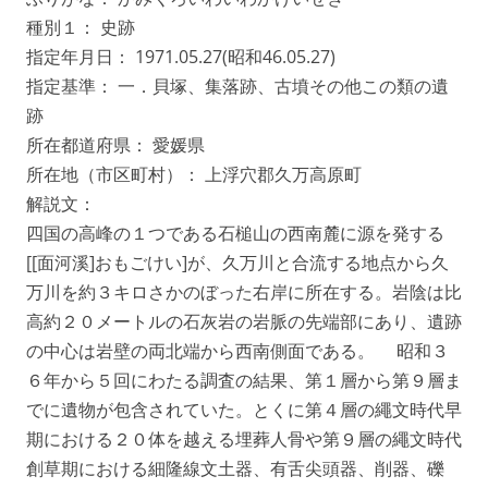
種別１： 史跡
指定年月日： 1971.05.27(昭和46.05.27)
指定基準： 一．貝塚、集落跡、古墳その他この類の遺
跡
所在都道府県： 愛媛県
所在地（市区町村）： 上浮穴郡久万高原町
解説文：
四国の高峰の１つである石槌山の西南麓に源を発する
[[面河溪]おもごけい]が、久万川と合流する地点から久
万川を約３キロさかのぼった右岸に所在する。岩陰は比
高約２０メートルの石灰岩の岩脈の先端部にあり、遺跡
の中心は岩壁の両北端から西南側面である。 昭和３
６年から５回にわたる調査の結果、第１層から第９層ま
でに遺物が包含されていた。とくに第４層の繩文時代早
期における２０体を越える埋葬人骨や第９層の繩文時代
創草期における細隆線文土器、有舌尖頭器、削器、礫