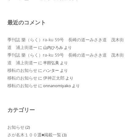
最近のコメント
季刊誌 樂（らく）ra-ku 59号 長崎の道ーみさき道 茂木街
道 浦上街道ー
に
山内ひろみ
より
季刊誌 樂（らく）ra-ku 59号 長崎の道ーみさき道 茂木街
道 浦上街道ー
に
半田弘美
より
移転のお知らせ
に
ハンター
より
移転のお知らせ
伊神正太郎
に
より
移転のお知らせ
に
onnanomiyako
より
カテゴリー
お知らせ
(2)
さが名木１００選■掲載一覧
(3)