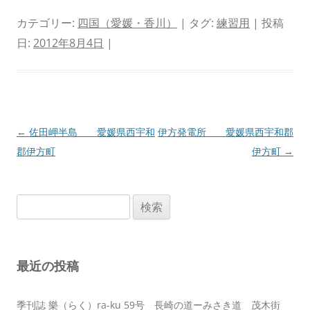
カテゴリー:
四国（愛媛・香川）
| タグ:
練習用
| 投稿
日:
2012年8月4日
|
投
←
佐田岬半島 愛媛県西宇和
伊方発電所 愛媛県西宇和郡
稿
郡伊方町
伊方町
→
ナ
ビ
検
ゲ
索:
ー
シ
最近の投稿
ョ
ン
季刊誌 樂（らく）ra-ku 59号 長崎の道ーみさき道 茂木街