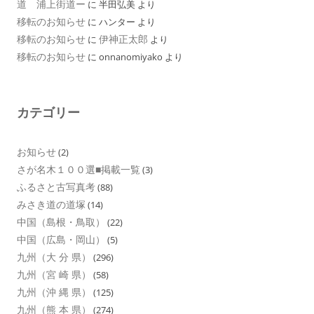
道 浦上街道ー
に
半田弘美
より
移転のお知らせ
に
ハンター
より
移転のお知らせ
伊神正太郎
に
より
移転のお知らせ
に
onnanomiyako
より
カテゴリー
お知らせ
(2)
さが名木１００選■掲載一覧
(3)
ふるさと古写真考
(88)
みさき道の道塚
(14)
中国（島根・鳥取）
(22)
中国（広島・岡山）
(5)
九州（大 分 県）
(296)
九州（宮 崎 県）
(58)
九州（沖 縄 県）
(125)
九州（熊 本 県）
(274)