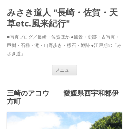
みさき道人 "長崎・佐賀・天
草etc.風来紀行"
■写真ブログ／長崎・佐賀ほか ●風景・史跡・古写真・
巨樹・石橋・滝・山野歩き・標石・戦跡 ●江戸期の「み
さき道」
コ
メニュー
ン
テ
ン
ツ
へ
三崎のアコウ 愛媛県西宇和郡伊
ス
キ
方町
ッ
プ