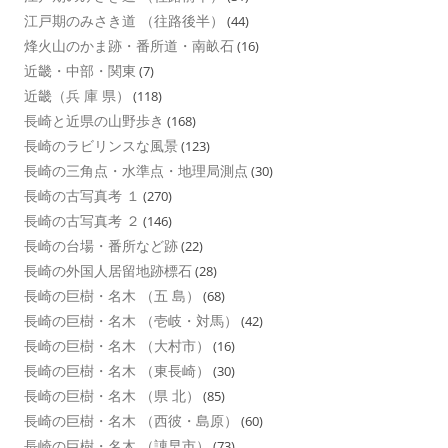
江戸期のみさき道 （往路後半）
(44)
烽火山のかま跡・番所道・南畝石
(16)
近畿・中部・関東
(7)
近畿（兵 庫 県）
(118)
長崎と近県の山野歩き
(168)
長崎のラビリンスな風景
(123)
長崎の三角点・水準点・地理局測点
(30)
長崎の古写真考 １
(270)
長崎の古写真考 ２
(146)
長崎の台場・番所など跡
(22)
長崎の外国人居留地跡標石
(28)
長崎の巨樹・名木 （五 島）
(68)
長崎の巨樹・名木 （壱岐・対馬）
(42)
長崎の巨樹・名木 （大村市）
(16)
長崎の巨樹・名木 （東長崎）
(30)
長崎の巨樹・名木 （県 北）
(85)
長崎の巨樹・名木 （西彼・島原）
(60)
長崎の巨樹・名木 （諌早市）
(73)