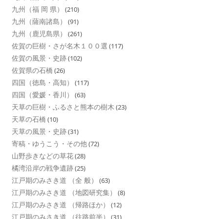
九州（福 岡 県）
(210)
九州（薩南諸島）
(91)
九州（鹿児島県）
(261)
佐賀の巨樹・さが名木１００選
(117)
佐賀の風景・史跡
(102)
佐賀県の石橋
(26)
四国（徳島・高知）
(117)
四国（愛媛・香川）
(63)
天草の巨樹・ふるさと熊本の樹木
(23)
天草の石橋
(10)
天草の風景・史跡
(31)
寄稿・ゆうこう・その他
(72)
山野歩きなどの草花
(28)
橘湾沿岸の戦争遺跡
(25)
江戸期のみさき道 （全 般）
(63)
江戸期のみさき道 （地図研究集）
(8)
江戸期のみさき道 （帰路ほか）
(12)
江戸期のみさき道 （往路前半）
(31)