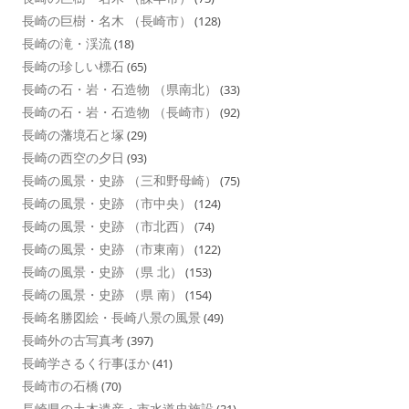
長崎の巨樹・名木 （長崎市）
(128)
長崎の滝・渓流
(18)
長崎の珍しい標石
(65)
長崎の石・岩・石造物 （県南北）
(33)
長崎の石・岩・石造物 （長崎市）
(92)
長崎の藩境石と塚
(29)
長崎の西空の夕日
(93)
長崎の風景・史跡 （三和野母崎）
(75)
長崎の風景・史跡 （市中央）
(124)
長崎の風景・史跡 （市北西）
(74)
長崎の風景・史跡 （市東南）
(122)
長崎の風景・史跡 （県 北）
(153)
長崎の風景・史跡 （県 南）
(154)
長崎名勝図絵・長崎八景の風景
(49)
長崎外の古写真考
(397)
長崎学さるく行事ほか
(41)
長崎市の石橋
(70)
長崎県の土木遺産・市水道史施設