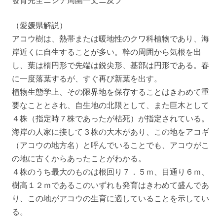
發育完全ニシテ周圍一丈ニ及ブ
（愛媛県解説）
アコウ樹は、熱帯または暖地性のクワ科植物であり、海
岸近くに自生することが多い。幹の周囲から気根を出
し、葉は楕円形で先端は鋭尖形、基部は円形である。春
に一度落葉するが、すぐ再び新葉を出す。
植物生態学上、その限界地を保存することはきわめて重
要なこととされ、自生地の北限として、また巨木として
４株（指定時７株であったが枯死）が指定されている。
海岸の人家に接して３株の大木があり、この地をアコギ
（アコウの地方名）と呼んでいることでも、アコウがこ
の地に古くからあったことがわかる。
４株のうち最大のものは根回り７．５ｍ、目通り６ｍ、
樹高１２ｍであるこのいずれも発育はきわめて盛んであ
り、この地がアコウの生育に適していることを示してい
る。