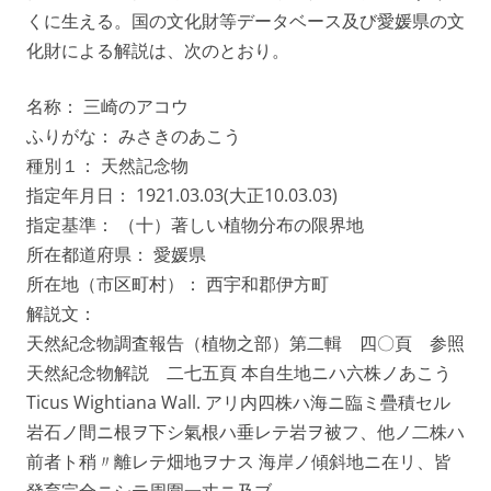
くに生える。国の文化財等データベース及び愛媛県の文
化財による解説は、次のとおり。
名称： 三崎のアコウ
ふりがな： みさきのあこう
種別１： 天然記念物
指定年月日： 1921.03.03(大正10.03.03)
指定基準： （十）著しい植物分布の限界地
所在都道府県： 愛媛県
所在地（市区町村）： 西宇和郡伊方町
解説文：
天然紀念物調査報告（植物之部）第二輯 四〇頁 参照
天然紀念物解説 二七五頁 本自生地ニハ六株ノあこう
Ticus Wightiana Wall. アリ内四株ハ海ニ臨ミ疊積セル
岩石ノ間ニ根ヲ下シ氣根ハ垂レテ岩ヲ被フ、他ノ二株ハ
前者ト稍〃離レテ畑地ヲナス 海岸ノ傾斜地ニ在リ、皆