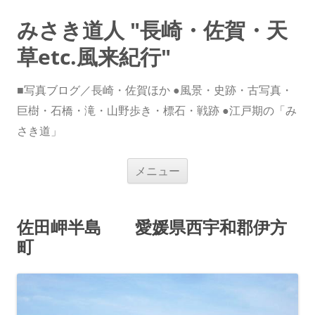
みさき道人 "長崎・佐賀・天
草etc.風来紀行"
■写真ブログ／長崎・佐賀ほか ●風景・史跡・古写真・
巨樹・石橋・滝・山野歩き・標石・戦跡 ●江戸期の「み
さき道」
コ
メニュー
ン
テ
ン
ツ
へ
佐田岬半島 愛媛県西宇和郡伊方
ス
キ
町
ッ
プ