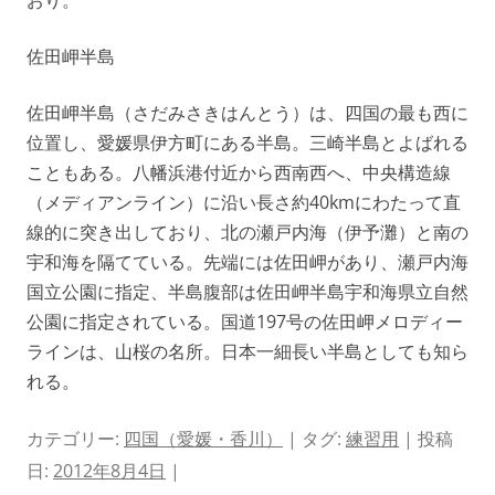
おり。
佐田岬半島
佐田岬半島（さだみさきはんとう）は、四国の最も西に
位置し、愛媛県伊方町にある半島。三崎半島とよばれる
こともある。八幡浜港付近から西南西へ、中央構造線
（メディアンライン）に沿い長さ約40kmにわたって直
線的に突き出しており、北の瀬戸内海（伊予灘）と南の
宇和海を隔てている。先端には佐田岬があり、瀬戸内海
国立公園に指定、半島腹部は佐田岬半島宇和海県立自然
公園に指定されている。国道197号の佐田岬メロディー
ラインは、山桜の名所。日本一細長い半島としても知ら
れる。
カテゴリー:
四国（愛媛・香川）
| タグ:
練習用
| 投稿
日:
2012年8月4日
|