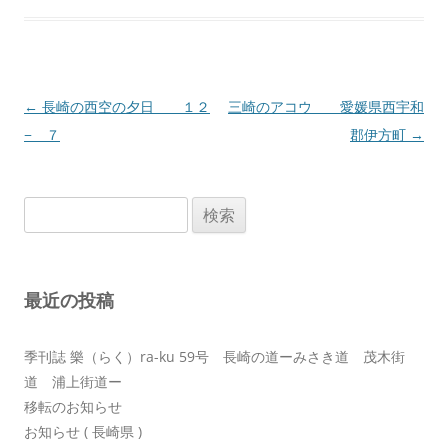
投
←
長崎の西空の夕日 １２
三崎のアコウ 愛媛県西宇和
稿
− ７
郡伊方町
→
ナ
ビ
検
ゲ
索:
ー
シ
最近の投稿
ョ
ン
季刊誌 樂（らく）ra-ku 59号 長崎の道ーみさき道 茂木街
道 浦上街道ー
移転のお知らせ
お知らせ ( 長崎県 )