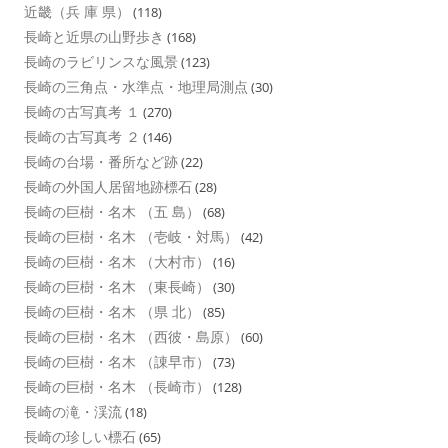
近畿（兵 庫 県）
(118)
長崎と近県の山野歩き
(168)
長崎のラビリンスな風景
(123)
長崎の三角点・水準点・地理局測点
(30)
長崎の古写真考 １
(270)
長崎の古写真考 ２
(146)
長崎の台場・番所など跡
(22)
長崎の外国人居留地跡標石
(28)
長崎の巨樹・名木 （五 島）
(68)
長崎の巨樹・名木 （壱岐・対馬）
(42)
長崎の巨樹・名木 （大村市）
(16)
長崎の巨樹・名木 （東長崎）
(30)
長崎の巨樹・名木 （県 北）
(85)
長崎の巨樹・名木 （西彼・島原）
(60)
長崎の巨樹・名木 （諌早市）
(73)
長崎の巨樹・名木 （長崎市）
(128)
長崎の滝・渓流
(18)
長崎の珍しい標石
(65)