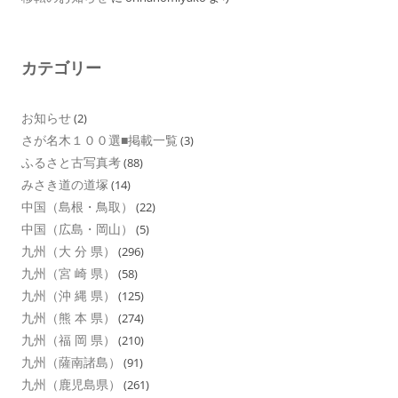
カテゴリー
お知らせ
(2)
さが名木１００選■掲載一覧
(3)
ふるさと古写真考
(88)
みさき道の道塚
(14)
中国（島根・鳥取）
(22)
中国（広島・岡山）
(5)
九州（大 分 県）
(296)
九州（宮 崎 県）
(58)
九州（沖 縄 県）
(125)
九州（熊 本 県）
(274)
九州（福 岡 県）
(210)
九州（薩南諸島）
(91)
九州（鹿児島県）
(261)