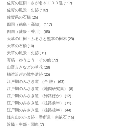
佐賀の巨樹・さが名木１００選
(117)
佐賀の風景・史跡
(102)
佐賀県の石橋
(26)
四国（徳島・高知）
(117)
四国（愛媛・香川）
(63)
天草の巨樹・ふるさと熊本の樹木
(23)
天草の石橋
(10)
天草の風景・史跡
(31)
寄稿・ゆうこう・その他
(72)
山野歩きなどの草花
(28)
橘湾沿岸の戦争遺跡
(25)
江戸期のみさき道 （全 般）
(63)
江戸期のみさき道 （地図研究集）
(8)
江戸期のみさき道 （帰路ほか）
(12)
江戸期のみさき道 （往路前半）
(31)
江戸期のみさき道 （往路後半）
(44)
烽火山のかま跡・番所道・南畝石
(16)
近畿・中部・関東
(7)