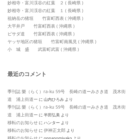
妙相寺・富川渓谷の紅葉 ２ ( 長崎県 )
妙相寺・富川渓谷の紅葉 １ ( 長崎県 )
祖納岳の猪垣 竹富町西表 ( 沖縄県 )
大平井戸 竹富町西表 ( 沖縄県 )
ピサダ道 竹富町西表 ( 沖縄県 )
ヤッサ地区の猪垣 竹富町南風見 ( 沖縄県 )
小 城 盛 武富町武富 ( 沖縄県 )
最近のコメント
季刊誌 樂（らく）ra-ku 59号 長崎の道ーみさき道 茂木街
道 浦上街道ー
に
山内ひろみ
より
季刊誌 樂（らく）ra-ku 59号 長崎の道ーみさき道 茂木街
道 浦上街道ー
に
半田弘美
より
移転のお知らせ
に
ハンター
より
移転のお知らせ
伊神正太郎
に
より
移転のお知らせ
に
onnanomiyako
より