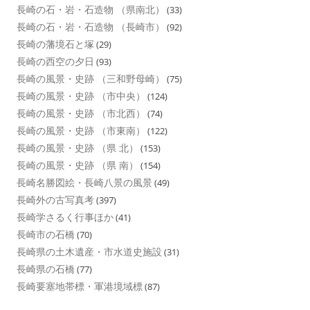
長崎の石・岩・石造物 （県南北）
(33)
長崎の石・岩・石造物 （長崎市）
(92)
長崎の藩境石と塚
(29)
長崎の西空の夕日
(93)
長崎の風景・史跡 （三和野母崎）
(75)
長崎の風景・史跡 （市中央）
(124)
長崎の風景・史跡 （市北西）
(74)
長崎の風景・史跡 （市東南）
(122)
長崎の風景・史跡 （県 北）
(153)
長崎の風景・史跡 （県 南）
(154)
長崎名勝図絵・長崎八景の風景
(49)
長崎外の古写真考
(397)
長崎学さるく行事ほか
(41)
長崎市の石橋
(70)
長崎県の土木遺産・市水道史施設
(31)
長崎県の石橋
(77)
長崎要塞地帯標・軍港境域標
(87)