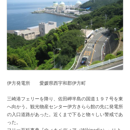
伊方発電所 愛媛県西宇和郡伊方町
三崎港フェリーを降り、佐田岬半島の国道１９７号を東
へ向かう。観光物産センター伊方きらら館の先に発電所
の入口道路があった。近くまで下ると物々しい警戒であ
った。