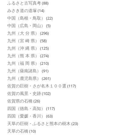
ふるさと古写真考
(88)
みさき道の道塚
(14)
中国（島根・鳥取）
(22)
中国（広島・岡山）
(5)
九州（大 分 県）
(296)
九州（宮 崎 県）
(58)
九州（沖 縄 県）
(125)
九州（熊 本 県）
(274)
九州（福 岡 県）
(210)
九州（薩南諸島）
(91)
九州（鹿児島県）
(261)
佐賀の巨樹・さが名木１００選
(117)
佐賀の風景・史跡
(102)
佐賀県の石橋
(26)
四国（徳島・高知）
(117)
四国（愛媛・香川）
(63)
天草の巨樹・ふるさと熊本の樹木
(23)
天草の石橋
(10)