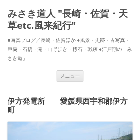
みさき道人 "長崎・佐賀・天
草etc.風来紀行"
■写真ブログ／長崎・佐賀ほか ●風景・史跡・古写真・
巨樹・石橋・滝・山野歩き・標石・戦跡 ●江戸期の「み
さき道」
コ
メニュー
ン
テ
ン
ツ
へ
伊方発電所 愛媛県西宇和郡伊方
ス
キ
町
ッ
プ