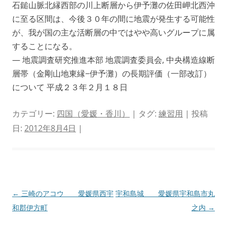
石鎚山脈北縁西部の川上断層から伊予灘の佐田岬北西沖
に至る区間は、今後３０年の間に地震が発生する可能性
が、我が国の主な活断層の中ではやや高いグループに属
することになる。
— 地震調査研究推進本部 地震調査委員会, 中央構造線断
層帯（金剛山地東縁−伊予灘）の長期評価（一部改訂）
について 平成２３年２月１８日
カテゴリー:
四国（愛媛・香川）
| タグ:
練習用
| 投稿
日:
2012年8月4日
|
投
←
三崎のアコウ 愛媛県西宇
宇和島城 愛媛県宇和島市丸
稿
和郡伊方町
之内
→
ナ