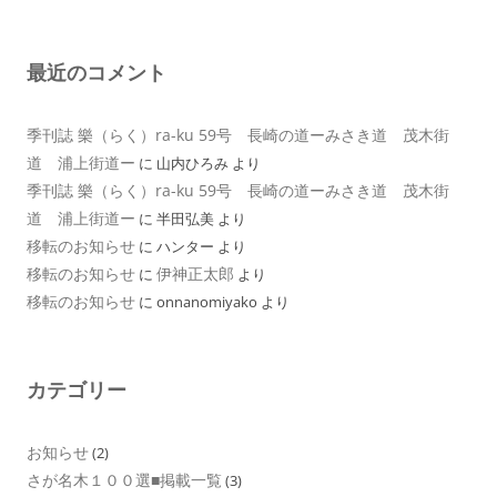
最近のコメント
季刊誌 樂（らく）ra-ku 59号 長崎の道ーみさき道 茂木街
道 浦上街道ー
に
山内ひろみ
より
季刊誌 樂（らく）ra-ku 59号 長崎の道ーみさき道 茂木街
道 浦上街道ー
に
半田弘美
より
移転のお知らせ
に
ハンター
より
移転のお知らせ
伊神正太郎
に
より
移転のお知らせ
に
onnanomiyako
より
カテゴリー
お知らせ
(2)
さが名木１００選■掲載一覧
(3)