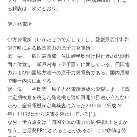
フリー百科事典『ウィキペディア（Wikipedia）』によ
る解説は、次のとおり。
伊方発電所
伊方発電所（いかたはつでんしょ）は、愛媛県西宇和郡
伊方町にある四国電力の原子力発電所。
概 要 四国最西部、佐田岬半島付け根付近の北側斜
面に位置し、瀬戸内海（伊予灘）に面している。四国電
力および四国地方唯一の原子力発電所である。国内原発
で唯一内海に面する。
状 況 福島第一原子力発電所事故の影響によって既
に定期検査を終えた発電機も運転再開の目途が立たない
ため、全発電機が定期検査に入った2012年（平成24
年）1月13日から送電を停止している[1]。
なお、伊方原発は「四国全体の電力の約4割以上をまか
なう」と原発PRでされることがあるが、この数値は発