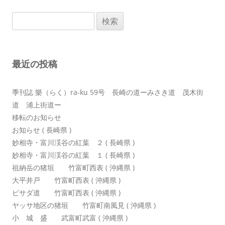
ビ
検
ゲ
索:
ー
シ
最近の投稿
ョ
ン
季刊誌 樂（らく）ra-ku 59号 長崎の道ーみさき道 茂木街
道 浦上街道ー
移転のお知らせ
お知らせ ( 長崎県 )
妙相寺・富川渓谷の紅葉 ２ ( 長崎県 )
妙相寺・富川渓谷の紅葉 １ ( 長崎県 )
祖納岳の猪垣 竹富町西表 ( 沖縄県 )
大平井戸 竹富町西表 ( 沖縄県 )
ピサダ道 竹富町西表 ( 沖縄県 )
ヤッサ地区の猪垣 竹富町南風見 ( 沖縄県 )
小 城 盛 武富町武富 ( 沖縄県 )