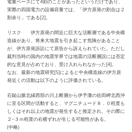
電量ベースにて4割のことがあったというだけであり、
実際の四国電力の設備容量では、「伊方原発の割合は２
割余り」である[2]。
リスク 伊方原発の間近に巨大な活断層である中央構
造線があり、将来大地震を引き起こす危険があること
が、伊方原発訴訟にて原告から訴えられていた。ただし
裁判当時の国内の地震学界では地震の活断層説には否定
的な意見が占めており、受け入れられなかった[4]。
なお、最新の地震研究[5]によると中央構造線の伊方原
発近くの活動は以下のように評価されている。
石鎚山脈北縁西部の川上断層から伊予灘の佐田岬北西沖
に至る区間が活動すると、マグニチュード８．０程度も
しくはそれ以上の地震が発生すると推定され、その際に
２−３ｍ程度の右横ずれが生じる可能性がある。
(中略)