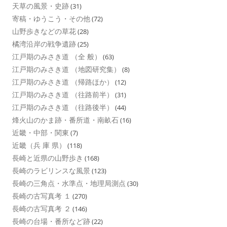
天草の風景・史跡
(31)
寄稿・ゆうこう・その他
(72)
山野歩きなどの草花
(28)
橘湾沿岸の戦争遺跡
(25)
江戸期のみさき道 （全 般）
(63)
江戸期のみさき道 （地図研究集）
(8)
江戸期のみさき道 （帰路ほか）
(12)
江戸期のみさき道 （往路前半）
(31)
江戸期のみさき道 （往路後半）
(44)
烽火山のかま跡・番所道・南畝石
(16)
近畿・中部・関東
(7)
近畿（兵 庫 県）
(118)
長崎と近県の山野歩き
(168)
長崎のラビリンスな風景
(123)
長崎の三角点・水準点・地理局測点
(30)
長崎の古写真考 １
(270)
長崎の古写真考 ２
(146)
長崎の台場・番所など跡
(22)