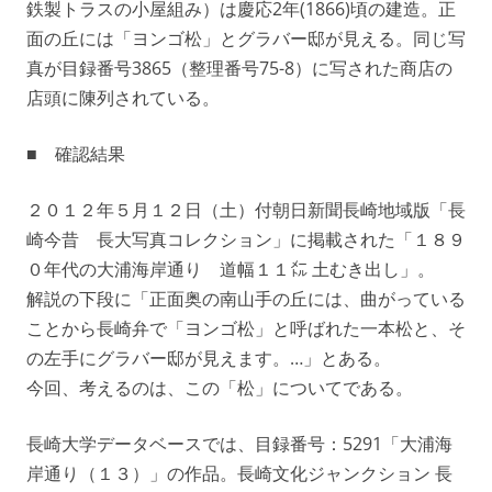
鉄製トラスの小屋組み）は慶応2年(1866)頃の建造。正
面の丘には「ヨンゴ松」とグラバー邸が見える。同じ写
真が目録番号3865（整理番号75-8）に写された商店の
店頭に陳列されている。
■ 確認結果
２０１２年５月１２日（土）付朝日新聞長崎地域版「長
崎今昔 長大写真コレクション」に掲載された「１８９
０年代の大浦海岸通り 道幅１１㍍ 土むき出し」。
解説の下段に「正面奥の南山手の丘には、曲がっている
ことから長崎弁で「ヨンゴ松」と呼ばれた一本松と、そ
の左手にグラバー邸が見えます。…」とある。
今回、考えるのは、この「松」についてである。
長崎大学データベースでは、目録番号：5291「大浦海
岸通り（１３）」の作品。長崎文化ジャンクション 長