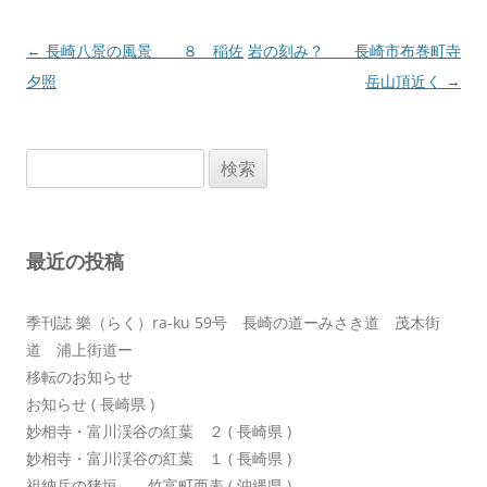
投
←
長崎八景の風景 ８ 稲佐
岩の刻み？ 長崎市布巻町寺
稿
夕照
岳山頂近く
→
ナ
ビ
検
ゲ
索:
ー
シ
最近の投稿
ョ
ン
季刊誌 樂（らく）ra-ku 59号 長崎の道ーみさき道 茂木街
道 浦上街道ー
移転のお知らせ
お知らせ ( 長崎県 )
妙相寺・富川渓谷の紅葉 ２ ( 長崎県 )
妙相寺・富川渓谷の紅葉 １ ( 長崎県 )
祖納岳の猪垣 竹富町西表 ( 沖縄県 )