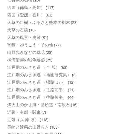
四国（徳島・高知）
(117)
四国（愛媛・香川）
(63)
天草の巨樹・ふるさと熊本の樹木
(23)
天草の石橋
(10)
天草の風景・史跡
(31)
寄稿・ゆうこう・その他
(72)
山野歩きなどの草花
(28)
橘湾沿岸の戦争遺跡
(25)
江戸期のみさき道 （全 般）
(63)
江戸期のみさき道 （地図研究集）
(8)
江戸期のみさき道 （帰路ほか）
(12)
江戸期のみさき道 （往路前半）
(31)
江戸期のみさき道 （往路後半）
(44)
烽火山のかま跡・番所道・南畝石
(16)
近畿・中部・関東
(7)
近畿（兵 庫 県）
(118)
長崎と近県の山野歩き
(168)