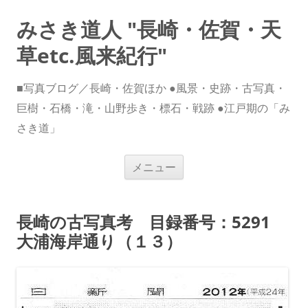
みさき道人 "長崎・佐賀・天
草etc.風来紀行"
■写真ブログ／長崎・佐賀ほか ●風景・史跡・古写真・
巨樹・石橋・滝・山野歩き・標石・戦跡 ●江戸期の「み
さき道」
コ
メニュー
ン
テ
ン
ツ
へ
長崎の古写真考 目録番号：5291
ス
キ
大浦海岸通り（１３）
ッ
プ