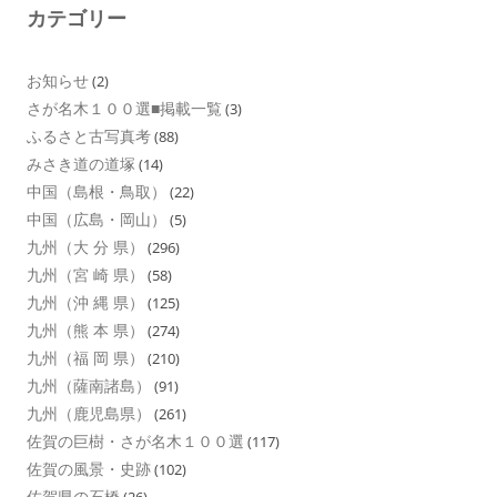
カテゴリー
お知らせ
(2)
さが名木１００選■掲載一覧
(3)
ふるさと古写真考
(88)
みさき道の道塚
(14)
中国（島根・鳥取）
(22)
中国（広島・岡山）
(5)
九州（大 分 県）
(296)
九州（宮 崎 県）
(58)
九州（沖 縄 県）
(125)
九州（熊 本 県）
(274)
九州（福 岡 県）
(210)
九州（薩南諸島）
(91)
九州（鹿児島県）
(261)
佐賀の巨樹・さが名木１００選
(117)
佐賀の風景・史跡
(102)
佐賀県の石橋
(26)