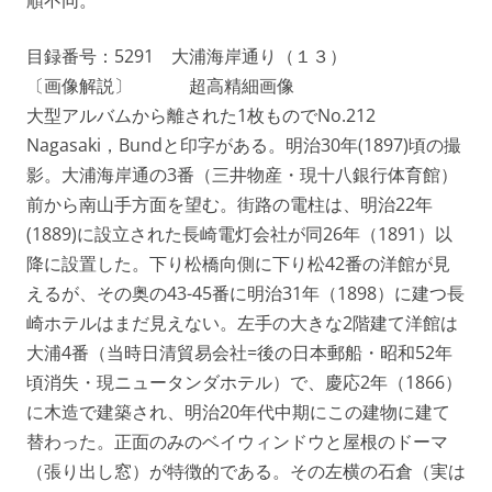
目録番号：5291 大浦海岸通り（１３）
〔画像解説〕 超高精細画像
大型アルバムから離された1枚ものでNo.212
Nagasaki，Bundと印字がある。明治30年(1897)頃の撮
影。大浦海岸通の3番（三井物産・現十八銀行体育館）
前から南山手方面を望む。街路の電柱は、明治22年
(1889)に設立された長崎電灯会社が同26年（1891）以
降に設置した。下り松橋向側に下り松42番の洋館が見
えるが、その奥の43-45番に明治31年（1898）に建つ長
崎ホテルはまだ見えない。左手の大きな2階建て洋館は
大浦4番（当時日清貿易会社=後の日本郵船・昭和52年
頃消失・現ニュータンダホテル）で、慶応2年（1866）
に木造で建築され、明治20年代中期にこの建物に建て
替わった。正面のみのベイウィンドウと屋根のドーマ
（張り出し窓）が特徴的である。その左横の石倉（実は