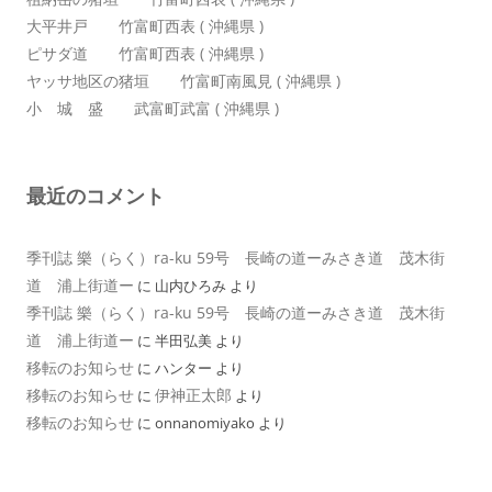
大平井戸 竹富町西表 ( 沖縄県 )
ピサダ道 竹富町西表 ( 沖縄県 )
ヤッサ地区の猪垣 竹富町南風見 ( 沖縄県 )
小 城 盛 武富町武富 ( 沖縄県 )
最近のコメント
季刊誌 樂（らく）ra-ku 59号 長崎の道ーみさき道 茂木街
道 浦上街道ー
に
山内ひろみ
より
季刊誌 樂（らく）ra-ku 59号 長崎の道ーみさき道 茂木街
道 浦上街道ー
に
半田弘美
より
移転のお知らせ
に
ハンター
より
移転のお知らせ
伊神正太郎
に
より
移転のお知らせ
に
onnanomiyako
より