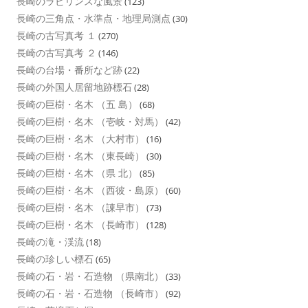
長崎のラビリンスな風景
(123)
長崎の三角点・水準点・地理局測点
(30)
長崎の古写真考 １
(270)
長崎の古写真考 ２
(146)
長崎の台場・番所など跡
(22)
長崎の外国人居留地跡標石
(28)
長崎の巨樹・名木 （五 島）
(68)
長崎の巨樹・名木 （壱岐・対馬）
(42)
長崎の巨樹・名木 （大村市）
(16)
長崎の巨樹・名木 （東長崎）
(30)
長崎の巨樹・名木 （県 北）
(85)
長崎の巨樹・名木 （西彼・島原）
(60)
長崎の巨樹・名木 （諌早市）
(73)
長崎の巨樹・名木 （長崎市）
(128)
長崎の滝・渓流
(18)
長崎の珍しい標石
(65)
長崎の石・岩・石造物 （県南北）
(33)
長崎の石・岩・石造物 （長崎市）
(92)