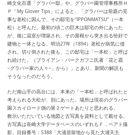
崎文化百選「グラバー邸」や、グラバー園管理事務所Ｈ
Ｐ「My Glover Tips」によると、「グラバーは前庭の見
事な老松に因んで、その邸宅を“IPPONMATSU”（一本
松）と呼んだ。最初の頃この巨木は邸宅の外にあった
が、後に温室が増築され、その屋根から突き出る恰好で
建物と一体となる。明治27年（1894）老松が病気に侵
され、切り倒された後も、この邸宅は「一本松」と呼ば
れ続けた。（ブライアン・バークガフニ氏著「花と霜
−グラバー家の人々−」から）」とあり、新聞の解説も
そうなったのだろう。
ただ南山手の高台には、本来の「一本松」と呼ばれたと
考えられる大松が、別にあった。場所は現在のグラバー
園スカイロード側の第２ゲートあたりと思われる。
教示いただいている地図と古写真を資料として載せる。
古写真は長崎大学データベースのいずれもＦ．ベアト撮
影、目録番号：5388「大浦居留地から見た大浦天主