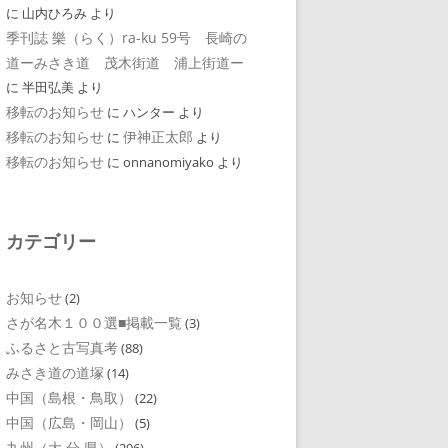
に
山内ひろみ
より
季刊誌 樂（らく）ra-ku 59号 長崎の
道ーみさき道 茂木街道 浦上街道ー
に
半田弘美
より
移転のお知らせ
に
ハンター
より
移転のお知らせ
伊神正太郎
に
より
移転のお知らせ
に
onnanomiyako
より
カテゴリー
お知らせ
(2)
さが名木１００選■掲載一覧
(3)
ふるさと古写真考
(88)
みさき道の道塚
(14)
中国（島根・鳥取）
(22)
中国（広島・岡山）
(5)
九州（大 分 県）