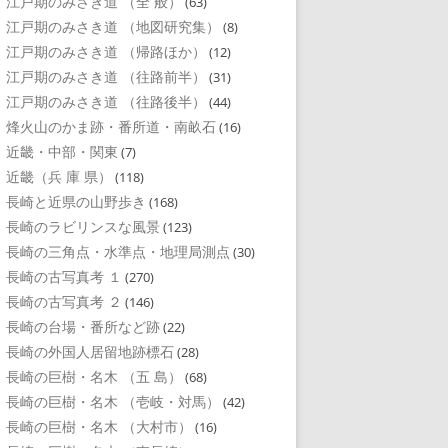
江戸期のみさき道 （全 般）
(63)
江戸期のみさき道 （地図研究集）
(8)
江戸期のみさき道 （帰路ほか）
(12)
江戸期のみさき道 （往路前半）
(31)
江戸期のみさき道 （往路後半）
(44)
烽火山のかま跡・番所道・南畝石
(16)
近畿・中部・関東
(7)
近畿（兵 庫 県）
(118)
長崎と近県の山野歩き
(168)
長崎のラビリンスな風景
(123)
長崎の三角点・水準点・地理局測点
(30)
長崎の古写真考 １
(270)
長崎の古写真考 ２
(146)
長崎の台場・番所など跡
(22)
長崎の外国人居留地跡標石
(28)
長崎の巨樹・名木 （五 島）
(68)
長崎の巨樹・名木 （壱岐・対馬）
(42)
長崎の巨樹・名木 （大村市）
(16)