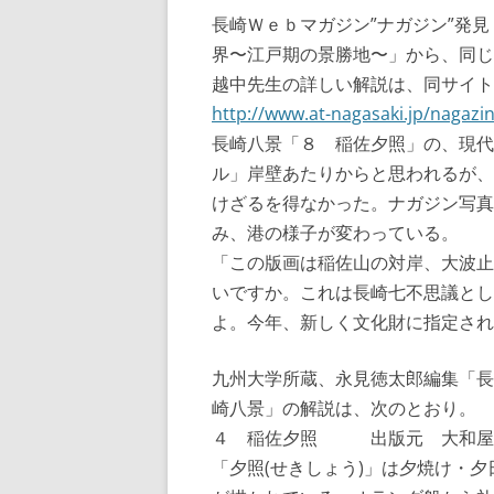
長崎Ｗｅｂマガジン”ナガジン”発
界〜江戸期の景勝地〜」から、同じ
越中先生の詳しい解説は、同サイト
http://www.at-nagasaki.jp/nagaz
長崎八景「８ 稲佐夕照」の、現代
ル」岸壁あたりからと思われるが、
けざるを得なかった。ナガジン写真
み、港の様子が変わっている。
「この版画は稲佐山の対岸、大波止
いですか。これは長崎七不思議とし
よ。今年、新しく文化財に指定され
九州大学所蔵、永見徳太郎編集「長
崎八景」の解説は、次のとおり。
４ 稲佐夕照 出版元 大和屋
「夕照(せきしょう)」は夕焼け・