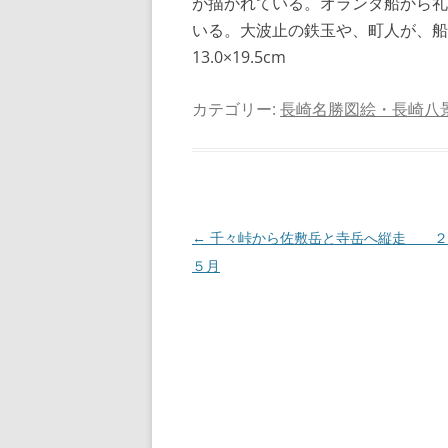
が描かれている。オランダ船から礼
いる。大波止の鉄玉や、町人が
13.0×19.5cm
カテゴリー:
長崎名勝図絵・長崎八
投
←
千々峠から佐敷岳と寺岳へ縦走 ２
稿
５月
ナ
ビ
ゲ
ー
シ
ョ