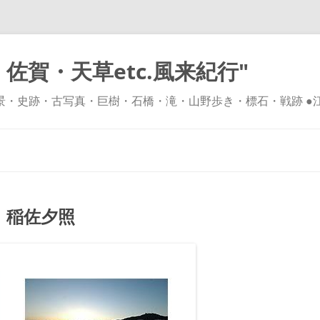
佐賀・天草etc.風来紀行"
風景・史跡・古写真・巨樹・石橋・滝・山野歩き・標石・戦跡 ●
コ
ン
テ
ン
ツ
へ
ス
キ
 稲佐夕照
ッ
プ