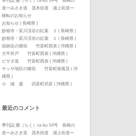
季刊誌 樂（らく）ra-ku 59号 長崎の
道ーみさき道 茂木街道 浦上街道ー
移転のお知らせ
お知らせ ( 長崎県 )
妙相寺・富川渓谷の紅葉 ２ ( 長崎県 )
妙相寺・富川渓谷の紅葉 １ ( 長崎県 )
祖納岳の猪垣 竹富町西表 ( 沖縄県 )
大平井戸 竹富町西表 ( 沖縄県 )
ピサダ道 竹富町西表 ( 沖縄県 )
ヤッサ地区の猪垣 竹富町南風見 ( 沖
縄県 )
小 城 盛 武富町武富 ( 沖縄県 )
最近のコメント
季刊誌 樂（らく）ra-ku 59号 長崎の
道ーみさき道 茂木街道 浦上街道ー