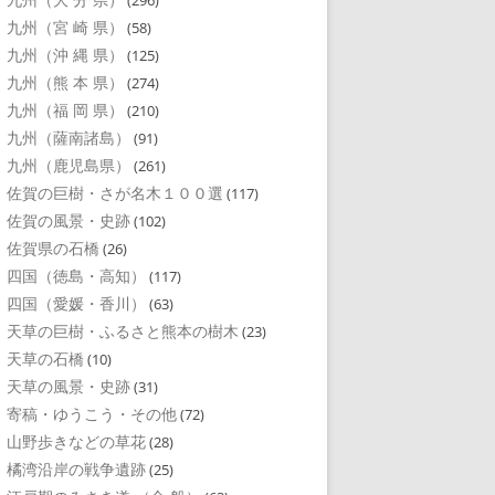
(296)
九州（宮 崎 県）
(58)
九州（沖 縄 県）
(125)
九州（熊 本 県）
(274)
九州（福 岡 県）
(210)
九州（薩南諸島）
(91)
九州（鹿児島県）
(261)
佐賀の巨樹・さが名木１００選
(117)
佐賀の風景・史跡
(102)
佐賀県の石橋
(26)
四国（徳島・高知）
(117)
四国（愛媛・香川）
(63)
天草の巨樹・ふるさと熊本の樹木
(23)
天草の石橋
(10)
天草の風景・史跡
(31)
寄稿・ゆうこう・その他
(72)
山野歩きなどの草花
(28)
橘湾沿岸の戦争遺跡
(25)