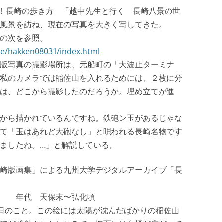
見！長崎の歩き方 「越中先生と行く 長崎八景の世
風景を訪ね、現在の写真を大きく写してきた。
の次を参照。
ine/hakken08031/index.html
版写真の撮影場所は、元船町の「大波止ターミナ
私のカメラでは稲佐山を入れるためには、２枚に分
は、どこから撮影したのだろうか。埋め立てが進
から描かれているんですね。鉄砲ン玉があるじゃな
て「玉はあれど大砲なし」と唄われる長崎名物です
ましたね。…」と解説している。
崎版画集」による九州大学デジタルアーカイブ「長
 年代 天保末〜弘化頃
夕日のこと。この絵には太陽が沈んだばかりの稲佐山