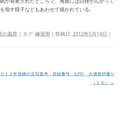
砲が発射されたところで、海面には白煙が広がって
、船を指す様子などもあわせて描かれている。
景の風景
| タグ:
練習用
| 投稿日:
2012年5月14日
|
０１２年
長崎の古写真考 目録番号：5291 大浦海岸通り
（１３）
→