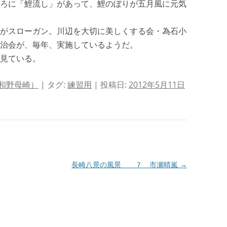
ろに「鯉流し」があって、鯉のぼりが五月風に元気
 ”がスローガン。川辺を大切に美しくする会・為石小
治会が、毎年、実施しているようだ。
見ている。
和野母崎）
| タグ:
練習用
| 投稿日:
2012年5月11日
長崎八景の風景 ７ 市瀬晴嵐
→