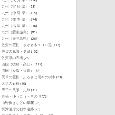
(296)
九州（宮 崎 県）
(58)
九州（沖 縄 県）
(125)
九州（熊 本 県）
(274)
九州（福 岡 県）
(210)
九州（薩南諸島）
(91)
九州（鹿児島県）
(261)
佐賀の巨樹・さが名木１００選
(117)
佐賀の風景・史跡
(102)
佐賀県の石橋
(26)
四国（徳島・高知）
(117)
四国（愛媛・香川）
(63)
天草の巨樹・ふるさと熊本の樹木
(23)
天草の石橋
(10)
天草の風景・史跡
(31)
寄稿・ゆうこう・その他
(72)
山野歩きなどの草花
(28)
橘湾沿岸の戦争遺跡
(25)