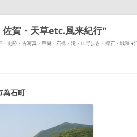
佐賀・天草etc.風来紀行"
風景・史跡・古写真・巨樹・石橋・滝・山野歩き・標石・戦跡 ●
コ
ン
テ
ン
ツ
へ
ス
キ
市為石町
ッ
プ