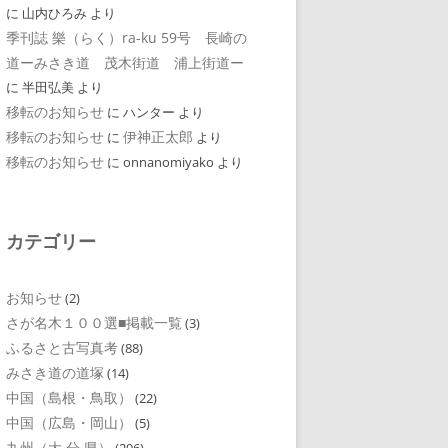
に
山内ひろみ
より
季刊誌 樂（らく）ra-ku 59号 長崎の
道ーみさき道 茂木街道 浦上街道ー
に
半田弘美
より
移転のお知らせ
に
ハンター
より
移転のお知らせ
伊神正太郎
に
より
移転のお知らせ
に
onnanomiyako
より
カテゴリー
お知らせ
(2)
さが名木１００選■掲載一覧
(3)
ふるさと古写真考
(88)
みさき道の道塚
(14)
中国（島根・鳥取）
(22)
中国（広島・岡山）
(5)
九州（大 分 県）