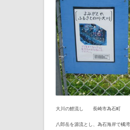
大川の鯉流し 長崎市為石町
八郎岳を源流とし、為石海岸で橘湾