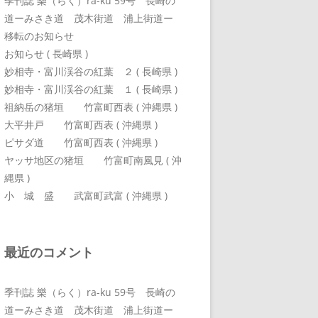
季刊誌 樂（らく）ra-ku 59号 長崎の
道ーみさき道 茂木街道 浦上街道ー
移転のお知らせ
お知らせ ( 長崎県 )
妙相寺・富川渓谷の紅葉 ２ ( 長崎県 )
妙相寺・富川渓谷の紅葉 １ ( 長崎県 )
祖納岳の猪垣 竹富町西表 ( 沖縄県 )
大平井戸 竹富町西表 ( 沖縄県 )
ピサダ道 竹富町西表 ( 沖縄県 )
ヤッサ地区の猪垣 竹富町南風見 ( 沖
縄県 )
小 城 盛 武富町武富 ( 沖縄県 )
最近のコメント
季刊誌 樂（らく）ra-ku 59号 長崎の
道ーみさき道 茂木街道 浦上街道ー