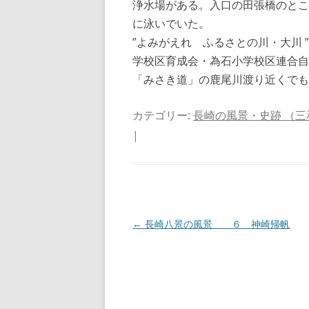
浄水場がある。入口の田張橋のとこ
に泳いでいた。
”よみがえれ ふるさとの川・大川
学校区育成会・為石小学校区連合自
「みさき道」の鹿尾川渡り近くでも
カテゴリー:
長崎の風景・史跡 （三
|
投
←
長崎八景の風景 ６ 神崎帰帆
稿
ナ
ビ
ゲ