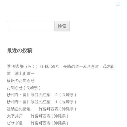
ナ
→
ビ
ゲ
検
ー
索:
シ
ョ
最近の投稿
ン
季刊誌 樂（らく）ra-ku 59号 長崎の道ーみさき道 茂木街
道 浦上街道ー
移転のお知らせ
お知らせ ( 長崎県 )
妙相寺・富川渓谷の紅葉 ２ ( 長崎県 )
妙相寺・富川渓谷の紅葉 １ ( 長崎県 )
祖納岳の猪垣 竹富町西表 ( 沖縄県 )
大平井戸 竹富町西表 ( 沖縄県 )
ピサダ道 竹富町西表 ( 沖縄県 )