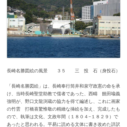
長崎名勝図絵の風景 ３５ 三 投 石（身投石）
「長崎名勝図絵」は、長崎奉行筒井和泉守政憲の命を承
け、当時長崎聖堂助教で儒者であった、西疇 饒田喩義
強明が、野口文龍渕蔵の協力を得て編述し、これに画家
の竹雲 打橋喜驚惟敬の精緻な挿絵を加え、完成したも
ので、執筆は文化、文政年間（１８０４−１８２９）で
あったと思われる。平易に読める文体に書き改めた詳訳