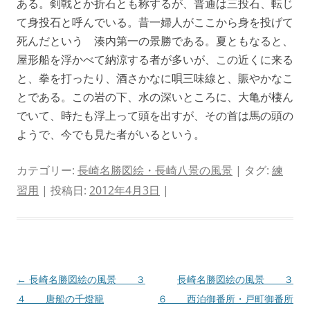
ある。剣戟とか折石とも称するが、普通は三投石、転じ
て身投石と呼んでいる。昔一婦人がここから身を投げて
死んだという 湊内第一の景勝である。夏ともなると、
屋形船を浮かべて納涼する者が多いが、この近くに来る
と、拳を打ったり、酒さかなに唄三味線と、賑やかなこ
とである。この岩の下、水の深いところに、大亀が棲ん
でいて、時たも浮上って頭を出すが、その首は馬の頭の
ようで、今でも見た者がいるという。
カテゴリー:
長崎名勝図絵・長崎八景の風景
| タグ:
練
習用
| 投稿日:
2012年4月3日
|
投
←
長崎名勝図絵の風景 ３
長崎名勝図絵の風景 ３
稿
４ 唐船の千燈籠
６ 西泊御番所・戸町御番所