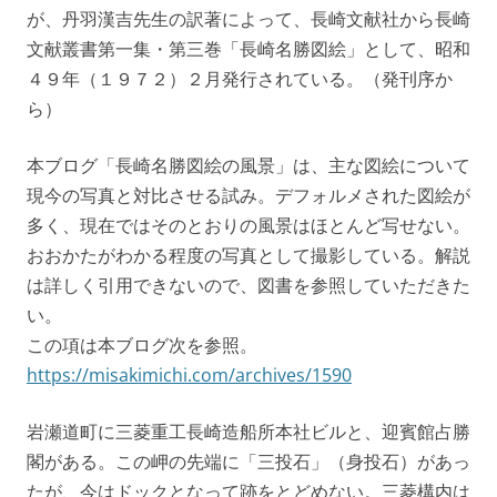
が、丹羽漢吉先生の訳著によって、長崎文献社から長崎
文献叢書第一集・第三巻「長崎名勝図絵」として、昭和
４９年（１９７２）２月発行されている。（発刊序か
ら）
本ブログ「長崎名勝図絵の風景」は、主な図絵について
現今の写真と対比させる試み。デフォルメされた図絵が
多く、現在ではそのとおりの風景はほとんど写せない。
おおかたがわかる程度の写真として撮影している。解説
は詳しく引用できないので、図書を参照していただきた
い。
この項は本ブログ次を参照。
https://misakimichi.com/archives/1590
岩瀬道町に三菱重工長崎造船所本社ビルと、迎賓館占勝
閣がある。この岬の先端に「三投石」（身投石）があっ
たが、今はドックとなって跡をとどめない。三菱構内は