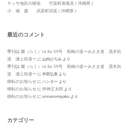
ヤッサ地区の猪垣 竹富町南風見 ( 沖縄県 )
小 城 盛 武富町武富 ( 沖縄県 )
最近のコメント
季刊誌 樂（らく）ra-ku 59号 長崎の道ーみさき道 茂木街
道 浦上街道ー
に
山内ひろみ
より
季刊誌 樂（らく）ra-ku 59号 長崎の道ーみさき道 茂木街
道 浦上街道ー
に
半田弘美
より
移転のお知らせ
に
ハンター
より
移転のお知らせ
伊神正太郎
に
より
移転のお知らせ
に
onnanomiyako
より
カテゴリー