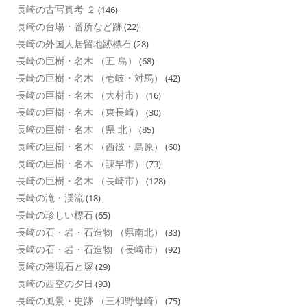
長崎の古写真考 ２
(146)
長崎の台場・番所など跡
(22)
長崎の外国人居留地跡標石
(28)
長崎の巨樹・名木 （五 島）
(68)
長崎の巨樹・名木 （壱岐・対馬）
(42)
長崎の巨樹・名木 （大村市）
(16)
長崎の巨樹・名木 （東長崎）
(30)
長崎の巨樹・名木 （県 北）
(85)
長崎の巨樹・名木 （西彼・島原）
(60)
長崎の巨樹・名木 （諌早市）
(73)
長崎の巨樹・名木 （長崎市）
(128)
長崎の滝・渓流
(18)
長崎の珍しい標石
(65)
長崎の石・岩・石造物 （県南北）
(33)
長崎の石・岩・石造物 （長崎市）
(92)
長崎の藩境石と塚
(29)
長崎の西空の夕日
(93)
長崎の風景・史跡 （三和野母崎）
(75)