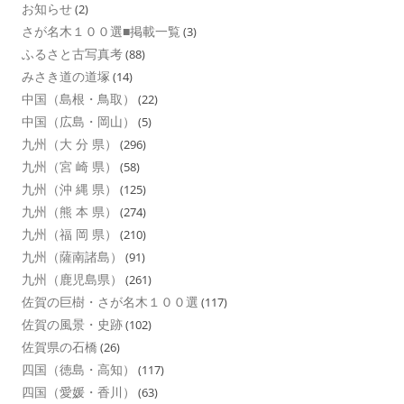
お知らせ
(2)
さが名木１００選■掲載一覧
(3)
ふるさと古写真考
(88)
みさき道の道塚
(14)
中国（島根・鳥取）
(22)
中国（広島・岡山）
(5)
九州（大 分 県）
(296)
九州（宮 崎 県）
(58)
九州（沖 縄 県）
(125)
九州（熊 本 県）
(274)
九州（福 岡 県）
(210)
九州（薩南諸島）
(91)
九州（鹿児島県）
(261)
佐賀の巨樹・さが名木１００選
(117)
佐賀の風景・史跡
(102)
佐賀県の石橋
(26)
四国（徳島・高知）
(117)
四国（愛媛・香川）
(63)