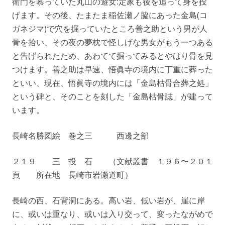
衛門を慕っていた丸山の遊女:定家も後を追って身を投
げます。その後、たまたま稲佐瀬ノ脇にあった金島(コ
ガネジマ)で穴を掘っていたところ善之助という男が人
骨を拾い、その夜の夢枕で怪しげな男女がもう一つある
と告げられたため、あわてて掘ってみるとやはり骨を見
つけます。善之助は早速、悟眞寺の境内に丁重に葬った
といい、現在、悟眞寺の境内には「金島枯骨合葬之処」
という碑と、そのことを刻した「金島枯骨誌」が建って
います。
長崎名勝図絵 巻之三 西邊之部
２１９ 三 投 石 （文献叢書 １９６〜２０１
頁 所在地 長崎市岩瀬道町）
長崎の西、石背洞にある。高い岩、低い岩が、崖に岸
に、或いは重なり、或いは入り交って、変ったながめで