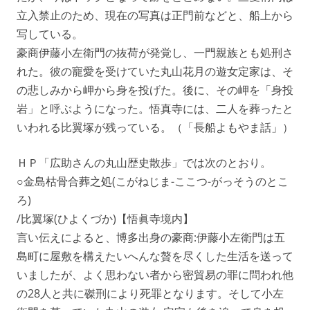
立入禁止のため、現在の写真は正門前などと、船上から
写している。
豪商伊藤小左衛門の抜荷が発覚し、一門親族とも処刑さ
れた。彼の寵愛を受けていた丸山花月の遊女定家は、そ
の悲しみから岬から身を投げた。後に、その岬を「身投
岩」と呼ぶようになった。悟真寺には、二人を葬ったと
いわれる比翼塚が残っている。（「長船よもやま話」）
ＨＰ「広助さんの丸山歴史散歩」では次のとおり。
○金島枯骨合葬之処(こがねじま-ここつ-がっそうのとこ
ろ)
/比翼塚(ひよくづか)【悟眞寺境内】
言い伝えによると、博多出身の豪商:伊藤小左衛門は五
島町に屋敷を構えたいへんな贅を尽くした生活を送って
いましたが、よく思わない者から密貿易の罪に問われ他
の28人と共に磔刑により死罪となります。そして小左