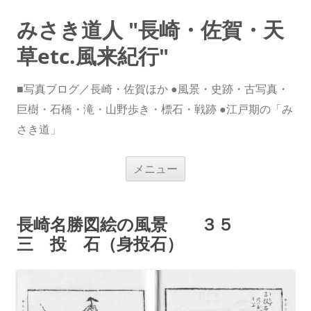
みさき道人 "長崎・佐賀・天
草etc.風来紀行"
■写真ブログ／長崎・佐賀ほか ●風景・史跡・古写真・
巨樹・石橋・滝・山野歩き・標石・戦跡 ●江戸期の「み
さき道」
コ
メニュー
ン
テ
ン
ツ
へ
長崎名勝図絵の風景 ３５
ス
キ
三 投 石（身投石）
ッ
プ