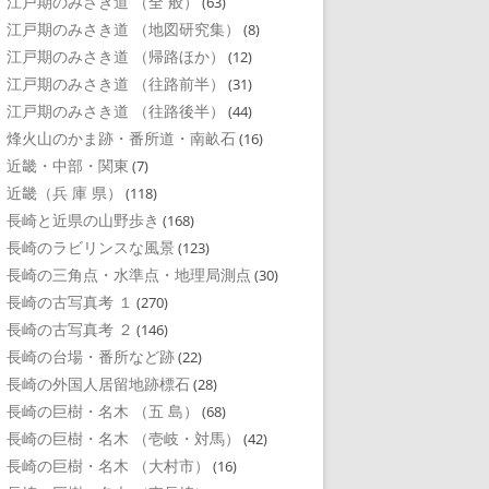
江戸期のみさき道 （全 般）
(63)
江戸期のみさき道 （地図研究集）
(8)
江戸期のみさき道 （帰路ほか）
(12)
江戸期のみさき道 （往路前半）
(31)
江戸期のみさき道 （往路後半）
(44)
烽火山のかま跡・番所道・南畝石
(16)
近畿・中部・関東
(7)
近畿（兵 庫 県）
(118)
長崎と近県の山野歩き
(168)
長崎のラビリンスな風景
(123)
長崎の三角点・水準点・地理局測点
(30)
長崎の古写真考 １
(270)
長崎の古写真考 ２
(146)
長崎の台場・番所など跡
(22)
長崎の外国人居留地跡標石
(28)
長崎の巨樹・名木 （五 島）
(68)
長崎の巨樹・名木 （壱岐・対馬）
(42)
長崎の巨樹・名木 （大村市）
(16)