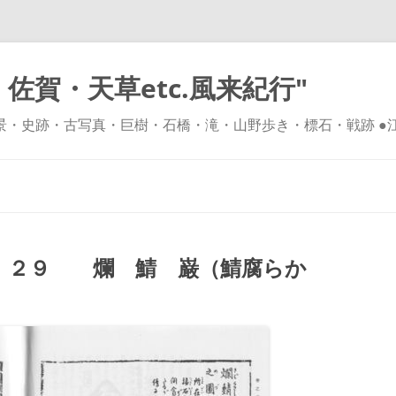
佐賀・天草etc.風来紀行"
風景・史跡・古写真・巨樹・石橋・滝・山野歩き・標石・戦跡 ●
コ
ン
テ
ン
ツ
へ
ス
キ
 ２９ 爛 鯖 巌（鯖腐らか
ッ
プ