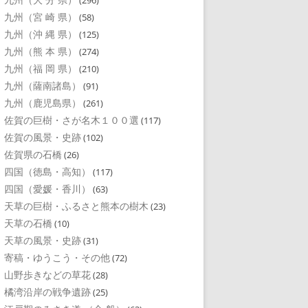
(296)
九州（宮 崎 県）
(58)
九州（沖 縄 県）
(125)
九州（熊 本 県）
(274)
九州（福 岡 県）
(210)
九州（薩南諸島）
(91)
九州（鹿児島県）
(261)
佐賀の巨樹・さが名木１００選
(117)
佐賀の風景・史跡
(102)
佐賀県の石橋
(26)
四国（徳島・高知）
(117)
四国（愛媛・香川）
(63)
天草の巨樹・ふるさと熊本の樹木
(23)
天草の石橋
(10)
天草の風景・史跡
(31)
寄稿・ゆうこう・その他
(72)
山野歩きなどの草花
(28)
橘湾沿岸の戦争遺跡
(25)