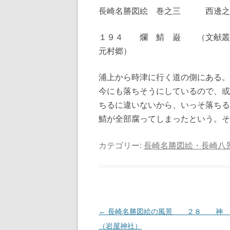
長崎名勝図絵 巻之三 西邊之
１９４ 爛 鯖 巌 （文献叢
元村郷）
浦上から時津に行く道の側にある。
今にも落ちそうにしているので、或
ちるに違いないから、いっそ落ちる
鯖が全部腐ってしまったという。そ
カテゴリー:
長崎名勝図絵・長崎八
投
←
長崎名勝図絵の風景 ２８ 神 
稿
（岩屋神社）