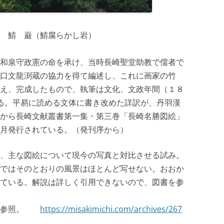
 鯖 巌（鯖腐らかし岩）
和泉守政憲の命を承け、当時長崎聖堂助教で儒者で
口文龍渕蔵の協力を得て編述し、これに画家の竹
え、完成したもので、執筆は文化、文政年間（１８
る。平易に読める文体に書き改めた詳訳が、丹羽漢
から長崎文献叢書第一集・第三巻「長崎名勝図絵」
月発行されている。（発刊序から）
、主な図絵について現今の写真と対比させる試み。
ではそのとおりの風景はほとんど写せない。おおか
ている。解説は詳しく引用できないので、図書を参
次を参照。
https://misakimichi.com/archives/267