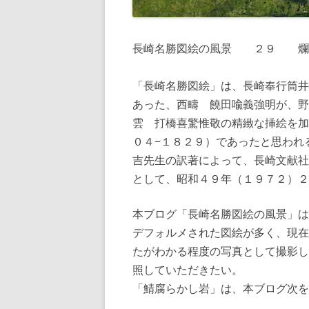
長崎名勝図絵の風景 ２９ 爛
「長崎名勝図絵」は、長崎奉行筒井
あった、西疇 饒田喩義強明が、野
雲 打橋喜驚惟敬の精緻な挿絵を加
０４−１８２９）であったと思われ
吉先生の訳著によって、長崎文献社
として、昭和４９年（１９７２）２
本ブログ「長崎名勝図絵の風景」は
デフォルメされた図絵が多く、現在
たがわかる程度の写真として撮影し
照していただきたい。
「鯖腐らかし岩」は、本ブログ