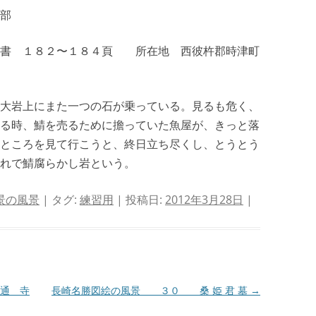
部
書 １８２〜１８４頁 所在地 西彼杵郡時津町
大岩上にまた一つの石が乗っている。見るも危く、
る時、鯖を売るために擔っていた魚屋が、きっと落
ところを見て行こうと、終日立ち尽くし、とうとう
れで鯖腐らかし岩という。
景の風景
| タグ:
練習用
| 投稿日:
2012年3月28日
|
通 寺
長崎名勝図絵の風景 ３０ 桑 姫 君 墓
→