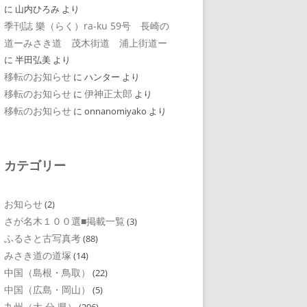
に
山内ひろみ
より
季刊誌 樂（らく）ra-ku 59号 長崎の
道ーみさき道 茂木街道 浦上街道ー
に
半田弘美
より
移転のお知らせ
に
ハンター
より
移転のお知らせ
伊神正太郎
に
より
移転のお知らせ
に
onnanomiyako
より
カテゴリー
お知らせ
(2)
さが名木１００選■掲載一覧
(3)
ふるさと古写真考
(88)
みさき道の道塚
(14)
中国（島根・鳥取）
(22)
中国（広島・岡山）
(5)
九州（大 分 県）