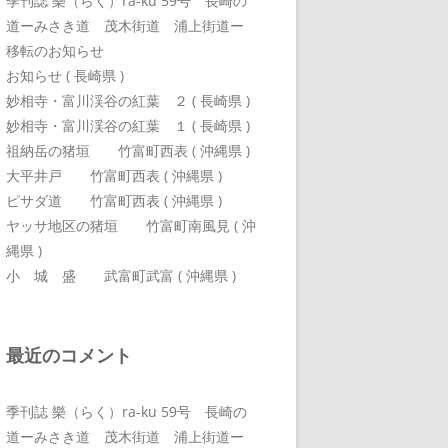
季刊誌 樂（らく）ra-ku 59号 長崎の
道ーみさき道 茂木街道 浦上街道ー
移転のお知らせ
お知らせ ( 長崎県 )
妙相寺・富川渓谷の紅葉 ２ ( 長崎県 )
妙相寺・富川渓谷の紅葉 １ ( 長崎県 )
祖納岳の猪垣 竹富町西表 ( 沖縄県 )
大平井戸 竹富町西表 ( 沖縄県 )
ピサダ道 竹富町西表 ( 沖縄県 )
ヤッサ地区の猪垣 竹富町南風見 ( 沖
縄県 )
小 城 盛 武富町武富 ( 沖縄県 )
最近のコメント
季刊誌 樂（らく）ra-ku 59号 長崎の
道ーみさき道 茂木街道 浦上街道ー