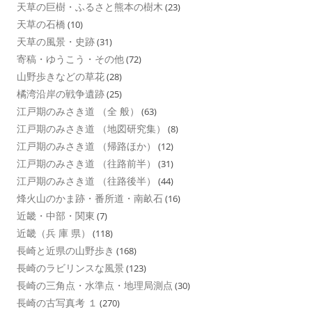
天草の巨樹・ふるさと熊本の樹木
(23)
天草の石橋
(10)
天草の風景・史跡
(31)
寄稿・ゆうこう・その他
(72)
山野歩きなどの草花
(28)
橘湾沿岸の戦争遺跡
(25)
江戸期のみさき道 （全 般）
(63)
江戸期のみさき道 （地図研究集）
(8)
江戸期のみさき道 （帰路ほか）
(12)
江戸期のみさき道 （往路前半）
(31)
江戸期のみさき道 （往路後半）
(44)
烽火山のかま跡・番所道・南畝石
(16)
近畿・中部・関東
(7)
近畿（兵 庫 県）
(118)
長崎と近県の山野歩き
(168)
長崎のラビリンスな風景
(123)
長崎の三角点・水準点・地理局測点
(30)
長崎の古写真考 １
(270)