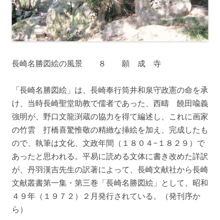
長崎名勝図絵の風景 ８ 願 成 寺
「長崎名勝図絵」は、長崎奉行筒井和泉守政憲の命を承
け、当時長崎聖堂助教で儒者であった、西疇 饒田喩義
強明が、野口文龍渕蔵の協力を得て編述し、これに画家
の竹雲 打橋喜驚惟敬の精緻な挿絵を加え、完成したも
ので、執筆は文化、文政年間（１８０４−１８２９）で
あったと思われる。平易に読める文体に書き改めた詳訳
が、丹羽漢吉先生の訳著によって、長崎文献社から長崎
文献叢書第一集・第三巻「長崎名勝図絵」として、昭和
４９年（１９７２）２月発行されている。（発刊序か
ら）