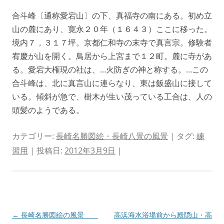
合斗峰〔通称愛宕山〕の下、真福寺の南にある。初め立
山の麓にあり、寛永２０年（１６４３）ここに移った。
境内７，３１７坪。京都仁和寺の末寺で真言宗。修験者
宥慶が山を開く。鳥居から上宮まで１２町。麓に寺があ
る。愛宕大権現の社は、…火防ぎの神と称する。…この
合斗峰は、北に真言山に連らなり、東は飯盛山に接して
いる。傾斜が急で、樹木が生い茂っている工合は、人の
頭髪のようである。
カテゴリー:
長崎名勝図絵・長崎八景の風景
| タグ:
練
習用
| 投稿日:
2012年3月9日
|
投
←
長崎名勝図絵の風景
高浜海水浴場前から殿隠山・高