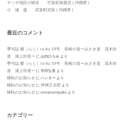
ヤッサ地区の猪垣 竹富町南風見 ( 沖縄県 )
小 城 盛 武富町武富 ( 沖縄県 )
最近のコメント
季刊誌 樂（らく）ra-ku 59号 長崎の道ーみさき道 茂木街
道 浦上街道ー
に
山内ひろみ
より
季刊誌 樂（らく）ra-ku 59号 長崎の道ーみさき道 茂木街
道 浦上街道ー
に
半田弘美
より
移転のお知らせ
に
ハンター
より
移転のお知らせ
伊神正太郎
に
より
移転のお知らせ
に
onnanomiyako
より
カテゴリー