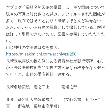
本ブログ「長崎名勝図絵の風景」は、主な図絵について
現今の写真と対比させる試み。デフォルメされた図絵が
多く、現在ではそのとおりの風景はほとんど写せない。
おおかたがわかる程度の写真として撮影している。解説
は詳しく引用できないので、図書を参照していただきた
い。
山頂神社の文筆峰は次を参照。
https://misakimichi.com/archives/256
長崎玉成高校の後ろ側にある愛宕神社が願成寺跡。右手
から長崎医療技術専門学校の方へ急な石段をかなり登っ
て行くと、山頂の愛宕神社へ達する。
長崎名勝図絵 巻之二上 南邊之部
９８ 愛宕山大光院願成寺 （文献叢書 ６７〜７１
頁 所在地 長崎市高平町）