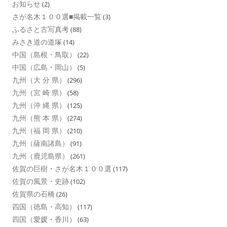
お知らせ
(2)
さが名木１００選■掲載一覧
(3)
ふるさと古写真考
(88)
みさき道の道塚
(14)
中国（島根・鳥取）
(22)
中国（広島・岡山）
(5)
九州（大 分 県）
(296)
九州（宮 崎 県）
(58)
九州（沖 縄 県）
(125)
九州（熊 本 県）
(274)
九州（福 岡 県）
(210)
九州（薩南諸島）
(91)
九州（鹿児島県）
(261)
佐賀の巨樹・さが名木１００選
(117)
佐賀の風景・史跡
(102)
佐賀県の石橋
(26)
四国（徳島・高知）
(117)
四国（愛媛・香川）
(63)