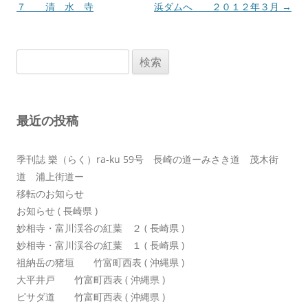
稿
７ 清 水 寺
浜ダムへ ２０１２年３月
→
ナ
ビ
検
ゲ
索:
ー
シ
最近の投稿
ョ
ン
季刊誌 樂（らく）ra-ku 59号 長崎の道ーみさき道 茂木街
道 浦上街道ー
移転のお知らせ
お知らせ ( 長崎県 )
妙相寺・富川渓谷の紅葉 ２ ( 長崎県 )
妙相寺・富川渓谷の紅葉 １ ( 長崎県 )
祖納岳の猪垣 竹富町西表 ( 沖縄県 )
大平井戸 竹富町西表 ( 沖縄県 )
ピサダ道 竹富町西表 ( 沖縄県 )