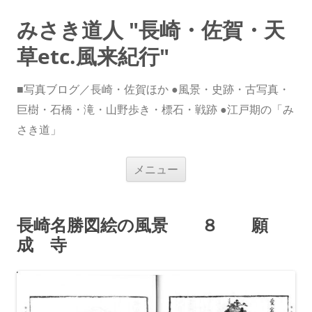
みさき道人 "長崎・佐賀・天
草etc.風来紀行"
■写真ブログ／長崎・佐賀ほか ●風景・史跡・古写真・
巨樹・石橋・滝・山野歩き・標石・戦跡 ●江戸期の「み
さき道」
コ
メニュー
ン
テ
ン
ツ
へ
長崎名勝図絵の風景 ８ 願
ス
キ
成 寺
ッ
プ