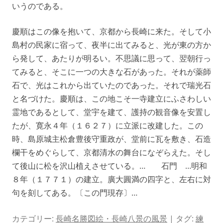
いうのである。
慶順はこの像を抱いて、京都から長崎に来た。そして小
島村の民家に宿って、夜半に出てみると、光が東の方か
ら発して、あたりが明るい。不思議に思って、翌朝行っ
てみると、そこに一つの大きな石があった。それが薬師
石で、光はこれから出ていたのであった。それで瑞光石
と名づけた。慶順は、この地こそ一寺建立にふさわしい
霊地であるとして、堂宇を建て、護持の観音像を安置し
たが、寛永４年（１６２７）に立派に改建した。この
時、島原城主松倉豊後守重政が、堂前に瓦を敷き、石造
欄干をめぐらして、京都清水の舞台になぞらえた。そし
て後山に松を沢山植えさせている。… 石門 …明和
８年（１７７１）の建立。廣大圓満の四字と、左右に対
句を刻してある。〔この門現存〕…
カテゴリー:
長崎名勝図絵・長崎八景の風景
| タグ:
練