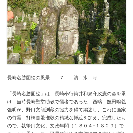
長崎名勝図絵の風景 ７ 清 水 寺
「長崎名勝図絵」は、長崎奉行筒井和泉守政憲の命を承
け、当時長崎聖堂助教で儒者であった、西疇 饒田喩義
強明が、野口文龍渕蔵の協力を得て編述し、これに画家
の竹雲 打橋喜驚惟敬の精緻な挿絵を加え、完成したも
ので、執筆は文化、文政年間（１８０４−１８２９）で