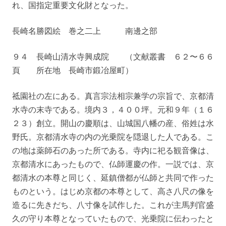
れ、国指定重要文化財となった。
長崎名勝図絵 巻之二上 南邊之部
９４ 長崎山清水寺興成院 （文献叢書 ６２〜６６
頁 所在地 長崎市鍛冶屋町）
祗園社の左にある。真言宗法相宗兼学の宗旨で、京都清
水寺の末寺である。境内３，４００坪。元和９年（１６
２３）創立。開山の慶順は、山城国八幡の産、俗姓は水
野氏。京都清水寺の内の光乗院を隠退した人である。こ
の地は薬師石のあった所である。寺内に祀る観音像は、
京都清水にあったもので、仏師運慶の作。一説では、京
都清水の本尊と同じく、延鎮僧都が仏師と共同で作った
ものという。はじめ京都の本尊として、高さ八尺の像を
造るに先きだち、八寸像を試作した。これが主馬判官盛
久の守り本尊となっていたもので、光乗院に伝わったと