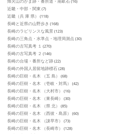
烽火山のかま跡・番所道・南畝石
(16)
近畿・中部・関東
(7)
近畿（兵 庫 県）
(118)
長崎と近県の山野歩き
(168)
長崎のラビリンスな風景
(123)
長崎の三角点・水準点・地理局測点
(30)
長崎の古写真考 １
(270)
長崎の古写真考 ２
(146)
長崎の台場・番所など跡
(22)
長崎の外国人居留地跡標石
(28)
長崎の巨樹・名木 （五 島）
(68)
長崎の巨樹・名木 （壱岐・対馬）
(42)
長崎の巨樹・名木 （大村市）
(16)
長崎の巨樹・名木 （東長崎）
(30)
長崎の巨樹・名木 （県 北）
(85)
長崎の巨樹・名木 （西彼・島原）
(60)
長崎の巨樹・名木 （諌早市）
(73)
長崎の巨樹・名木 （長崎市）
(128)