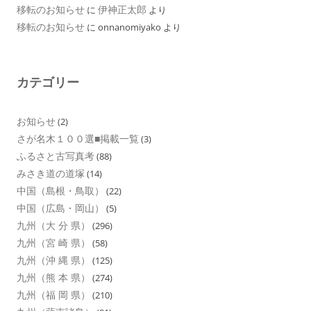
移転のお知らせ
伊神正太郎
に
より
移転のお知らせ
に
onnanomiyako
より
カテゴリー
お知らせ
(2)
さが名木１００選■掲載一覧
(3)
ふるさと古写真考
(88)
みさき道の道塚
(14)
中国（島根・鳥取）
(22)
中国（広島・岡山）
(5)
九州（大 分 県）
(296)
九州（宮 崎 県）
(58)
九州（沖 縄 県）
(125)
九州（熊 本 県）
(274)
九州（福 岡 県）
(210)