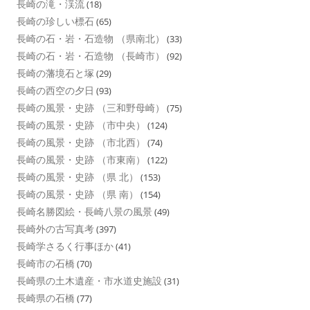
長崎の滝・渓流
(18)
長崎の珍しい標石
(65)
長崎の石・岩・石造物 （県南北）
(33)
長崎の石・岩・石造物 （長崎市）
(92)
長崎の藩境石と塚
(29)
長崎の西空の夕日
(93)
長崎の風景・史跡 （三和野母崎）
(75)
長崎の風景・史跡 （市中央）
(124)
長崎の風景・史跡 （市北西）
(74)
長崎の風景・史跡 （市東南）
(122)
長崎の風景・史跡 （県 北）
(153)
長崎の風景・史跡 （県 南）
(154)
長崎名勝図絵・長崎八景の風景
(49)
長崎外の古写真考
(397)
長崎学さるく行事ほか
(41)
長崎市の石橋
(70)
長崎県の土木遺産・市水道史施設
(31)
長崎県の石橋
(77)