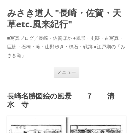
みさき道人 "長崎・佐賀・天
草etc.風来紀行"
■写真ブログ／長崎・佐賀ほか ●風景・史跡・古写真・
巨樹・石橋・滝・山野歩き・標石・戦跡 ●江戸期の「み
さき道」
コ
メニュー
ン
テ
ン
ツ
へ
長崎名勝図絵の風景 ７ 清
ス
キ
水 寺
ッ
プ