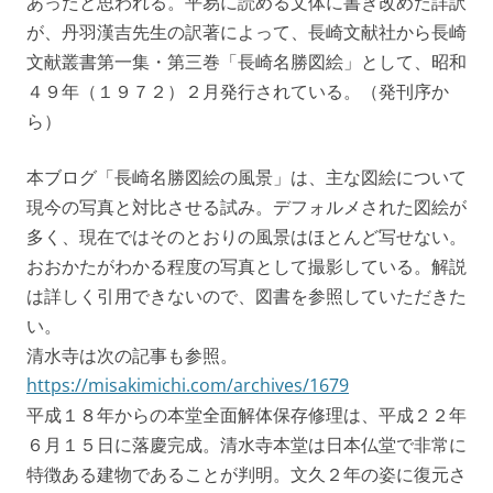
あったと思われる。平易に読める文体に書き改めた詳訳
が、丹羽漢吉先生の訳著によって、長崎文献社から長崎
文献叢書第一集・第三巻「長崎名勝図絵」として、昭和
４９年（１９７２）２月発行されている。（発刊序か
ら）
本ブログ「長崎名勝図絵の風景」は、主な図絵について
現今の写真と対比させる試み。デフォルメされた図絵が
多く、現在ではそのとおりの風景はほとんど写せない。
おおかたがわかる程度の写真として撮影している。解説
は詳しく引用できないので、図書を参照していただきた
い。
清水寺は次の記事も参照。
https://misakimichi.com/archives/1679
平成１８年からの本堂全面解体保存修理は、平成２２年
６月１５日に落慶完成。清水寺本堂は日本仏堂で非常に
特徴ある建物であることが判明。文久２年の姿に復元さ