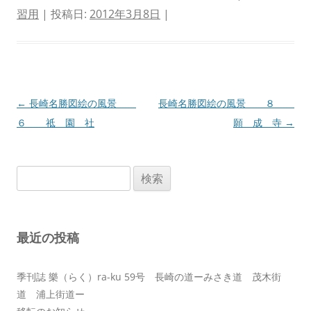
習用
| 投稿日:
2012年3月8日
|
投
←
長崎名勝図絵の風景
長崎名勝図絵の風景 ８
稿
６ 祗 園 社
願 成 寺
→
ナ
ビ
検
ゲ
索:
ー
シ
最近の投稿
ョ
ン
季刊誌 樂（らく）ra-ku 59号 長崎の道ーみさき道 茂木街
道 浦上街道ー