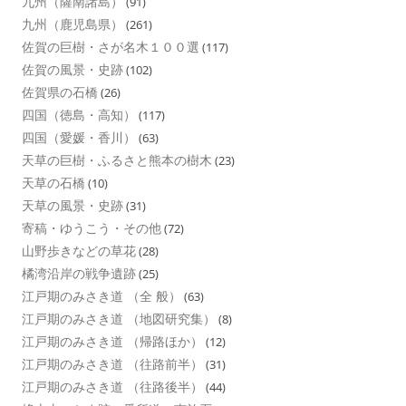
九州（薩南諸島）
(91)
九州（鹿児島県）
(261)
佐賀の巨樹・さが名木１００選
(117)
佐賀の風景・史跡
(102)
佐賀県の石橋
(26)
四国（徳島・高知）
(117)
四国（愛媛・香川）
(63)
天草の巨樹・ふるさと熊本の樹木
(23)
天草の石橋
(10)
天草の風景・史跡
(31)
寄稿・ゆうこう・その他
(72)
山野歩きなどの草花
(28)
橘湾沿岸の戦争遺跡
(25)
江戸期のみさき道 （全 般）
(63)
江戸期のみさき道 （地図研究集）
(8)
江戸期のみさき道 （帰路ほか）
(12)
江戸期のみさき道 （往路前半）
(31)
江戸期のみさき道 （往路後半）
(44)