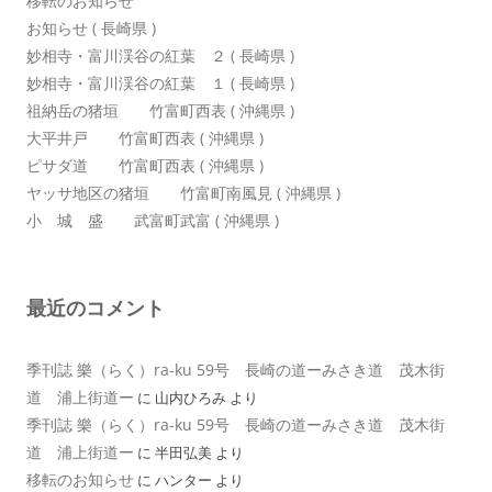
移転のお知らせ
お知らせ ( 長崎県 )
妙相寺・富川渓谷の紅葉 ２ ( 長崎県 )
妙相寺・富川渓谷の紅葉 １ ( 長崎県 )
祖納岳の猪垣 竹富町西表 ( 沖縄県 )
大平井戸 竹富町西表 ( 沖縄県 )
ピサダ道 竹富町西表 ( 沖縄県 )
ヤッサ地区の猪垣 竹富町南風見 ( 沖縄県 )
小 城 盛 武富町武富 ( 沖縄県 )
最近のコメント
季刊誌 樂（らく）ra-ku 59号 長崎の道ーみさき道 茂木街
道 浦上街道ー
に
山内ひろみ
より
季刊誌 樂（らく）ra-ku 59号 長崎の道ーみさき道 茂木街
道 浦上街道ー
に
半田弘美
より
移転のお知らせ
に
ハンター
より