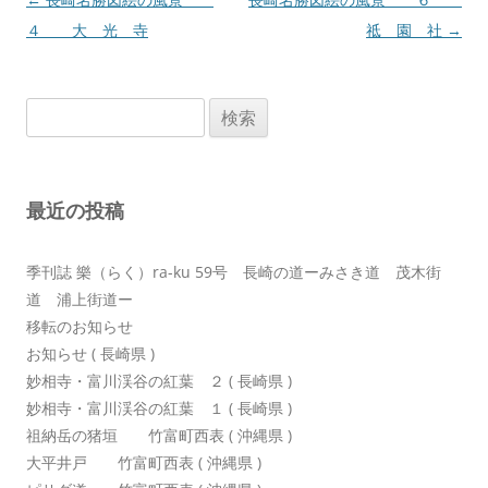
稿
４ 大 光 寺
祗 園 社
→
ナ
ビ
検
ゲ
索:
ー
シ
最近の投稿
ョ
ン
季刊誌 樂（らく）ra-ku 59号 長崎の道ーみさき道 茂木街
道 浦上街道ー
移転のお知らせ
お知らせ ( 長崎県 )
妙相寺・富川渓谷の紅葉 ２ ( 長崎県 )
妙相寺・富川渓谷の紅葉 １ ( 長崎県 )
祖納岳の猪垣 竹富町西表 ( 沖縄県 )
大平井戸 竹富町西表 ( 沖縄県 )