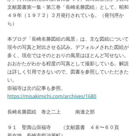
文献叢書第一集・第三巻「長崎名勝図絵」として、昭和
４９年（１９７２）２月発行されている。（発刊序か
ら）
本ブログ「長崎名勝図絵の風景」は、主な図絵について
現今の写真と対比させる試み。デフォルメされた図絵が
多く、現在ではそのとおりの風景はほとんど写せない。
おおかたがわかる程度の写真として撮影している。解説
は詳しく引用できないので、図書を参照していただきた
い。
崇福寺は次の記事も参照。
https://misakimichi.com/archives/1680
長崎名勝図絵 巻之二上 南邊之部
９１ 聖壽山崇福寺 （文献叢書 ４８〜６０頁
所在地 長崎市鍛冶屋町）