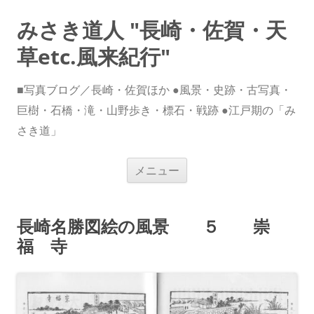
みさき道人 "長崎・佐賀・天
草etc.風来紀行"
■写真ブログ／長崎・佐賀ほか ●風景・史跡・古写真・
巨樹・石橋・滝・山野歩き・標石・戦跡 ●江戸期の「み
さき道」
コ
メニュー
ン
テ
ン
ツ
へ
長崎名勝図絵の風景 ５ 崇
ス
キ
福 寺
ッ
プ