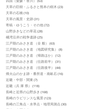
四国（愛媛・香川）
(63)
天草の巨樹・ふるさと熊本の樹木
(23)
天草の石橋
(10)
天草の風景・史跡
(31)
寄稿・ゆうこう・その他
(72)
山野歩きなどの草花
(28)
橘湾沿岸の戦争遺跡
(25)
江戸期のみさき道 （全 般）
(63)
江戸期のみさき道 （地図研究集）
(8)
江戸期のみさき道 （帰路ほか）
(12)
江戸期のみさき道 （往路前半）
(31)
江戸期のみさき道 （往路後半）
(44)
烽火山のかま跡・番所道・南畝石
(16)
近畿・中部・関東
(7)
近畿（兵 庫 県）
(118)
長崎と近県の山野歩き
(168)
長崎のラビリンスな風景
(123)
長崎の三角点・水準点・地理局測点
(30)