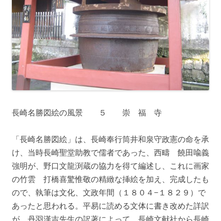
長崎名勝図絵の風景 ５ 崇 福 寺
「長崎名勝図絵」は、長崎奉行筒井和泉守政憲の命を承
け、当時長崎聖堂助教で儒者であった、西疇 饒田喩義
強明が、野口文龍渕蔵の協力を得て編述し、これに画家
の竹雲 打橋喜驚惟敬の精緻な挿絵を加え、完成したも
ので、執筆は文化、文政年間（１８０４−１８２９）で
あったと思われる。平易に読める文体に書き改めた詳訳
が、丹羽漢吉先生の訳著によって、長崎文献社から長崎