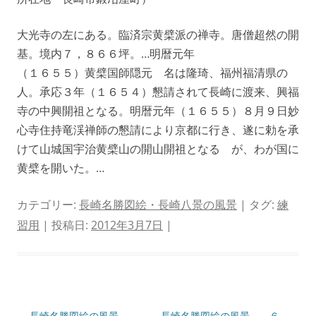
大光寺の左にある。臨済宗黄檗派の禅寺。唐僧超然の開
基。境内７，８６６坪。…明暦元年
（１６５５）黄檗国師隠元 名は隆琦、福州福清県の
人。承応３年（１６５４）懇請されて長崎に渡来、興福
寺の中興開祖となる。明暦元年（１６５５）８月９日妙
心寺住持竜渓禅師の懇請により京都に行き、遂に勅を承
けて山城国宇治黄檗山の開山開祖となる が、わが国に
黄檗を開いた。…
カテゴリー:
長崎名勝図絵・長崎八景の風景
| タグ:
練
習用
| 投稿日:
2012年3月7日
|
投
←
長崎名勝図絵の風景
長崎名勝図絵の風景 ６