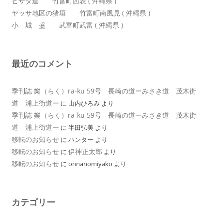
ピサダ道 竹富町西表 ( 沖縄県 )
ヤッサ地区の猪垣 竹富町南風見 ( 沖縄県 )
小 城 盛 武富町武富 ( 沖縄県 )
最近のコメント
季刊誌 樂（らく）ra-ku 59号 長崎の道ーみさき道 茂木街
道 浦上街道ー
に
山内ひろみ
より
季刊誌 樂（らく）ra-ku 59号 長崎の道ーみさき道 茂木街
道 浦上街道ー
に
半田弘美
より
移転のお知らせ
に
ハンター
より
移転のお知らせ
伊神正太郎
に
より
移転のお知らせ
に
onnanomiyako
より
カテゴリー