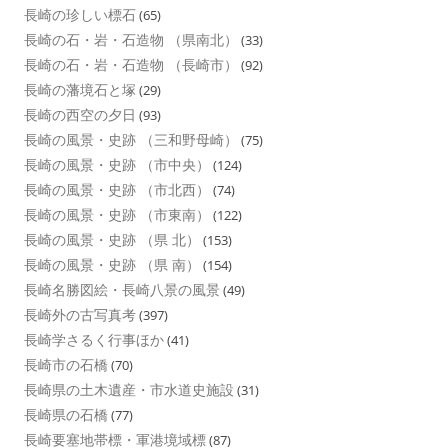
長崎の珍しい標石
(65)
長崎の石・岩・石造物 （県南北）
(33)
長崎の石・岩・石造物 （長崎市）
(92)
長崎の藩境石と塚
(29)
長崎の西空の夕日
(93)
長崎の風景・史跡 （三和野母崎）
(75)
長崎の風景・史跡 （市中央）
(124)
長崎の風景・史跡 （市北西）
(74)
長崎の風景・史跡 （市東南）
(122)
長崎の風景・史跡 （県 北）
(153)
長崎の風景・史跡 （県 南）
(154)
長崎名勝図絵・長崎八景の風景
(49)
長崎外の古写真考
(397)
長崎学さるく行事ほか
(41)
長崎市の石橋
(70)
長崎県の土木遺産・市水道史施設
(31)
長崎県の石橋
(77)
長崎要塞地帯標・軍港境域標
(87)