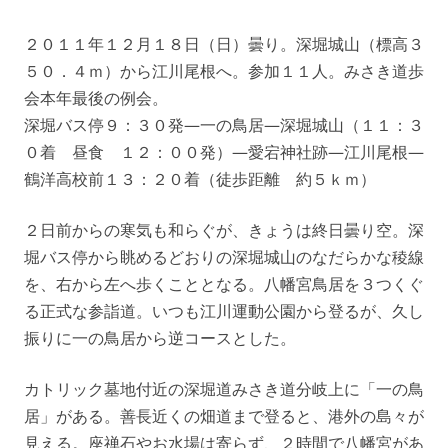
２０１１年１２月１８日（日）曇り。深堀城山（標高３
５０．４ｍ）から江川尾根へ。参加１１人。みさき道歩
会本年最後の例会。
深堀バス停９：３０発—一の鳥居—深堀城山（１１：３
０着 昼食 １２：００発）—愛宕神社跡—江川尾根—
鶴洋高校前１３：２０着（徒歩距離 約５ｋｍ）
２日前からの寒気も和らぐが、きょうは終日曇り空。深
堀バス停から眺めるどおりの深堀城山のなだらかな稜線
を、右から左へ歩くこととなる。八幡宮鳥居を３つくぐ
る正式な参詣道。いつも江川運動公園から登るが、久し
振りに一の鳥居から逆コースとした。
カトリック墓地付近の深堀道みさき道分岐上に「一の鳥
居」がある。善長近くの畑道まで登ると、港外の島々が
見える。座禅石やお水場は寄らず、２時間で八幡宮があ