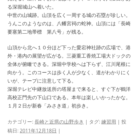
る深堀城山へ着いた。
中世の山城跡。山頂を広く一周する城の石塁が珍しい。
うんこのようなのは、八幡宮祠の蛇神。山頂には「長崎
要塞第二地帯標 第八号」が残る。
山頂から北へ１０分ほど下った愛宕神社跡の広場で、港
外・港内の展望が広がる。三菱重工香焼工場大ドックの
全体が俯瞰できる。深堀中学校へは下らず、江川尾根に
向かう。このコースは歩く人が少なく、道がわかりにく
いが、テープに注意して下る。
深堀テレビ中継放送所の塔屋まで来ると、すぐ下が鶴洋
高校正門先の下山口である。本年は楽しいかったかな。
１月２日が新春「みさき道」初歩き。
カテゴリー:
長崎と近県の山野歩き
| タグ:
練習用
| 投
稿日:
2011年12月18日
|