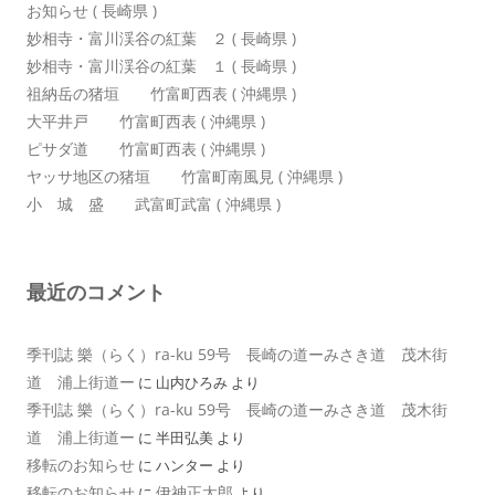
お知らせ ( 長崎県 )
妙相寺・富川渓谷の紅葉 ２ ( 長崎県 )
妙相寺・富川渓谷の紅葉 １ ( 長崎県 )
祖納岳の猪垣 竹富町西表 ( 沖縄県 )
大平井戸 竹富町西表 ( 沖縄県 )
ピサダ道 竹富町西表 ( 沖縄県 )
ヤッサ地区の猪垣 竹富町南風見 ( 沖縄県 )
小 城 盛 武富町武富 ( 沖縄県 )
最近のコメント
季刊誌 樂（らく）ra-ku 59号 長崎の道ーみさき道 茂木街
道 浦上街道ー
に
山内ひろみ
より
季刊誌 樂（らく）ra-ku 59号 長崎の道ーみさき道 茂木街
道 浦上街道ー
に
半田弘美
より
移転のお知らせ
に
ハンター
より
移転のお知らせ
伊神正太郎
に
より