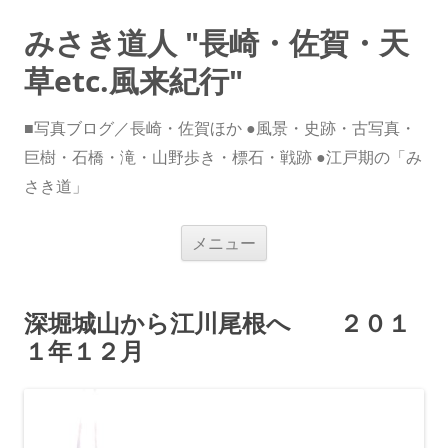
みさき道人 "長崎・佐賀・天
草etc.風来紀行"
■写真ブログ／長崎・佐賀ほか ●風景・史跡・古写真・
巨樹・石橋・滝・山野歩き・標石・戦跡 ●江戸期の「み
さき道」
コ
メニュー
ン
テ
ン
ツ
へ
深堀城山から江川尾根へ ２０１
ス
キ
１年１２月
ッ
プ