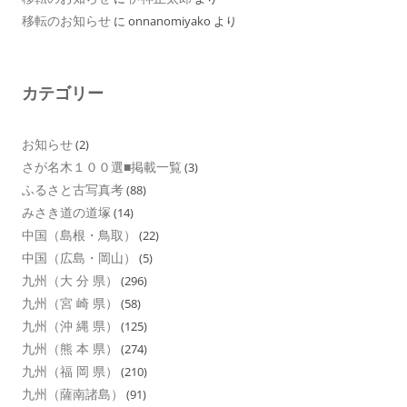
移転のお知らせ
に
onnanomiyako
より
カテゴリー
お知らせ
(2)
さが名木１００選■掲載一覧
(3)
ふるさと古写真考
(88)
みさき道の道塚
(14)
中国（島根・鳥取）
(22)
中国（広島・岡山）
(5)
九州（大 分 県）
(296)
九州（宮 崎 県）
(58)
九州（沖 縄 県）
(125)
九州（熊 本 県）
(274)
九州（福 岡 県）
(210)
九州（薩南諸島）
(91)