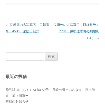
投
←
長崎外の古写真考 目録番
長崎外の古写真考 目録番号：
稿
号：4534 消防出初式
2791 伊勢佐木町の劇場街
ナ
（４）
→
ビ
ゲ
検
ー
索:
シ
ョ
最近の投稿
ン
季刊誌 樂（らく）ra-ku 59号 長崎の道ーみさき道 茂木街
道 浦上街道ー
移転のお知らせ