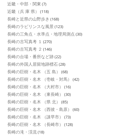
近畿・中部・関東
(7)
近畿（兵 庫 県）
(118)
長崎と近県の山野歩き
(168)
長崎のラビリンスな風景
(123)
長崎の三角点・水準点・地理局測点
(30)
長崎の古写真考 １
(270)
長崎の古写真考 ２
(146)
長崎の台場・番所など跡
(22)
長崎の外国人居留地跡標石
(28)
長崎の巨樹・名木 （五 島）
(68)
長崎の巨樹・名木 （壱岐・対馬）
(42)
長崎の巨樹・名木 （大村市）
(16)
長崎の巨樹・名木 （東長崎）
(30)
長崎の巨樹・名木 （県 北）
(85)
長崎の巨樹・名木 （西彼・島原）
(60)
長崎の巨樹・名木 （諌早市）
(73)
長崎の巨樹・名木 （長崎市）
(128)
長崎の滝・渓流
(18)