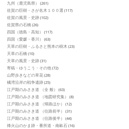
九州（鹿児島県）
(261)
佐賀の巨樹・さが名木１００選
(117)
佐賀の風景・史跡
(102)
佐賀県の石橋
(26)
四国（徳島・高知）
(117)
四国（愛媛・香川）
(63)
天草の巨樹・ふるさと熊本の樹木
(23)
天草の石橋
(10)
天草の風景・史跡
(31)
寄稿・ゆうこう・その他
(72)
山野歩きなどの草花
(28)
橘湾沿岸の戦争遺跡
(25)
江戸期のみさき道 （全 般）
(63)
江戸期のみさき道 （地図研究集）
(8)
江戸期のみさき道 （帰路ほか）
(12)
江戸期のみさき道 （往路前半）
(31)
江戸期のみさき道 （往路後半）
(44)
烽火山のかま跡・番所道・南畝石
(16)