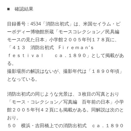
■ 確認結果
目録番号：4534「消防出初式」は、米国セイラム・ピ
ーボディー博物館所蔵「モースコレクション／民具編
モースの見た日本」小学館２００５年刊１７８頁に、
「４１３ 消防出初式 Fｉｒｅｍａｎ‘ｓ
ｆｅｓｔｉｖａｌ ｃａ．１８９０」として掲載があ
る。
撮影場所の解説はないが、撮影年代は「１８９０年頃」
となっている。
消防出初式の同じような光景は、３枚目の写真とおり
「モース・コレクション／写真編 百年前の日本」小学
館２００５年刊４２頁にも掲載がある。同解説は次のと
おり。
５０ 横浜・吉田橋上での消防出初式 ｃａ．１８９０