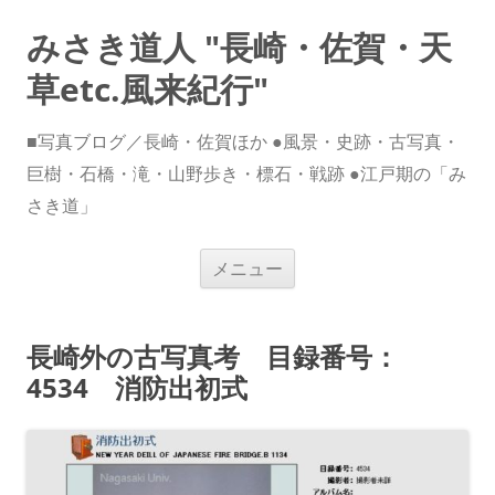
みさき道人 "長崎・佐賀・天
草etc.風来紀行"
■写真ブログ／長崎・佐賀ほか ●風景・史跡・古写真・
巨樹・石橋・滝・山野歩き・標石・戦跡 ●江戸期の「み
さき道」
コ
メニュー
ン
テ
ン
ツ
へ
長崎外の古写真考 目録番号：
ス
キ
4534 消防出初式
ッ
プ