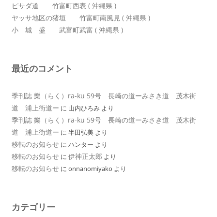
ピサダ道 竹富町西表 ( 沖縄県 )
ヤッサ地区の猪垣 竹富町南風見 ( 沖縄県 )
小 城 盛 武富町武富 ( 沖縄県 )
最近のコメント
季刊誌 樂（らく）ra-ku 59号 長崎の道ーみさき道 茂木街
道 浦上街道ー
に
山内ひろみ
より
季刊誌 樂（らく）ra-ku 59号 長崎の道ーみさき道 茂木街
道 浦上街道ー
に
半田弘美
より
移転のお知らせ
に
ハンター
より
移転のお知らせ
伊神正太郎
に
より
移転のお知らせ
に
onnanomiyako
より
カテゴリー