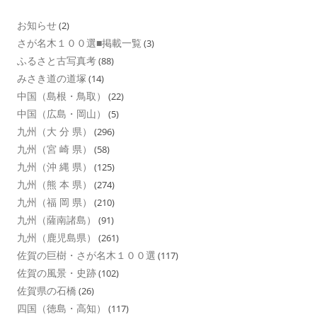
お知らせ
(2)
さが名木１００選■掲載一覧
(3)
ふるさと古写真考
(88)
みさき道の道塚
(14)
中国（島根・鳥取）
(22)
中国（広島・岡山）
(5)
九州（大 分 県）
(296)
九州（宮 崎 県）
(58)
九州（沖 縄 県）
(125)
九州（熊 本 県）
(274)
九州（福 岡 県）
(210)
九州（薩南諸島）
(91)
九州（鹿児島県）
(261)
佐賀の巨樹・さが名木１００選
(117)
佐賀の風景・史跡
(102)
佐賀県の石橋
(26)
四国（徳島・高知）
(117)