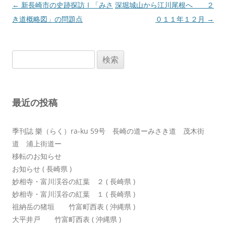
投
←
新長崎市の史跡探訪Ⅰ「みさ
深堀城山から江川尾根へ ２
稿
き道概略図」の問題点
０１１年１２月
→
ナ
ビ
検
ゲ
索:
ー
シ
最近の投稿
ョ
ン
季刊誌 樂（らく）ra-ku 59号 長崎の道ーみさき道 茂木街
道 浦上街道ー
移転のお知らせ
お知らせ ( 長崎県 )
妙相寺・富川渓谷の紅葉 ２ ( 長崎県 )
妙相寺・富川渓谷の紅葉 １ ( 長崎県 )
祖納岳の猪垣 竹富町西表 ( 沖縄県 )
大平井戸 竹富町西表 ( 沖縄県 )