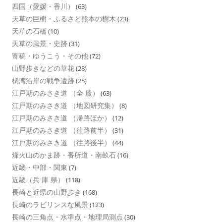
四国（愛媛・香川）
(63)
天草の巨樹・ふるさと熊本の樹木
(23)
天草の石橋
(10)
天草の風景・史跡
(31)
寄稿・ゆうこう・その他
(72)
山野歩きなどの草花
(28)
橘湾沿岸の戦争遺跡
(25)
江戸期のみさき道 （全 般）
(63)
江戸期のみさき道 （地図研究集）
(8)
江戸期のみさき道 （帰路ほか）
(12)
江戸期のみさき道 （往路前半）
(31)
江戸期のみさき道 （往路後半）
(44)
烽火山のかま跡・番所道・南畝石
(16)
近畿・中部・関東
(7)
近畿（兵 庫 県）
(118)
長崎と近県の山野歩き
(168)
長崎のラビリンスな風景
(123)
長崎の三角点・水準点・地理局測点
(30)