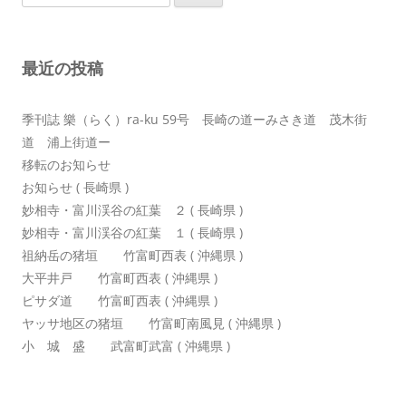
索:
シ
ョ
最近の投稿
ン
季刊誌 樂（らく）ra-ku 59号 長崎の道ーみさき道 茂木街
道 浦上街道ー
移転のお知らせ
お知らせ ( 長崎県 )
妙相寺・富川渓谷の紅葉 ２ ( 長崎県 )
妙相寺・富川渓谷の紅葉 １ ( 長崎県 )
祖納岳の猪垣 竹富町西表 ( 沖縄県 )
大平井戸 竹富町西表 ( 沖縄県 )
ピサダ道 竹富町西表 ( 沖縄県 )
ヤッサ地区の猪垣 竹富町南風見 ( 沖縄県 )
小 城 盛 武富町武富 ( 沖縄県 )