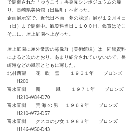
で開催された「ゆうこう」再発見シンポジュウムの帰
り、長崎県美術館（出島町）へ寄った。
企画展示室で、近代日本画「夢の競演」展が１２月４日
（日）まで開催中。観覧料当日１１００円。鑑賞はそこ
そこに、屋上庭園へ上がった。
屋上庭園に屋外常設の彫像群（美術館棟）は、同館資料
によると次のとおり。あまり紹介されていないので、長
崎港などの風景とともに写した。
北村西望 花 吹 雪 １９６１年 ブロンズ
H200
富永直樹 新 風 １９７１年 ブロンズ
H210-W84-D70
富永直樹 荒 海 の 男 １９６９年 ブロンズ
H210-W72-D57
富永直樹 クスコの少女 １９８３年 ブロンズ
H146-W50-D43