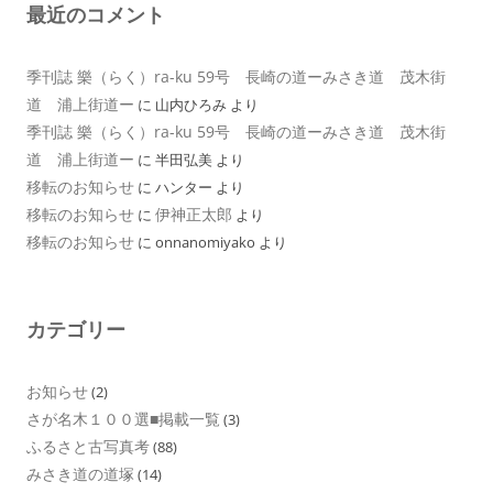
最近のコメント
季刊誌 樂（らく）ra-ku 59号 長崎の道ーみさき道 茂木街
道 浦上街道ー
に
山内ひろみ
より
季刊誌 樂（らく）ra-ku 59号 長崎の道ーみさき道 茂木街
道 浦上街道ー
に
半田弘美
より
移転のお知らせ
に
ハンター
より
移転のお知らせ
伊神正太郎
に
より
移転のお知らせ
に
onnanomiyako
より
カテゴリー
お知らせ
(2)
さが名木１００選■掲載一覧
(3)
ふるさと古写真考
(88)
みさき道の道塚
(14)