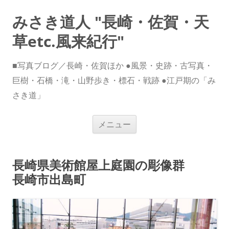
みさき道人 "長崎・佐賀・天
草etc.風来紀行"
■写真ブログ／長崎・佐賀ほか ●風景・史跡・古写真・
巨樹・石橋・滝・山野歩き・標石・戦跡 ●江戸期の「み
さき道」
コ
メニュー
ン
テ
ン
ツ
へ
長崎県美術館屋上庭園の彫像群
ス
キ
長崎市出島町
ッ
プ