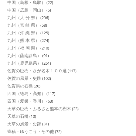
中国（島根・鳥取）
(22)
中国（広島・岡山）
(5)
九州（大 分 県）
(296)
九州（宮 崎 県）
(58)
九州（沖 縄 県）
(125)
九州（熊 本 県）
(274)
九州（福 岡 県）
(210)
九州（薩南諸島）
(91)
九州（鹿児島県）
(261)
佐賀の巨樹・さが名木１００選
(117)
佐賀の風景・史跡
(102)
佐賀県の石橋
(26)
四国（徳島・高知）
(117)
四国（愛媛・香川）
(63)
天草の巨樹・ふるさと熊本の樹木
(23)
天草の石橋
(10)
天草の風景・史跡
(31)
寄稿・ゆうこう・その他
(72)