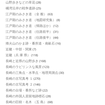
山野歩きなどの草花
(28)
橘湾沿岸の戦争遺跡
(25)
江戸期のみさき道 （全 般）
(63)
江戸期のみさき道 （地図研究集）
(8)
江戸期のみさき道 （帰路ほか）
(12)
江戸期のみさき道 （往路前半）
(31)
江戸期のみさき道 （往路後半）
(44)
烽火山のかま跡・番所道・南畝石
(16)
近畿・中部・関東
(7)
近畿（兵 庫 県）
(118)
長崎と近県の山野歩き
(168)
長崎のラビリンスな風景
(123)
長崎の三角点・水準点・地理局測点
(30)
長崎の古写真考 １
(270)
長崎の古写真考 ２
(146)
長崎の台場・番所など跡
(22)
長崎の外国人居留地跡標石
(28)
長崎の巨樹・名木 （五 島）
(68)