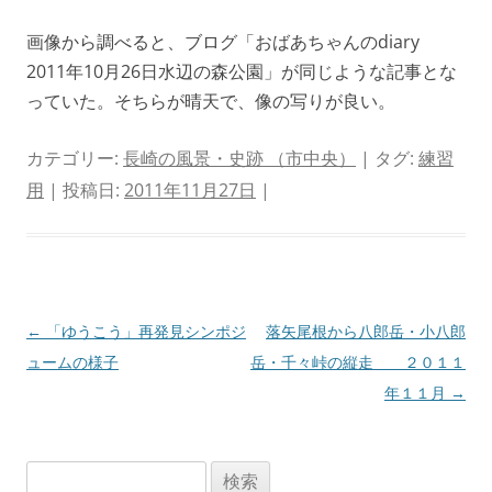
画像から調べると、ブログ「おばあちゃんのdiary
2011年10月26日水辺の森公園」が同じような記事とな
っていた。そちらが晴天で、像の写りが良い。
カテゴリー:
長崎の風景・史跡 （市中央）
| タグ:
練習
用
| 投稿日:
2011年11月27日
|
投
←
「ゆうこう」再発見シンポジ
落矢尾根から八郎岳・小八郎
稿
ュームの様子
岳・千々峠の縦走 ２０１１
ナ
年１１月
→
ビ
ゲ
検
ー