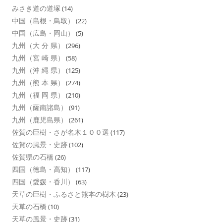
みさき道の道塚
(14)
中国（島根・鳥取）
(22)
中国（広島・岡山）
(5)
九州（大 分 県）
(296)
九州（宮 崎 県）
(58)
九州（沖 縄 県）
(125)
九州（熊 本 県）
(274)
九州（福 岡 県）
(210)
九州（薩南諸島）
(91)
九州（鹿児島県）
(261)
佐賀の巨樹・さが名木１００選
(117)
佐賀の風景・史跡
(102)
佐賀県の石橋
(26)
四国（徳島・高知）
(117)
四国（愛媛・香川）
(63)
天草の巨樹・ふるさと熊本の樹木
(23)
天草の石橋
(10)
天草の風景・史跡
(31)