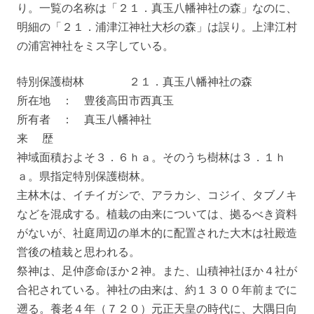
り。一覧の名称は「２１．真玉八幡神社の森」なのに、
明細の「２１．浦津江神社大杉の森」は誤り。上津江村
の浦宮神社をミス字している。
特別保護樹林 ２１．真玉八幡神社の森
所在地 ： 豊後高田市西真玉
所有者 ： 真玉八幡神社
来 歴
神域面積およそ３．６ｈａ。そのうち樹林は３．１ｈ
ａ。県指定特別保護樹林。
主林木は、イチイガシで、アラカシ、コジイ、タブノキ
などを混成する。植栽の由来については、拠るべき資料
がないが、社庭周辺の単木的に配置された大木は社殿造
営後の植栽と思われる。
祭神は、足仲彦命ほか２神。また、山積神社ほか４社が
合祀されている。神社の由来は、約１３００年前までに
遡る。養老４年（７２０）元正天皇の時代に、大隅日向