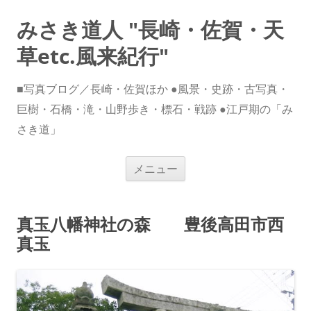
みさき道人 "長崎・佐賀・天
草etc.風来紀行"
■写真ブログ／長崎・佐賀ほか ●風景・史跡・古写真・
巨樹・石橋・滝・山野歩き・標石・戦跡 ●江戸期の「み
さき道」
コ
メニュー
ン
テ
ン
ツ
へ
真玉八幡神社の森 豊後高田市西
ス
キ
真玉
ッ
プ