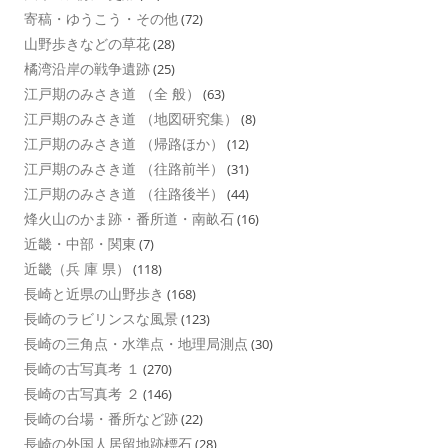
寄稿・ゆうこう・その他
(72)
山野歩きなどの草花
(28)
橘湾沿岸の戦争遺跡
(25)
江戸期のみさき道 （全 般）
(63)
江戸期のみさき道 （地図研究集）
(8)
江戸期のみさき道 （帰路ほか）
(12)
江戸期のみさき道 （往路前半）
(31)
江戸期のみさき道 （往路後半）
(44)
烽火山のかま跡・番所道・南畝石
(16)
近畿・中部・関東
(7)
近畿（兵 庫 県）
(118)
長崎と近県の山野歩き
(168)
長崎のラビリンスな風景
(123)
長崎の三角点・水準点・地理局測点
(30)
長崎の古写真考 １
(270)
長崎の古写真考 ２
(146)
長崎の台場・番所など跡
(22)
長崎の外国人居留地跡標石
(28)