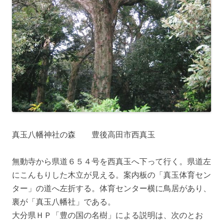
真玉八幡神社の森 豊後高田市西真玉
無動寺から県道６５４号を西真玉へ下って行く。県道左
にこんもりした木立が見える。案内板の「真玉体育セン
ター」の道へ左折する。体育センター横に鳥居があり、
裏が「真玉八幡社」である。
大分県ＨＰ「豊の国の名樹」による説明は、次のとお