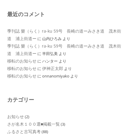
最近のコメント
季刊誌 樂（らく）ra-ku 59号 長崎の道ーみさき道 茂木街
道 浦上街道ー
に
山内ひろみ
より
季刊誌 樂（らく）ra-ku 59号 長崎の道ーみさき道 茂木街
道 浦上街道ー
に
半田弘美
より
移転のお知らせ
に
ハンター
より
移転のお知らせ
伊神正太郎
に
より
移転のお知らせ
に
onnanomiyako
より
カテゴリー
お知らせ
(2)
さが名木１００選■掲載一覧
(3)
ふるさと古写真考
(88)