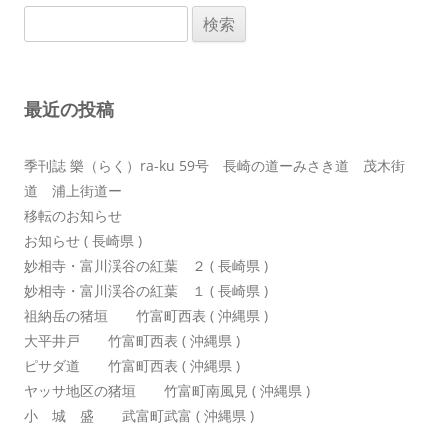
検
ゲ
索:
ー
シ
最近の投稿
ョ
ン
季刊誌 樂（らく）ra-ku 59号 長崎の道ーみさき道 茂木街
道 浦上街道ー
移転のお知らせ
お知らせ ( 長崎県 )
妙相寺・富川渓谷の紅葉 ２ ( 長崎県 )
妙相寺・富川渓谷の紅葉 １ ( 長崎県 )
祖納岳の猪垣 竹富町西表 ( 沖縄県 )
大平井戸 竹富町西表 ( 沖縄県 )
ピサダ道 竹富町西表 ( 沖縄県 )
ヤッサ地区の猪垣 竹富町南風見 ( 沖縄県 )
小 城 盛 武富町武富 ( 沖縄県 )