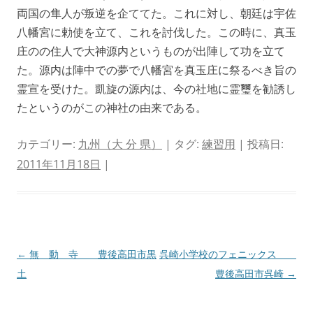
両国の隼人が叛逆を企ててた。これに対し、朝廷は宇佐
八幡宮に勅使を立て、これを討伐した。この時に、真玉
庄のの住人で大神源内というものが出陣して功を立て
た。源内は陣中での夢で八幡宮を真玉庄に祭るべき旨の
霊宣を受けた。凱旋の源内は、今の社地に霊璽を勧誘し
たというのがこの神社の由来である。
カテゴリー:
九州（大 分 県）
| タグ:
練習用
| 投稿日:
2011年11月18日
|
投
←
無 動 寺 豊後高田市黒
呉崎小学校のフェニックス
稿
土
豊後高田市呉崎
→
ナ
ビ