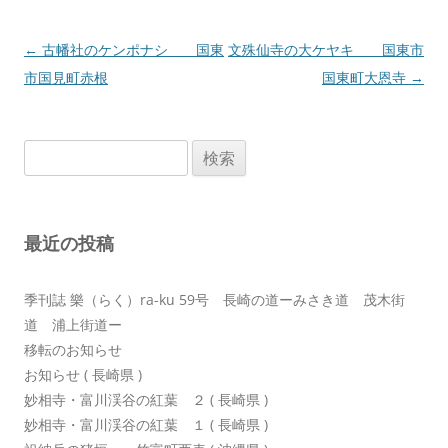
投
←
古幡社のケンポナシ 国東
文殊仙寺の大ケヤキ 国東市
稿
市国見町赤根
国東町大恩寺
→
ナ
ビ
検
ゲ
索:
ー
シ
最近の投稿
ョ
ン
季刊誌 樂（らく）ra-ku 59号 長崎の道ーみさき道 茂木街
道 浦上街道ー
移転のお知らせ
お知らせ ( 長崎県 )
妙相寺・富川渓谷の紅葉 ２ ( 長崎県 )
妙相寺・富川渓谷の紅葉 １ ( 長崎県 )