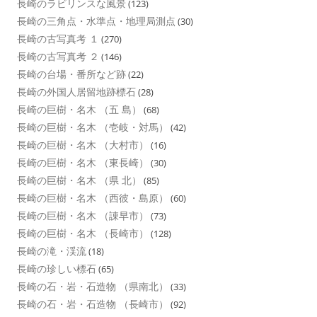
長崎のラビリンスな風景
(123)
長崎の三角点・水準点・地理局測点
(30)
長崎の古写真考 １
(270)
長崎の古写真考 ２
(146)
長崎の台場・番所など跡
(22)
長崎の外国人居留地跡標石
(28)
長崎の巨樹・名木 （五 島）
(68)
長崎の巨樹・名木 （壱岐・対馬）
(42)
長崎の巨樹・名木 （大村市）
(16)
長崎の巨樹・名木 （東長崎）
(30)
長崎の巨樹・名木 （県 北）
(85)
長崎の巨樹・名木 （西彼・島原）
(60)
長崎の巨樹・名木 （諌早市）
(73)
長崎の巨樹・名木 （長崎市）
(128)
長崎の滝・渓流
(18)
長崎の珍しい標石
(65)
長崎の石・岩・石造物 （県南北）
(33)
長崎の石・岩・石造物 （長崎市）
(92)