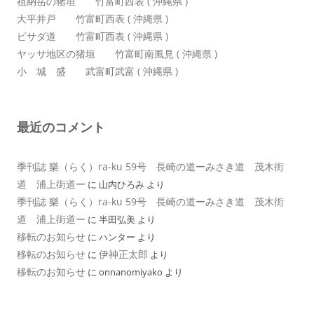
祖納岳の猪垣 竹富町西表 ( 沖縄県 )
大平井戸 竹富町西表 ( 沖縄県 )
ピサダ道 竹富町西表 ( 沖縄県 )
ヤッサ地区の猪垣 竹富町南風見 ( 沖縄県 )
小 城 盛 武富町武富 ( 沖縄県 )
最近のコメント
季刊誌 樂（らく）ra-ku 59号 長崎の道ーみさき道 茂木街
道 浦上街道ー
に
山内ひろみ
より
季刊誌 樂（らく）ra-ku 59号 長崎の道ーみさき道 茂木街
道 浦上街道ー
に
半田弘美
より
移転のお知らせ
に
ハンター
より
移転のお知らせ
伊神正太郎
に
より
移転のお知らせ
に
onnanomiyako
より