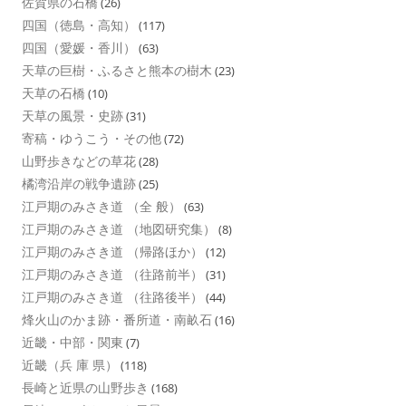
佐賀県の石橋
(26)
四国（徳島・高知）
(117)
四国（愛媛・香川）
(63)
天草の巨樹・ふるさと熊本の樹木
(23)
天草の石橋
(10)
天草の風景・史跡
(31)
寄稿・ゆうこう・その他
(72)
山野歩きなどの草花
(28)
橘湾沿岸の戦争遺跡
(25)
江戸期のみさき道 （全 般）
(63)
江戸期のみさき道 （地図研究集）
(8)
江戸期のみさき道 （帰路ほか）
(12)
江戸期のみさき道 （往路前半）
(31)
江戸期のみさき道 （往路後半）
(44)
烽火山のかま跡・番所道・南畝石
(16)
近畿・中部・関東
(7)
近畿（兵 庫 県）
(118)
長崎と近県の山野歩き
(168)