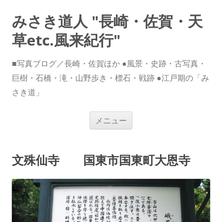
みさき道人 "長崎・佐賀・天
草etc.風来紀行"
■写真ブログ／長崎・佐賀ほか ●風景・史跡・古写真・
巨樹・石橋・滝・山野歩き・標石・戦跡 ●江戸期の「み
さき道」
コ
メニュー
ン
テ
ン
ツ
へ
文殊仙寺 国東市国東町大恩寺
ス
キ
ッ
プ