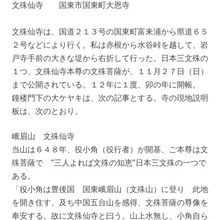
文殊仙寺 国東市国東町大恩寺
文殊仙寺は、国道２１３号の国東町富来浦から県道６５
２号などにより行く。私は赤根から水谷峠を越して、岩
戸寺手前の大きな堤から右折して行った。日本三文殊の
１つ、文殊仙寺本尊の文殊菩薩が、１１月２７日（日）
まで公開されている。１２年に１度、卯の年に開帳。
鐘楼門下の大ケヤキは、次の記事とする。寺の現地説明
板は、次のとおり。
峨眉山 文殊仙寺
当山は６４８年、役小角（役行者）が開基、ご本尊は文
殊菩薩で ”三人よれば文殊の知恵”日本三文殊の一つで
ある。
「役小角は豊後国 国東峨眉山（文殊山）に登り 此地
を開き住す。及ち中国五台山を感得、文殊菩薩の尊像を
奉安する。故に文殊仙寺と曰う。山上水無し、小角自ら