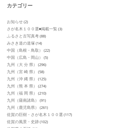
カテゴリー
お知らせ
(2)
さが名木１００選■掲載一覧
(3)
ふるさと古写真考
(88)
みさき道の道塚
(14)
中国（島根・鳥取）
(22)
中国（広島・岡山）
(5)
九州（大 分 県）
(296)
九州（宮 崎 県）
(58)
九州（沖 縄 県）
(125)
九州（熊 本 県）
(274)
九州（福 岡 県）
(210)
九州（薩南諸島）
(91)
九州（鹿児島県）
(261)
佐賀の巨樹・さが名木１００選
(117)
佐賀の風景・史跡
(102)