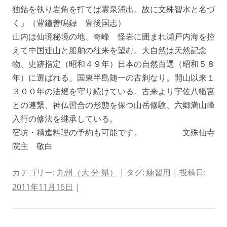
独鈷を執り岩角を打てば霊泉涌出。故に文殊智水と名づ
く」（豊鐘善鳴録 豊後国志）
山内は仙境秘境の地、奇峰 怪岩に囲まれ瀬戸内海を控
えて中国連山と船舶の往来を望む。大自然は天然記念
物、史跡指定（昭和４９年）日本の自然百選（昭和５８
年）に選ばれる。国東半島随一の古刹なり。開山以来１
３００年の法燈を守り続けている。古来より宇佐八幡宮
との連繋、神仏習合の形態を保つ山岳修験、六郷満山峰
入行の修法を継承している。
宿坊・精進料理の予約も可能です。 文殊仙寺
院主 敬白
カテゴリー:
九州（大 分 県）
| タグ:
練習用
| 投稿日:
2011年11月16日
|