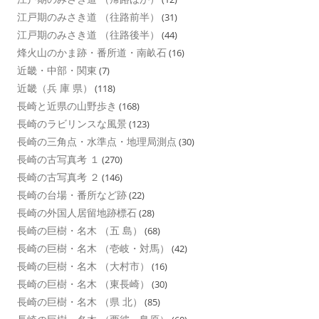
江戸期のみさき道 （往路前半）
(31)
江戸期のみさき道 （往路後半）
(44)
烽火山のかま跡・番所道・南畝石
(16)
近畿・中部・関東
(7)
近畿（兵 庫 県）
(118)
長崎と近県の山野歩き
(168)
長崎のラビリンスな風景
(123)
長崎の三角点・水準点・地理局測点
(30)
長崎の古写真考 １
(270)
長崎の古写真考 ２
(146)
長崎の台場・番所など跡
(22)
長崎の外国人居留地跡標石
(28)
長崎の巨樹・名木 （五 島）
(68)
長崎の巨樹・名木 （壱岐・対馬）
(42)
長崎の巨樹・名木 （大村市）
(16)
長崎の巨樹・名木 （東長崎）
(30)
長崎の巨樹・名木 （県 北）
(85)