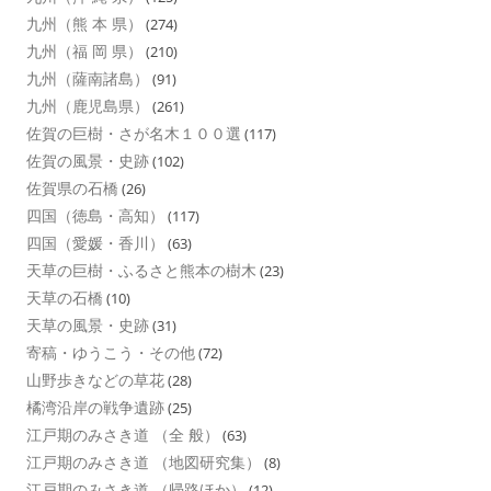
九州（熊 本 県）
(274)
九州（福 岡 県）
(210)
九州（薩南諸島）
(91)
九州（鹿児島県）
(261)
佐賀の巨樹・さが名木１００選
(117)
佐賀の風景・史跡
(102)
佐賀県の石橋
(26)
四国（徳島・高知）
(117)
四国（愛媛・香川）
(63)
天草の巨樹・ふるさと熊本の樹木
(23)
天草の石橋
(10)
天草の風景・史跡
(31)
寄稿・ゆうこう・その他
(72)
山野歩きなどの草花
(28)
橘湾沿岸の戦争遺跡
(25)
江戸期のみさき道 （全 般）
(63)
江戸期のみさき道 （地図研究集）
(8)
江戸期のみさき道 （帰路ほか）
(12)