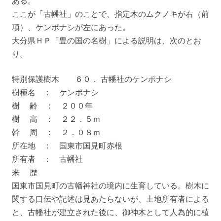
ある。
ここが「古幡社」のことで、指定木のムクノキが右（前
項）、ケンポナシが左にあった。
大分県ＨＰ「豊の国の名樹」による説明は、次のとお
り。
特別保護樹木 ６０． 古幡社のケンポナシ
樹種名 ： ケンポナシ
樹 齢 ： ２００年
樹 高 ： ２２．５ｍ
幹 周 ： ２．０８ｍ
所在地 ： 国東市国見町赤根
所有者 ： 古幡社
来 歴
国東市国見町の古幡神社の境内に生育している。樹木に
関する口伝や記述は見あたらないが、土地所有者による
と、古幡社が建立された後に、御神木として人為的に植