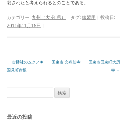
栽されたと考えられるとのことである。
カテゴリー:
九州（大 分 県）
| タグ:
練習用
| 投稿日:
2011年11月16日
|
投
←
古幡社のムクノキ 国東市
文殊仙寺 国東市国東町大恩
稿
国見町赤根
寺
→
ナ
ビ
検
ゲ
索:
ー
シ
最近の投稿
ョ
ン