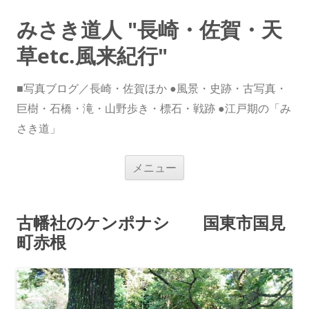
みさき道人 "長崎・佐賀・天
草etc.風来紀行"
■写真ブログ／長崎・佐賀ほか ●風景・史跡・古写真・
巨樹・石橋・滝・山野歩き・標石・戦跡 ●江戸期の「み
さき道」
コ
メニュー
ン
テ
ン
ツ
へ
古幡社のケンポナシ 国東市国見
ス
キ
町赤根
ッ
プ