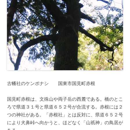
古幡社のケンポナシ 国東市国見町赤根
国見町赤根は、文殊山や両子岳の西麓である。橋のとこ
ろで県道３１号と県道６５２号が合流する。赤根には２
つの神社がある。「赤根社」とは反対に、県道６５２号
により犬鼻峠へ向かうと、ほどなく「山祇神」の鳥居が