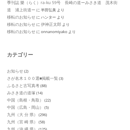
季刊誌 樂（らく）ra-ku 59号 長崎の道ーみさき道 茂木街
道 浦上街道ー
に
半田弘美
より
移転のお知らせ
に
ハンター
より
移転のお知らせ
伊神正太郎
に
より
移転のお知らせ
に
onnanomiyako
より
カテゴリー
お知らせ
(2)
さが名木１００選■掲載一覧
(3)
ふるさと古写真考
(88)
みさき道の道塚
(14)
中国（島根・鳥取）
(22)
中国（広島・岡山）
(5)
九州（大 分 県）
(296)
九州（宮 崎 県）
(58)
九州（沖 縄 県）
(125)