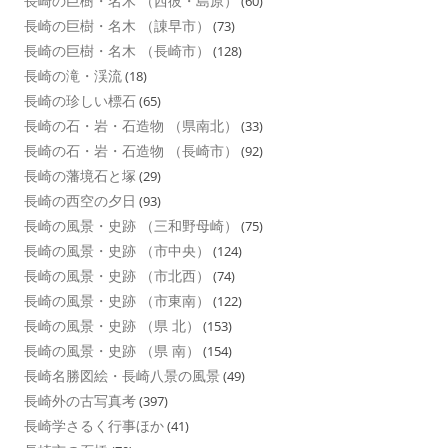
長崎の巨樹・名木 （西彼・島原）
(60)
長崎の巨樹・名木 （諌早市）
(73)
長崎の巨樹・名木 （長崎市）
(128)
長崎の滝・渓流
(18)
長崎の珍しい標石
(65)
長崎の石・岩・石造物 （県南北）
(33)
長崎の石・岩・石造物 （長崎市）
(92)
長崎の藩境石と塚
(29)
長崎の西空の夕日
(93)
長崎の風景・史跡 （三和野母崎）
(75)
長崎の風景・史跡 （市中央）
(124)
長崎の風景・史跡 （市北西）
(74)
長崎の風景・史跡 （市東南）
(122)
長崎の風景・史跡 （県 北）
(153)
長崎の風景・史跡 （県 南）
(154)
長崎名勝図絵・長崎八景の風景
(49)
長崎外の古写真考
(397)
長崎学さるく行事ほか
(41)