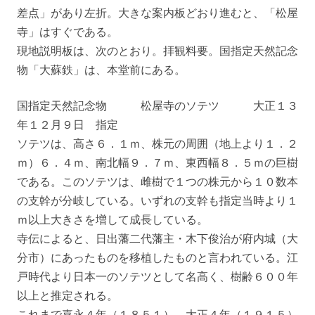
差点」があり左折。大きな案内板どおり進むと、「松屋
寺」はすぐである。
現地説明板は、次のとおり。拝観料要。国指定天然記念
物「大蘇鉄」は、本堂前にある。
国指定天然記念物 松屋寺のソテツ 大正１３
年１２月９日 指定
ソテツは、高さ６．１ｍ、株元の周囲（地上より１．２
ｍ）６．４ｍ、南北幅９．７ｍ、東西幅８．５ｍの巨樹
である。このソテツは、雌樹で１つの株元から１０数本
の支幹が分岐している。いずれの支幹も指定当時より１
ｍ以上大きさを増して成長している。
寺伝によると、日出藩二代藩主・木下俊治が府内城（大
分市）にあったものを移植したものと言われている。江
戸時代より日本一のソテツとして名高く、樹齢６００年
以上と推定される。
これまで嘉永４年（１８５１）、大正４年（１９１５）