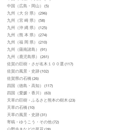
中国（広島・岡山）
(5)
九州（大 分 県）
(296)
九州（宮 崎 県）
(58)
九州（沖 縄 県）
(125)
九州（熊 本 県）
(274)
九州（福 岡 県）
(210)
九州（薩南諸島）
(91)
九州（鹿児島県）
(261)
佐賀の巨樹・さが名木１００選
(117)
佐賀の風景・史跡
(102)
佐賀県の石橋
(26)
四国（徳島・高知）
(117)
四国（愛媛・香川）
(63)
天草の巨樹・ふるさと熊本の樹木
(23)
天草の石橋
(10)
天草の風景・史跡
(31)
寄稿・ゆうこう・その他
(72)
山野歩きなどの草花
(28)