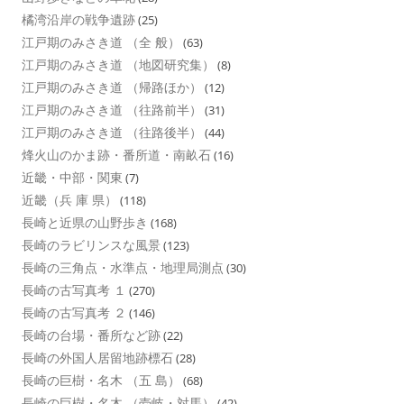
橘湾沿岸の戦争遺跡
(25)
江戸期のみさき道 （全 般）
(63)
江戸期のみさき道 （地図研究集）
(8)
江戸期のみさき道 （帰路ほか）
(12)
江戸期のみさき道 （往路前半）
(31)
江戸期のみさき道 （往路後半）
(44)
烽火山のかま跡・番所道・南畝石
(16)
近畿・中部・関東
(7)
近畿（兵 庫 県）
(118)
長崎と近県の山野歩き
(168)
長崎のラビリンスな風景
(123)
長崎の三角点・水準点・地理局測点
(30)
長崎の古写真考 １
(270)
長崎の古写真考 ２
(146)
長崎の台場・番所など跡
(22)
長崎の外国人居留地跡標石
(28)
長崎の巨樹・名木 （五 島）
(68)
長崎の巨樹・名木 （壱岐・対馬）
(42)