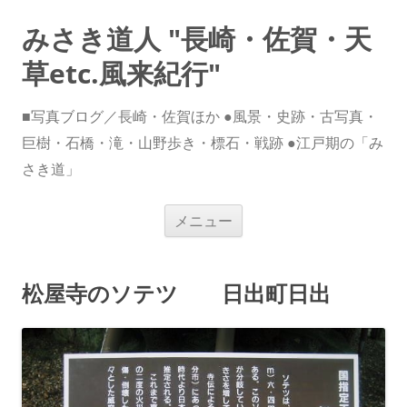
みさき道人 "長崎・佐賀・天
草etc.風来紀行"
■写真ブログ／長崎・佐賀ほか ●風景・史跡・古写真・
巨樹・石橋・滝・山野歩き・標石・戦跡 ●江戸期の「み
さき道」
コ
メニュー
ン
テ
ン
ツ
へ
松屋寺のソテツ 日出町日出
ス
キ
ッ
プ