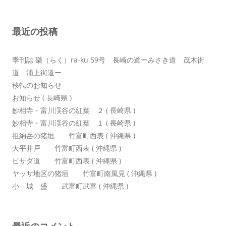
ー
シ
最近の投稿
ョ
ン
季刊誌 樂（らく）ra-ku 59号 長崎の道ーみさき道 茂木街
道 浦上街道ー
移転のお知らせ
お知らせ ( 長崎県 )
妙相寺・富川渓谷の紅葉 ２ ( 長崎県 )
妙相寺・富川渓谷の紅葉 １ ( 長崎県 )
祖納岳の猪垣 竹富町西表 ( 沖縄県 )
大平井戸 竹富町西表 ( 沖縄県 )
ピサダ道 竹富町西表 ( 沖縄県 )
ヤッサ地区の猪垣 竹富町南風見 ( 沖縄県 )
小 城 盛 武富町武富 ( 沖縄県 )