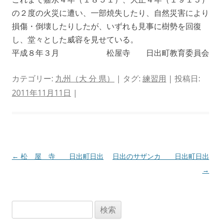
の２度の火災に遭い、一部焼失したり、自然災害により
損傷・倒壊したりしたが、いずれも見事に樹勢を回復
し、堂々とした威容を見せている。
平成８年３月 松屋寺 日出町教育委員会
カテゴリー:
九州（大 分 県）
| タグ:
練習用
| 投稿日:
2011年11月11日
|
投
←
松 屋 寺 日出町日出
日出のサザンカ 日出町日出
稿
→
ナ
ビ
検
ゲ
索: