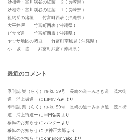
妙相寺・富川渓谷の紅葉 ２ ( 長崎県 )
妙相寺・富川渓谷の紅葉 １ ( 長崎県 )
祖納岳の猪垣 竹富町西表 ( 沖縄県 )
大平井戸 竹富町西表 ( 沖縄県 )
ピサダ道 竹富町西表 ( 沖縄県 )
ヤッサ地区の猪垣 竹富町南風見 ( 沖縄県 )
小 城 盛 武富町武富 ( 沖縄県 )
最近のコメント
季刊誌 樂（らく）ra-ku 59号 長崎の道ーみさき道 茂木街
道 浦上街道ー
に
山内ひろみ
より
季刊誌 樂（らく）ra-ku 59号 長崎の道ーみさき道 茂木街
道 浦上街道ー
に
半田弘美
より
移転のお知らせ
に
ハンター
より
移転のお知らせ
伊神正太郎
に
より
移転のお知らせ
に
onnanomiyako
より