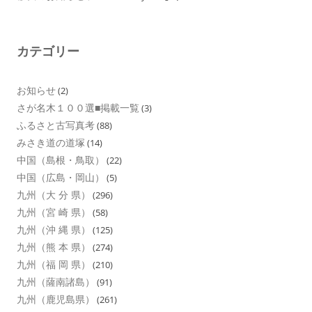
カテゴリー
お知らせ
(2)
さが名木１００選■掲載一覧
(3)
ふるさと古写真考
(88)
みさき道の道塚
(14)
中国（島根・鳥取）
(22)
中国（広島・岡山）
(5)
九州（大 分 県）
(296)
九州（宮 崎 県）
(58)
九州（沖 縄 県）
(125)
九州（熊 本 県）
(274)
九州（福 岡 県）
(210)
九州（薩南諸島）
(91)
九州（鹿児島県）
(261)