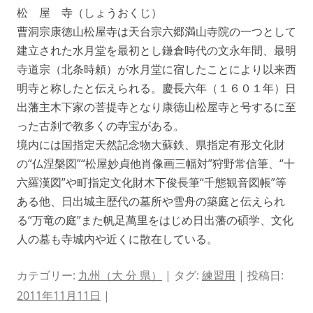
松 屋 寺（しょうおくじ）
曹洞宗康徳山松屋寺は天台宗六郷満山寺院の一つとして
建立された水月堂を最初とし鎌倉時代の文永年間、最明
寺道宗（北条時頼）が水月堂に宿したことにより以来西
明寺と称したと伝えられる。慶長六年（１６０１年）日
出藩主木下家の菩提寺となり康徳山松屋寺と号するに至
った古刹で教多くの寺宝がある。
境内には国指定天然記念物大蘇鉄、県指定有形文化財
の“仏涅槃図”“松屋妙貞他肖像画三幅対”狩野常信筆、“十
六羅漢図”や町指定文化財木下俊長筆“千態観音図帳”等
ある他、日出城主歴代の墓所や雪舟の築庭と伝えられ
る“万竜の庭”また帆足萬里をはじめ日出藩の碩学、文化
人の墓も寺城内や近くに散在している。
カテゴリー:
九州（大 分 県）
| タグ:
練習用
| 投稿日:
2011年11月11日
|