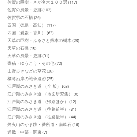
佐賀の巨樹・さが名木１００選
(117)
佐賀の風景・史跡
(102)
佐賀県の石橋
(26)
四国（徳島・高知）
(117)
四国（愛媛・香川）
(63)
天草の巨樹・ふるさと熊本の樹木
(23)
天草の石橋
(10)
天草の風景・史跡
(31)
寄稿・ゆうこう・その他
(72)
山野歩きなどの草花
(28)
橘湾沿岸の戦争遺跡
(25)
江戸期のみさき道 （全 般）
(63)
江戸期のみさき道 （地図研究集）
(8)
江戸期のみさき道 （帰路ほか）
(12)
江戸期のみさき道 （往路前半）
(31)
江戸期のみさき道 （往路後半）
(44)
烽火山のかま跡・番所道・南畝石
(16)
近畿・中部・関東
(7)