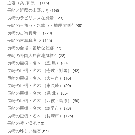
近畿（兵 庫 県）
(118)
長崎と近県の山野歩き
(168)
長崎のラビリンスな風景
(123)
長崎の三角点・水準点・地理局測点
(30)
長崎の古写真考 １
(270)
長崎の古写真考 ２
(146)
長崎の台場・番所など跡
(22)
長崎の外国人居留地跡標石
(28)
長崎の巨樹・名木 （五 島）
(68)
長崎の巨樹・名木 （壱岐・対馬）
(42)
長崎の巨樹・名木 （大村市）
(16)
長崎の巨樹・名木 （東長崎）
(30)
長崎の巨樹・名木 （県 北）
(85)
長崎の巨樹・名木 （西彼・島原）
(60)
長崎の巨樹・名木 （諌早市）
(73)
長崎の巨樹・名木 （長崎市）
(128)
長崎の滝・渓流
(18)
長崎の珍しい標石
(65)