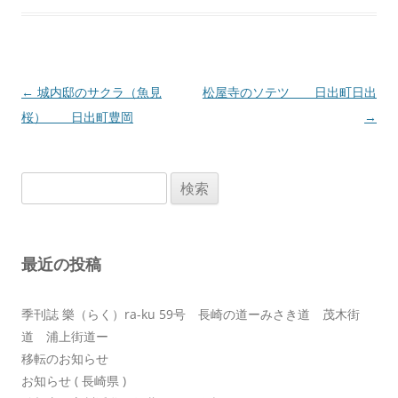
投
←
城内邸のサクラ（魚見
松屋寺のソテツ 日出町日出
稿
桜） 日出町豊岡
→
ナ
ビ
検
ゲ
索:
ー
シ
最近の投稿
ョ
ン
季刊誌 樂（らく）ra-ku 59号 長崎の道ーみさき道 茂木街
道 浦上街道ー
移転のお知らせ
お知らせ ( 長崎県 )