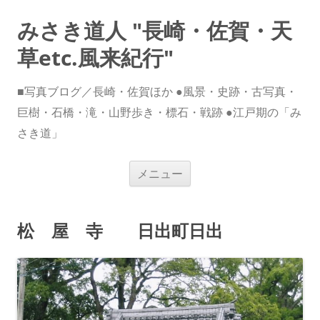
みさき道人 "長崎・佐賀・天
草etc.風来紀行"
■写真ブログ／長崎・佐賀ほか ●風景・史跡・古写真・
巨樹・石橋・滝・山野歩き・標石・戦跡 ●江戸期の「み
さき道」
コ
メニュー
ン
テ
ン
ツ
へ
松 屋 寺 日出町日出
ス
キ
ッ
プ