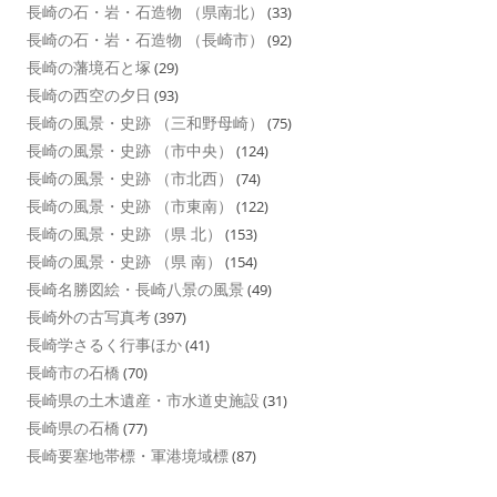
長崎の石・岩・石造物 （県南北）
(33)
長崎の石・岩・石造物 （長崎市）
(92)
長崎の藩境石と塚
(29)
長崎の西空の夕日
(93)
長崎の風景・史跡 （三和野母崎）
(75)
長崎の風景・史跡 （市中央）
(124)
長崎の風景・史跡 （市北西）
(74)
長崎の風景・史跡 （市東南）
(122)
長崎の風景・史跡 （県 北）
(153)
長崎の風景・史跡 （県 南）
(154)
長崎名勝図絵・長崎八景の風景
(49)
長崎外の古写真考
(397)
長崎学さるく行事ほか
(41)
長崎市の石橋
(70)
長崎県の土木遺産・市水道史施設
(31)
長崎県の石橋
(77)
長崎要塞地帯標・軍港境域標
(87)