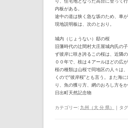
り、住宅地となった高台に登って行
内板がある。
途中の道は狭く急な坂のため、車が
現地説明板は、次のとおり。
城内（じょうない）邸の桜
旧藩時代の辻間村大庄屋城内氏の子
ず彼岸に咲き誇るこの桜は、近隣の
００年で、枝は４アールほどの広が
桜の種類は山桜で同地区の人々は、
くので“彼岸桜”とも言う。また海
り、魚の獲り方、網のおろし方をか
日出町天然記念物
カテゴリー:
九州（大 分 県）
| タグ