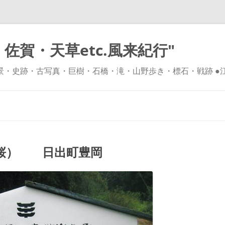
佐賀・天草etc.風来紀行"
風景・史跡・古写真・巨樹・石橋・滝・山野歩き・標石・戦跡 ●
コ
ン
テ
ン
ツ
へ
ス
キ
桜） 日出町豊岡
ッ
プ