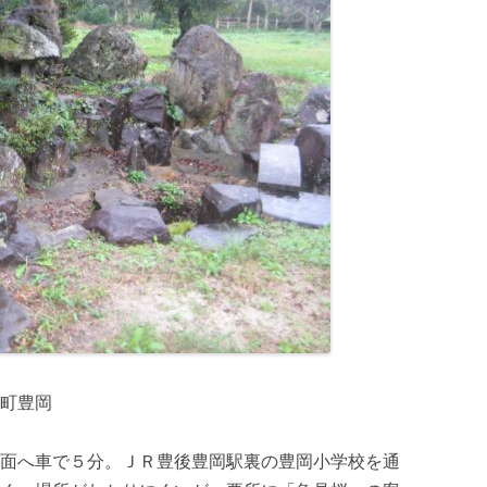
町豊岡
面へ車で５分。ＪＲ豊後豊岡駅裏の豊岡小学校を通