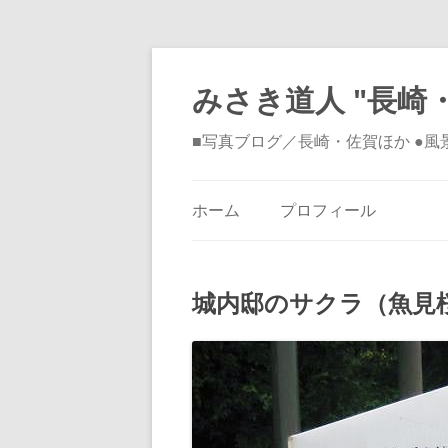
みさき道人 "長崎・
■写真ブログ／長崎・佐賀ほか ●
ホーム
プロフィール
城内邸のサクラ（魚見