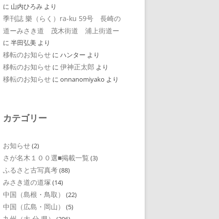
に
山内ひろみ
より
季刊誌 樂（らく）ra-ku 59号 長崎の
道ーみさき道 茂木街道 浦上街道ー
に
半田弘美
より
移転のお知らせ
に
ハンター
より
移転のお知らせ
伊神正太郎
に
より
移転のお知らせ
に
onnanomiyako
より
カテゴリー
お知らせ
(2)
さが名木１００選■掲載一覧
(3)
ふるさと古写真考
(88)
みさき道の道塚
(14)
中国（島根・鳥取）
(22)
中国（広島・岡山）
(5)
九州（大 分 県）