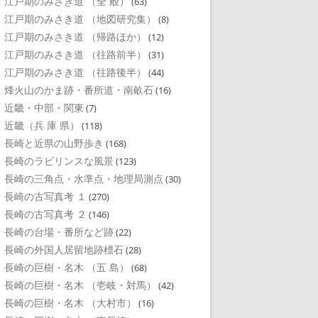
江戸期のみさき道 （全 般）
(63)
江戸期のみさき道 （地図研究集）
(8)
江戸期のみさき道 （帰路ほか）
(12)
江戸期のみさき道 （往路前半）
(31)
江戸期のみさき道 （往路後半）
(44)
烽火山のかま跡・番所道・南畝石
(16)
近畿・中部・関東
(7)
近畿（兵 庫 県）
(118)
長崎と近県の山野歩き
(168)
長崎のラビリンスな風景
(123)
長崎の三角点・水準点・地理局測点
(30)
長崎の古写真考 １
(270)
長崎の古写真考 ２
(146)
長崎の台場・番所など跡
(22)
長崎の外国人居留地跡標石
(28)
長崎の巨樹・名木 （五 島）
(68)
長崎の巨樹・名木 （壱岐・対馬）
(42)
長崎の巨樹・名木 （大村市）
(16)