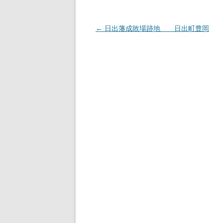
投
←
日出藩成敗場跡地 日出町豊岡
稿
ナ
ビ
ゲ
ー
シ
ョ
ン