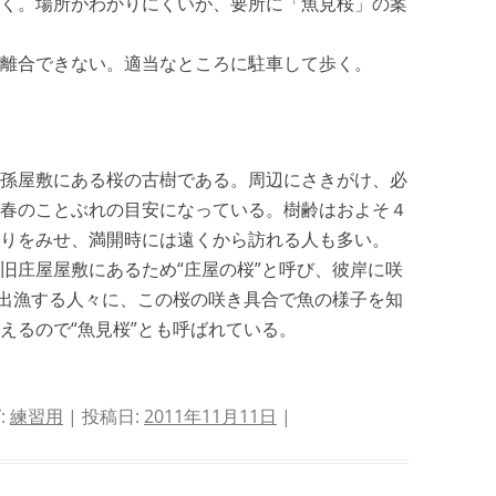
く。場所がわかりにくいが、要所に「魚見桜」の案
離合できない。適当なところに駐車して歩く。
孫屋敷にある桜の古樹である。周辺にさきがけ、必
春のことぶれの目安になっている。樹齢はおよそ４
りをみせ、満開時には遠くから訪れる人も多い。
旧庄屋屋敷にあるため“庄屋の桜”と呼び、彼岸に咲
に出漁する人々に、この桜の咲き具合で魚の様子を知
えるので“魚見桜”とも呼ばれている。
:
練習用
| 投稿日:
2011年11月11日
|