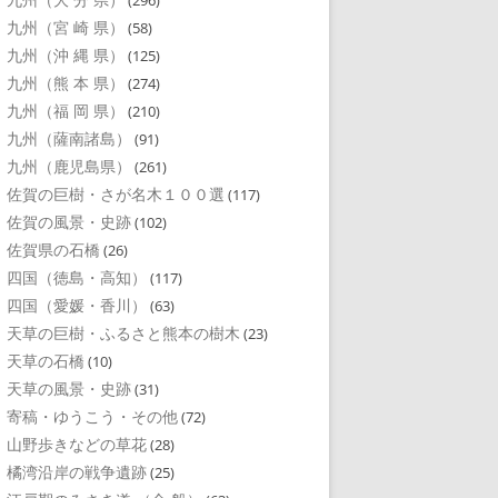
(296)
九州（宮 崎 県）
(58)
九州（沖 縄 県）
(125)
九州（熊 本 県）
(274)
九州（福 岡 県）
(210)
九州（薩南諸島）
(91)
九州（鹿児島県）
(261)
佐賀の巨樹・さが名木１００選
(117)
佐賀の風景・史跡
(102)
佐賀県の石橋
(26)
四国（徳島・高知）
(117)
四国（愛媛・香川）
(63)
天草の巨樹・ふるさと熊本の樹木
(23)
天草の石橋
(10)
天草の風景・史跡
(31)
寄稿・ゆうこう・その他
(72)
山野歩きなどの草花
(28)
橘湾沿岸の戦争遺跡
(25)