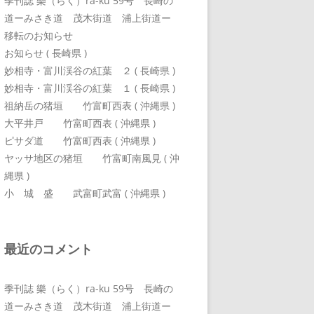
季刊誌 樂（らく）ra-ku 59号 長崎の
道ーみさき道 茂木街道 浦上街道ー
移転のお知らせ
お知らせ ( 長崎県 )
妙相寺・富川渓谷の紅葉 ２ ( 長崎県 )
妙相寺・富川渓谷の紅葉 １ ( 長崎県 )
祖納岳の猪垣 竹富町西表 ( 沖縄県 )
大平井戸 竹富町西表 ( 沖縄県 )
ピサダ道 竹富町西表 ( 沖縄県 )
ヤッサ地区の猪垣 竹富町南風見 ( 沖
縄県 )
小 城 盛 武富町武富 ( 沖縄県 )
最近のコメント
季刊誌 樂（らく）ra-ku 59号 長崎の
道ーみさき道 茂木街道 浦上街道ー