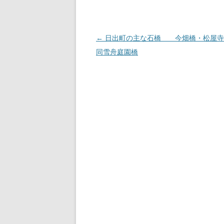
投
←
日出町の主な石橋 今畑橋・松屋寺
稿
同雪舟庭園橋
ナ
ビ
ゲ
ー
シ
ョ
ン