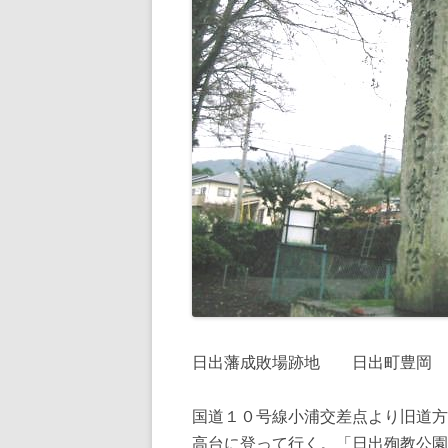
日出藩成敗場跡地 日出町豊岡
国道１０号線小浦交差点より旧道方
高台に登って行く。「日出殉教公園