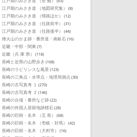
江戸期のみさき道 （全 般）
(63)
江戸期のみさき道 （地図研究集）
(8)
江戸期のみさき道 （帰路ほか）
(12)
江戸期のみさき道 （往路前半）
(31)
江戸期のみさき道 （往路後半）
(44)
烽火山のかま跡・番所道・南畝石
(16)
近畿・中部・関東
(7)
近畿（兵 庫 県）
(118)
長崎と近県の山野歩き
(168)
長崎のラビリンスな風景
(123)
長崎の三角点・水準点・地理局測点
(30)
長崎の古写真考 １
(270)
長崎の古写真考 ２
(146)
長崎の台場・番所など跡
(22)
長崎の外国人居留地跡標石
(28)
長崎の巨樹・名木 （五 島）
(68)
長崎の巨樹・名木 （壱岐・対馬）
(42)
長崎の巨樹・名木 （大村市）
(16)