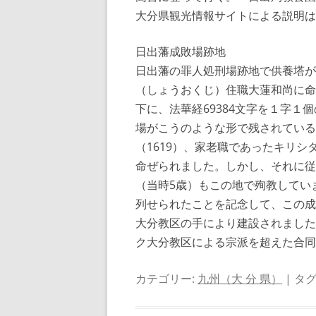
大分県観光情報サイトによる説明は
日出藩成敗場跡地
日出藩の罪人処刑場跡地で供養塔が
（しょうおくじ）住職大蓮和尚に命じ
下に、法華経69384文字を１字
場がこうのような形で残されている
（1619）、家老職であったキリ
命ぜられました。しかし、それに従
（当時5歳）もこの地で殉教してい
列せられたことを記念して、この成
大分教区の手により建設されました
ク大分教区による宗派を超えた合同
カテゴリー:
九州（大 分 県）
| タグ