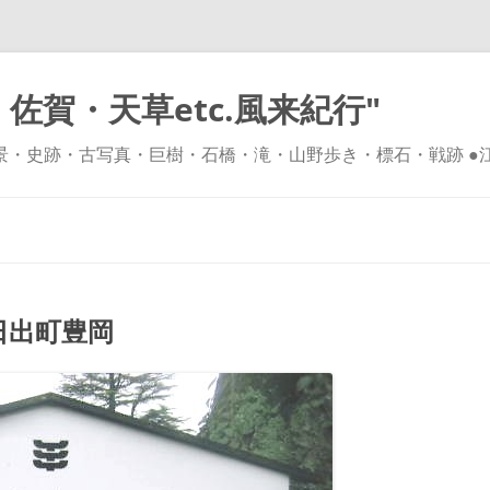
佐賀・天草etc.風来紀行"
風景・史跡・古写真・巨樹・石橋・滝・山野歩き・標石・戦跡 ●
コ
ン
テ
ン
ツ
へ
ス
キ
日出町豊岡
ッ
プ