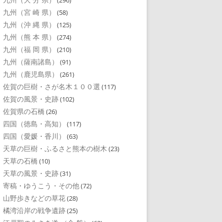
(296)
九州（宮 崎 県）
(58)
九州（沖 縄 県）
(125)
九州（熊 本 県）
(274)
九州（福 岡 県）
(210)
九州（薩南諸島）
(91)
九州（鹿児島県）
(261)
佐賀の巨樹・さが名木１００選
(117)
佐賀の風景・史跡
(102)
佐賀県の石橋
(26)
四国（徳島・高知）
(117)
四国（愛媛・香川）
(63)
天草の巨樹・ふるさと熊本の樹木
(23)
天草の石橋
(10)
天草の風景・史跡
(31)
寄稿・ゆうこう・その他
(72)
山野歩きなどの草花
(28)
橘湾沿岸の戦争遺跡
(25)