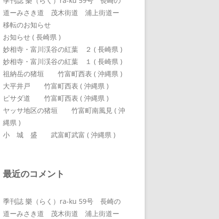
季刊誌 樂（らく）ra-ku 59号 長崎の
道ーみさき道 茂木街道 浦上街道ー
移転のお知らせ
お知らせ ( 長崎県 )
妙相寺・富川渓谷の紅葉 ２ ( 長崎県 )
妙相寺・富川渓谷の紅葉 １ ( 長崎県 )
祖納岳の猪垣 竹富町西表 ( 沖縄県 )
大平井戸 竹富町西表 ( 沖縄県 )
ピサダ道 竹富町西表 ( 沖縄県 )
ヤッサ地区の猪垣 竹富町南風見 ( 沖
縄県 )
小 城 盛 武富町武富 ( 沖縄県 )
最近のコメント
季刊誌 樂（らく）ra-ku 59号 長崎の
道ーみさき道 茂木街道 浦上街道ー