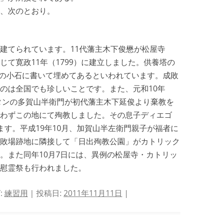
、次のとおり。
建てられています。11代藩主木下俊懋が松屋寺
て寛政11年（1799）に建立しました。供養塔の
１個の小石に書いて埋めてあるといわれています。成敗
のは全国でも珍しいことです。また、元和10年
シタンの多賀山半衛門が初代藩主木下延俊より棄教を
わずこの地にて殉教しました。その息子ディエゴ
ます。平成19年10月、加賀山半左衛門親子が福者に
敗場跡地に隣接して「日出殉教公園」がカトリック
。また同年10月7日には、異例の松屋寺・カトリッ
慰霊祭も行われました。
:
練習用
| 投稿日:
2011年11月11日
|