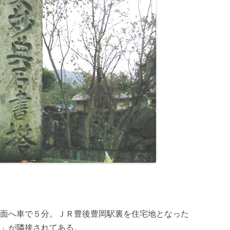
面へ車で５分。ＪＲ豊後豊岡駅裏を住宅地となった
」が隣接されてある。