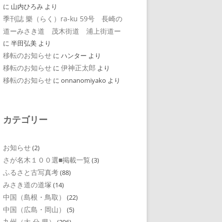
に
山内ひろみ
より
季刊誌 樂（らく）ra-ku 59号 長崎の
道ーみさき道 茂木街道 浦上街道ー
に
半田弘美
より
移転のお知らせ
に
ハンター
より
移転のお知らせ
伊神正太郎
に
より
移転のお知らせ
に
onnanomiyako
より
カテゴリー
お知らせ
(2)
さが名木１００選■掲載一覧
(3)
ふるさと古写真考
(88)
みさき道の道塚
(14)
中国（島根・鳥取）
(22)
中国（広島・岡山）
(5)
九州（大 分 県）