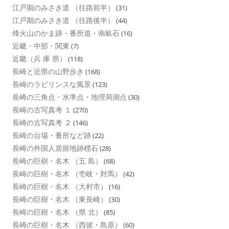
江戸期のみさき道 （往路前半）
(31)
江戸期のみさき道 （往路後半）
(44)
烽火山のかま跡・番所道・南畝石
(16)
近畿・中部・関東
(7)
近畿（兵 庫 県）
(118)
長崎と近県の山野歩き
(168)
長崎のラビリンスな風景
(123)
長崎の三角点・水準点・地理局測点
(30)
長崎の古写真考 １
(270)
長崎の古写真考 ２
(146)
長崎の台場・番所など跡
(22)
長崎の外国人居留地跡標石
(28)
長崎の巨樹・名木 （五 島）
(68)
長崎の巨樹・名木 （壱岐・対馬）
(42)
長崎の巨樹・名木 （大村市）
(16)
長崎の巨樹・名木 （東長崎）
(30)
長崎の巨樹・名木 （県 北）
(85)
長崎の巨樹・名木 （西彼・島原）
(60)