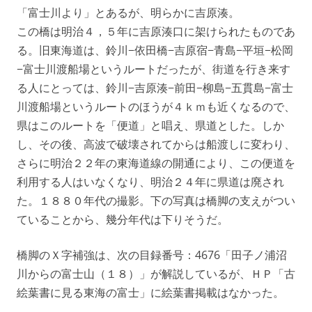
「富士川より」とあるが、明らかに吉原湊。
この橋は明治４，５年に吉原湊口に架けられたものであ
る。旧東海道は、鈴川−依田橋−吉原宿−青島−平垣−松岡
−富士川渡船場というルートだったが、街道を行き来す
る人にとっては、鈴川−吉原湊−前田−柳島−五貫島−富士
川渡船場というルートのほうが４ｋｍも近くなるので、
県はこのルートを「便道」と唱え、県道とした。しか
し、その後、高波で破壊されてからは船渡しに変わり、
さらに明治２２年の東海道線の開通により、この便道を
利用する人はいなくなり、明治２４年に県道は廃され
た。１８８０年代の撮影。下の写真は橋脚の支えがつい
ていることから、幾分年代は下りそうだ。
橋脚のＸ字補強は、次の目録番号：4676「田子ノ浦沼
川からの富士山（１８）」が解説しているが、ＨＰ「古
絵葉書に見る東海の富士」に絵葉書掲載はなかった。