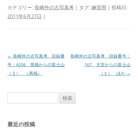
カテゴリー:
長崎外の古写真考
| タグ:
練習用
| 投稿日:
2011年6月27日
|
投
←
長崎外の古写真考 目録番
長崎外の古写真考 目録番号：
稿
号：4206 茶畑からの富士山
167 大宮からの富士山
ナ
（２） （再掲）
（１） ほか
→
ビ
ゲ
検
ー
索:
シ
ョ
最近の投稿
ン