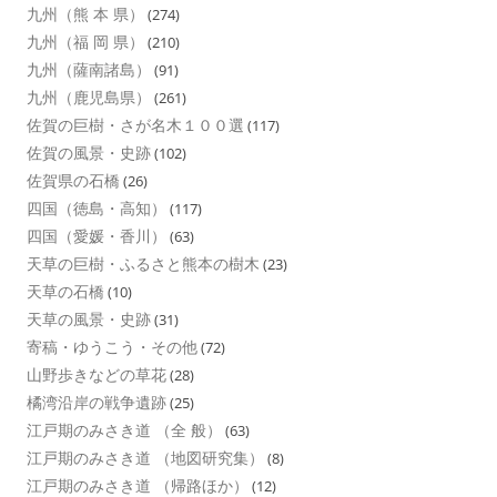
九州（熊 本 県）
(274)
九州（福 岡 県）
(210)
九州（薩南諸島）
(91)
九州（鹿児島県）
(261)
佐賀の巨樹・さが名木１００選
(117)
佐賀の風景・史跡
(102)
佐賀県の石橋
(26)
四国（徳島・高知）
(117)
四国（愛媛・香川）
(63)
天草の巨樹・ふるさと熊本の樹木
(23)
天草の石橋
(10)
天草の風景・史跡
(31)
寄稿・ゆうこう・その他
(72)
山野歩きなどの草花
(28)
橘湾沿岸の戦争遺跡
(25)
江戸期のみさき道 （全 般）
(63)
江戸期のみさき道 （地図研究集）
(8)
江戸期のみさき道 （帰路ほか）
(12)