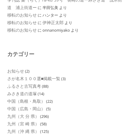
道 浦上街道ー
に
半田弘美
より
移転のお知らせ
に
ハンター
より
移転のお知らせ
伊神正太郎
に
より
移転のお知らせ
に
onnanomiyako
より
カテゴリー
お知らせ
(2)
さが名木１００選■掲載一覧
(3)
ふるさと古写真考
(88)
みさき道の道塚
(14)
中国（島根・鳥取）
(22)
中国（広島・岡山）
(5)
九州（大 分 県）
(296)
九州（宮 崎 県）
(58)
九州（沖 縄 県）
(125)