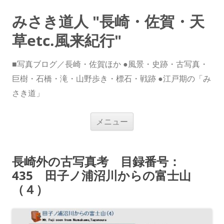
みさき道人 "長崎・佐賀・天
草etc.風来紀行"
■写真ブログ／長崎・佐賀ほか ●風景・史跡・古写真・
巨樹・石橋・滝・山野歩き・標石・戦跡 ●江戸期の「み
さき道」
コ
メニュー
ン
テ
ン
ツ
へ
長崎外の古写真考 目録番号：
ス
キ
435 田子ノ浦沼川からの富士山
ッ
プ
（４）