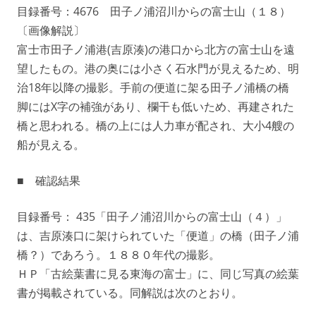
目録番号：4676 田子ノ浦沼川からの富士山（１８）
〔画像解説〕
富士市田子ノ浦港(吉原湊)の港口から北方の富士山を遠
望したもの。港の奥には小さく石水門が見えるため、明
治18年以降の撮影。手前の便道に架る田子ノ浦橋の橋
脚にはX字の補強があり、欄干も低いため、再建された
橋と思われる。橋の上には人力車が配され、大小4艘の
船が見える。
■ 確認結果
目録番号： 435「田子ノ浦沼川からの富士山（４）」
は、吉原湊口に架けられていた「便道」の橋（田子ノ浦
橋？）であろう。１８８０年代の撮影。
ＨＰ「古絵葉書に見る東海の富士」に、同じ写真の絵葉
書が掲載されている。同解説は次のとおり。