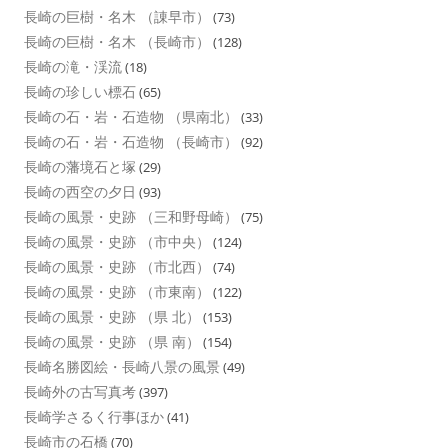
長崎の巨樹・名木 （諌早市）
(73)
長崎の巨樹・名木 （長崎市）
(128)
長崎の滝・渓流
(18)
長崎の珍しい標石
(65)
長崎の石・岩・石造物 （県南北）
(33)
長崎の石・岩・石造物 （長崎市）
(92)
長崎の藩境石と塚
(29)
長崎の西空の夕日
(93)
長崎の風景・史跡 （三和野母崎）
(75)
長崎の風景・史跡 （市中央）
(124)
長崎の風景・史跡 （市北西）
(74)
長崎の風景・史跡 （市東南）
(122)
長崎の風景・史跡 （県 北）
(153)
長崎の風景・史跡 （県 南）
(154)
長崎名勝図絵・長崎八景の風景
(49)
長崎外の古写真考
(397)
長崎学さるく行事ほか
(41)
長崎市の石橋
(70)