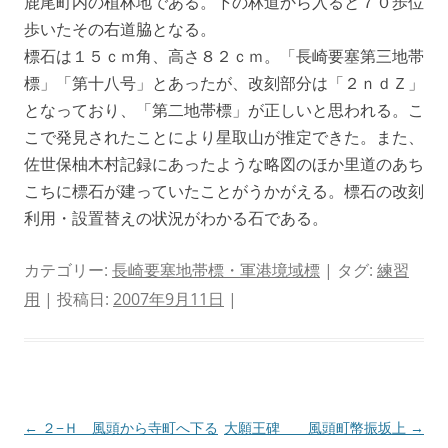
鹿尾町内の植林地である。下の林道から入ると７０歩位
歩いたその右道脇となる。
標石は１５ｃｍ角、高さ８２ｃｍ。「長崎要塞第三地帯
標」「第十八号」とあったが、改刻部分は「２ｎｄＺ」
となっており、「第二地帯標」が正しいと思われる。こ
こで発見されたことにより星取山が推定できた。また、
佐世保柚木村記録にあったような略図のほか里道のあち
こちに標石が建っていたことがうかがえる。標石の改刻
利用・設置替えの状況がわかる石である。
カテゴリー:
長崎要塞地帯標・軍港境域標
| タグ:
練習
用
| 投稿日:
2007年9月11日
|
投
←
２−Ｈ 風頭から寺町へ下る
大願王碑 風頭町幣振坂上
→