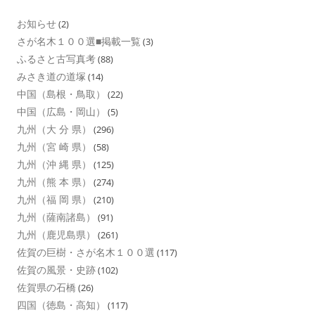
お知らせ
(2)
さが名木１００選■掲載一覧
(3)
ふるさと古写真考
(88)
みさき道の道塚
(14)
中国（島根・鳥取）
(22)
中国（広島・岡山）
(5)
九州（大 分 県）
(296)
九州（宮 崎 県）
(58)
九州（沖 縄 県）
(125)
九州（熊 本 県）
(274)
九州（福 岡 県）
(210)
九州（薩南諸島）
(91)
九州（鹿児島県）
(261)
佐賀の巨樹・さが名木１００選
(117)
佐賀の風景・史跡
(102)
佐賀県の石橋
(26)
四国（徳島・高知）
(117)