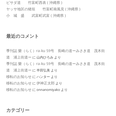
ピサダ道 竹富町西表 ( 沖縄県 )
ヤッサ地区の猪垣 竹富町南風見 ( 沖縄県 )
小 城 盛 武富町武富 ( 沖縄県 )
最近のコメント
季刊誌 樂（らく）ra-ku 59号 長崎の道ーみさき道 茂木街
道 浦上街道ー
に
山内ひろみ
より
季刊誌 樂（らく）ra-ku 59号 長崎の道ーみさき道 茂木街
道 浦上街道ー
に
半田弘美
より
移転のお知らせ
に
ハンター
より
移転のお知らせ
伊神正太郎
に
より
移転のお知らせ
に
onnanomiyako
より
カテゴリー