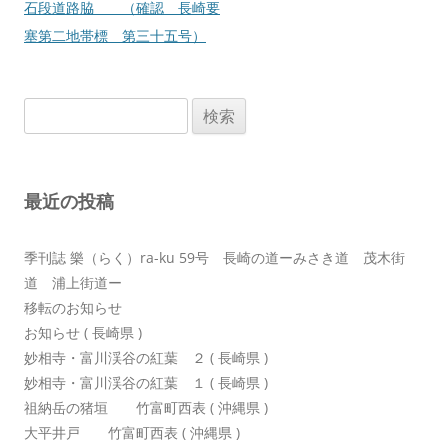
稿
石段道路脇 （確認 長崎要
ナ
塞第二地帯標 第三十五号）
ビ
ゲ
検
ー
索:
シ
ョ
最近の投稿
ン
季刊誌 樂（らく）ra-ku 59号 長崎の道ーみさき道 茂木街
道 浦上街道ー
移転のお知らせ
お知らせ ( 長崎県 )
妙相寺・富川渓谷の紅葉 ２ ( 長崎県 )
妙相寺・富川渓谷の紅葉 １ ( 長崎県 )
祖納岳の猪垣 竹富町西表 ( 沖縄県 )
大平井戸 竹富町西表 ( 沖縄県 )