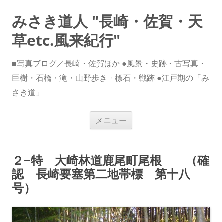
みさき道人 "長崎・佐賀・天
草etc.風来紀行"
■写真ブログ／長崎・佐賀ほか ●風景・史跡・古写真・
巨樹・石橋・滝・山野歩き・標石・戦跡 ●江戸期の「み
さき道」
コ
メニュー
ン
テ
ン
ツ
へ
２−特 大崎林道鹿尾町尾根 （確
ス
キ
認 長崎要塞第二地帯標 第十八
ッ
プ
号）