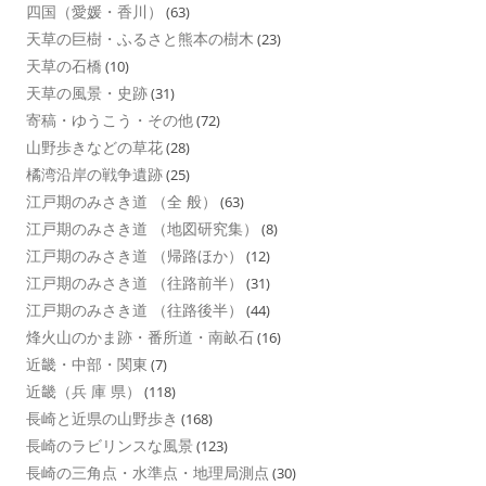
四国（愛媛・香川）
(63)
天草の巨樹・ふるさと熊本の樹木
(23)
天草の石橋
(10)
天草の風景・史跡
(31)
寄稿・ゆうこう・その他
(72)
山野歩きなどの草花
(28)
橘湾沿岸の戦争遺跡
(25)
江戸期のみさき道 （全 般）
(63)
江戸期のみさき道 （地図研究集）
(8)
江戸期のみさき道 （帰路ほか）
(12)
江戸期のみさき道 （往路前半）
(31)
江戸期のみさき道 （往路後半）
(44)
烽火山のかま跡・番所道・南畝石
(16)
近畿・中部・関東
(7)
近畿（兵 庫 県）
(118)
長崎と近県の山野歩き
(168)
長崎のラビリンスな風景
(123)
長崎の三角点・水準点・地理局測点
(30)