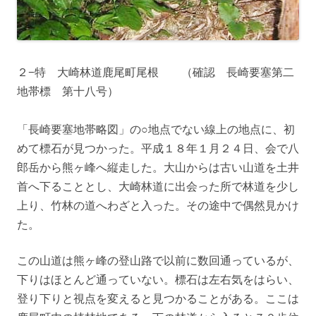
２−特 大崎林道鹿尾町尾根 （確認 長崎要塞第二
地帯標 第十八号）
「長崎要塞地帯略図」の○地点でない線上の地点に、初
めて標石が見つかった。平成１８年１月２４日、会で八
郎岳から熊ヶ峰へ縦走した。大山からは古い山道を土井
首へ下ることとし、大崎林道に出会った所で林道を少し
上り、竹林の道へわざと入った。その途中で偶然見かけ
た。
この山道は熊ヶ峰の登山路で以前に数回通っているが、
下りはほとんど通っていない。標石は左右気をはらい、
登り下りと視点を変えると見つかることがある。ここは