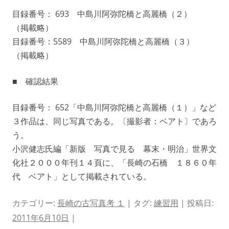
目録番号： 693 中島川阿弥陀橋と高麗橋（２）
（掲載略）
目録番号：5589 中島川阿弥陀橋と高麗橋（３）
（掲載略）
■ 確認結果
目録番号： 652「中島川阿弥陀橋と高麗橋（１）」など
３作品は、同じ写真である。〔撮影者：ベアト〕であろ
う。
小沢健志氏編「新版 写真で見る 幕末・明治」世界文
化社２０００年刊１４頁に、「長崎の石橋 １８６０年
代 ベアト」として掲載されている。
カテゴリー:
長崎の古写真考 １
| タグ:
練習用
| 投稿日:
2011年6月10日
|