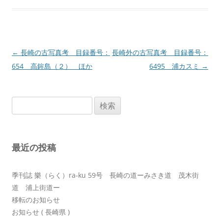
投
←
長崎の古写真考 目録番号：
長崎外の古写真考 目録番号：
稿
654 高鉾島（２） ほか
6495 浦カスミ
→
ナ
ビ
検
ゲ
索:
ー
シ
最近の投稿
ョ
ン
季刊誌 樂（らく）ra-ku 59号 長崎の道ーみさき道 茂木街
道 浦上街道ー
移転のお知らせ
お知らせ ( 長崎県 )