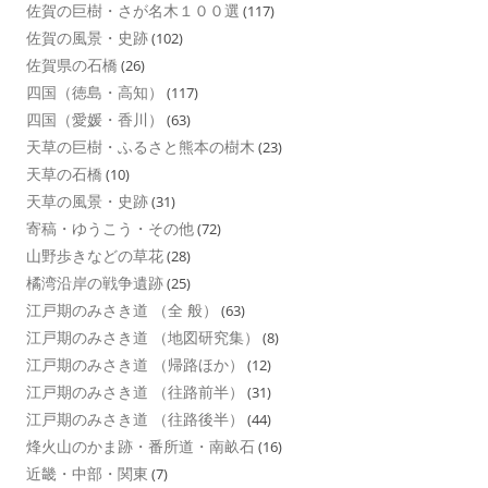
佐賀の巨樹・さが名木１００選
(117)
佐賀の風景・史跡
(102)
佐賀県の石橋
(26)
四国（徳島・高知）
(117)
四国（愛媛・香川）
(63)
天草の巨樹・ふるさと熊本の樹木
(23)
天草の石橋
(10)
天草の風景・史跡
(31)
寄稿・ゆうこう・その他
(72)
山野歩きなどの草花
(28)
橘湾沿岸の戦争遺跡
(25)
江戸期のみさき道 （全 般）
(63)
江戸期のみさき道 （地図研究集）
(8)
江戸期のみさき道 （帰路ほか）
(12)
江戸期のみさき道 （往路前半）
(31)
江戸期のみさき道 （往路後半）
(44)
烽火山のかま跡・番所道・南畝石
(16)
近畿・中部・関東
(7)