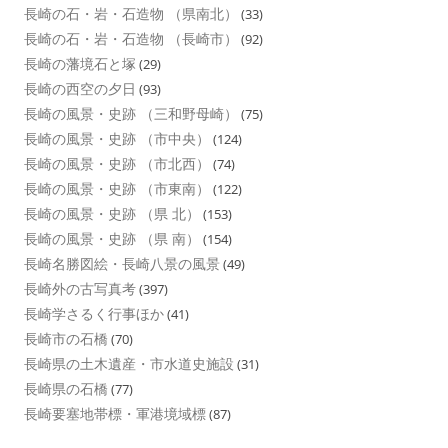
長崎の石・岩・石造物 （県南北）
(33)
長崎の石・岩・石造物 （長崎市）
(92)
長崎の藩境石と塚
(29)
長崎の西空の夕日
(93)
長崎の風景・史跡 （三和野母崎）
(75)
長崎の風景・史跡 （市中央）
(124)
長崎の風景・史跡 （市北西）
(74)
長崎の風景・史跡 （市東南）
(122)
長崎の風景・史跡 （県 北）
(153)
長崎の風景・史跡 （県 南）
(154)
長崎名勝図絵・長崎八景の風景
(49)
長崎外の古写真考
(397)
長崎学さるく行事ほか
(41)
長崎市の石橋
(70)
長崎県の土木遺産・市水道史施設
(31)
長崎県の石橋
(77)
長崎要塞地帯標・軍港境域標
(87)