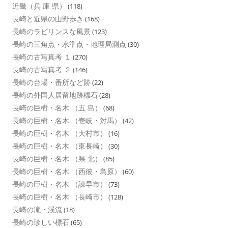
近畿（兵 庫 県）
(118)
長崎と近県の山野歩き
(168)
長崎のラビリンスな風景
(123)
長崎の三角点・水準点・地理局測点
(30)
長崎の古写真考 １
(270)
長崎の古写真考 ２
(146)
長崎の台場・番所など跡
(22)
長崎の外国人居留地跡標石
(28)
長崎の巨樹・名木 （五 島）
(68)
長崎の巨樹・名木 （壱岐・対馬）
(42)
長崎の巨樹・名木 （大村市）
(16)
長崎の巨樹・名木 （東長崎）
(30)
長崎の巨樹・名木 （県 北）
(85)
長崎の巨樹・名木 （西彼・島原）
(60)
長崎の巨樹・名木 （諌早市）
(73)
長崎の巨樹・名木 （長崎市）
(128)
長崎の滝・渓流
(18)
長崎の珍しい標石
(65)