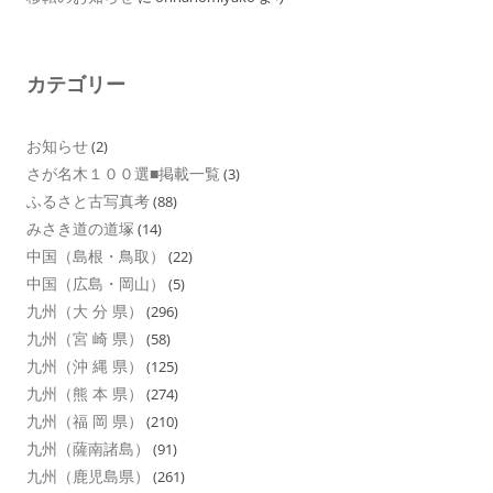
カテゴリー
お知らせ
(2)
さが名木１００選■掲載一覧
(3)
ふるさと古写真考
(88)
みさき道の道塚
(14)
中国（島根・鳥取）
(22)
中国（広島・岡山）
(5)
九州（大 分 県）
(296)
九州（宮 崎 県）
(58)
九州（沖 縄 県）
(125)
九州（熊 本 県）
(274)
九州（福 岡 県）
(210)
九州（薩南諸島）
(91)
九州（鹿児島県）
(261)