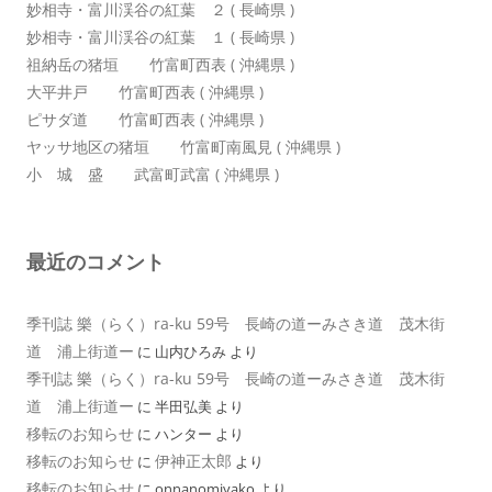
妙相寺・富川渓谷の紅葉 ２ ( 長崎県 )
妙相寺・富川渓谷の紅葉 １ ( 長崎県 )
祖納岳の猪垣 竹富町西表 ( 沖縄県 )
大平井戸 竹富町西表 ( 沖縄県 )
ピサダ道 竹富町西表 ( 沖縄県 )
ヤッサ地区の猪垣 竹富町南風見 ( 沖縄県 )
小 城 盛 武富町武富 ( 沖縄県 )
最近のコメント
季刊誌 樂（らく）ra-ku 59号 長崎の道ーみさき道 茂木街
道 浦上街道ー
に
山内ひろみ
より
季刊誌 樂（らく）ra-ku 59号 長崎の道ーみさき道 茂木街
道 浦上街道ー
に
半田弘美
より
移転のお知らせ
に
ハンター
より
移転のお知らせ
伊神正太郎
に
より
移転のお知らせ
に
onnanomiyako
より