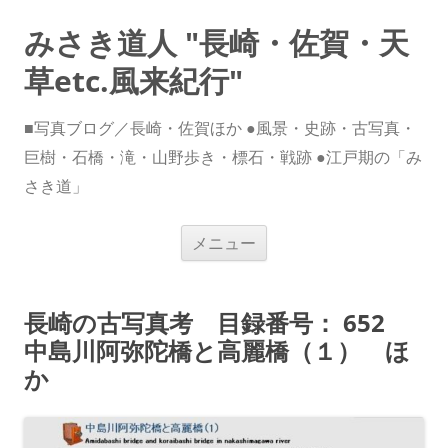
みさき道人 "長崎・佐賀・天
草etc.風来紀行"
■写真ブログ／長崎・佐賀ほか ●風景・史跡・古写真・
巨樹・石橋・滝・山野歩き・標石・戦跡 ●江戸期の「み
さき道」
コ
メニュー
ン
テ
ン
ツ
へ
長崎の古写真考 目録番号： 652
ス
キ
中島川阿弥陀橋と高麗橋（１） ほ
ッ
プ
か