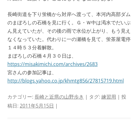
長崎街道を下り蛍橋から対岸へ渡って、本河内高部ダム
のまぼろしの石橋を見に行く。Ｇ・Ｗ中は渇水でだいぶ
ん見えていたが、その後の雨で水位が上がり、もう見え
なくなっていた。代わりに一の瀬橋を見て、蛍茶屋電停
１４時５３分着解散。
まぼろしの石橋４月３０日は、
https://misakimichi.com/archives/2683
宮さんの参加記事は、
http://blogs.yahoo.co.jp/khmtg856/27815719.html
カテゴリー:
長崎と近県の山野歩き
| タグ:
練習用
| 投
稿日:
2011年5月15日
|