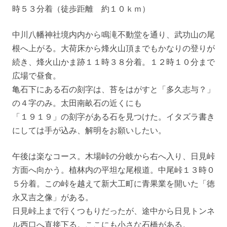
時５３分着（徒歩距離 約１０ｋｍ）
中川八幡神社境内内から鳴滝不動堂を通り、武功山の尾
根へ上がる。大荷床から烽火山頂までもかなりの登りが
続き、烽火山かま跡１１時３８分着。１２時１０分まで
広場で昼食。
亀石下にある石の刻字は、苔をはがすと「多久志与？」
の４字のみ。太田南畝石の近くにも
「１９１９」の刻字がある石を見つけた。イタズラ書き
にしては手が込み、解明をお願いしたい。
午後は楽なコース。木場峠の分岐から右へ入り、日見峠
方面へ向かう。植林内の平坦な尾根道。中尾峠１３時０
５分着。この峠を越えて新大工町に青果業を開いた「徳
永又吉之像」がある。
日見峠上まで行くつもりだったが、途中から日見トンネ
ル西口へ直接下る。ここにも小さな石橋がある。