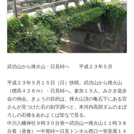
武功山から烽火山・日見峠へ 平成２３年５月
平成２３年５月１５日（日）快晴。武功山から烽火山
（標高４２６ｍ）・日見峠へ。参加１５人。みさき道歩
会の例会。きょうの目的は、烽火山頂の亀石下にある宮
さんが見つけた石の刻字調べと、本河内高部ダムのまぼ
ろしの石橋をあわよくば皆なで見る。
中川八幡神社９時３０分発ー武功山ー烽火山１１時３８
分着（昼食）ー中尾峠ー日見トンネル西口ー蛍茶屋１４