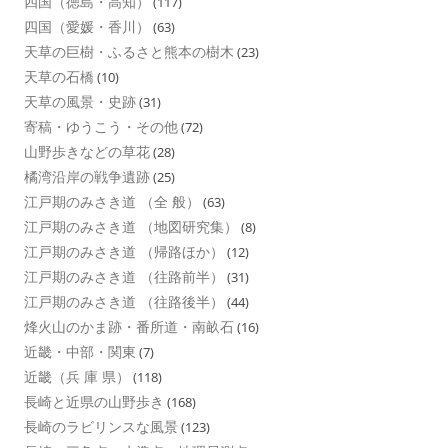
四国（徳島・高知）
(117)
四国（愛媛・香川）
(63)
天草の巨樹・ふるさと熊本の樹木
(23)
天草の石橋
(10)
天草の風景・史跡
(31)
寄稿・ゆうこう・その他
(72)
山野歩きなどの草花
(28)
橘湾沿岸の戦争遺跡
(25)
江戸期のみさき道 （全 般）
(63)
江戸期のみさき道 （地図研究集）
(8)
江戸期のみさき道 （帰路ほか）
(12)
江戸期のみさき道 （往路前半）
(31)
江戸期のみさき道 （往路後半）
(44)
烽火山のかま跡・番所道・南畝石
(16)
近畿・中部・関東
(7)
近畿（兵 庫 県）
(118)
長崎と近県の山野歩き
(168)
長崎のラビリンスな風景
(123)