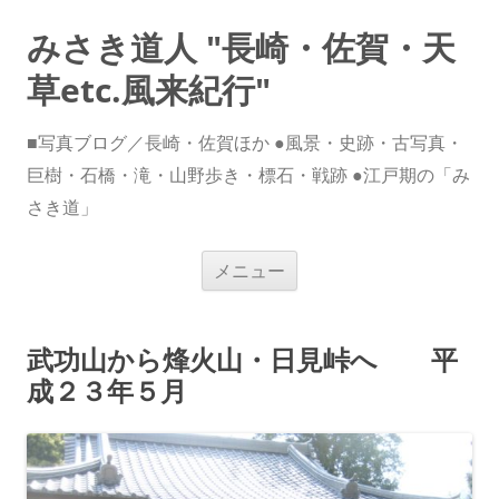
みさき道人 "長崎・佐賀・天
草etc.風来紀行"
■写真ブログ／長崎・佐賀ほか ●風景・史跡・古写真・
巨樹・石橋・滝・山野歩き・標石・戦跡 ●江戸期の「み
さき道」
コ
メニュー
ン
テ
ン
ツ
へ
武功山から烽火山・日見峠へ 平
ス
キ
成２３年５月
ッ
プ