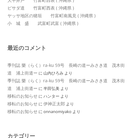
大平井戸 竹富町西表 ( 沖縄県 )
ピサダ道 竹富町西表 ( 沖縄県 )
ヤッサ地区の猪垣 竹富町南風見 ( 沖縄県 )
小 城 盛 武富町武富 ( 沖縄県 )
最近のコメント
季刊誌 樂（らく）ra-ku 59号 長崎の道ーみさき道 茂木街
道 浦上街道ー
に
山内ひろみ
より
季刊誌 樂（らく）ra-ku 59号 長崎の道ーみさき道 茂木街
道 浦上街道ー
に
半田弘美
より
移転のお知らせ
に
ハンター
より
移転のお知らせ
伊神正太郎
に
より
移転のお知らせ
に
onnanomiyako
より
カテゴリー