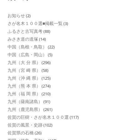
お知らせ
(2)
さが名木１００選■掲載一覧
(3)
ふるさと古写真考
(88)
みさき道の道塚
(14)
中国（島根・鳥取）
(22)
中国（広島・岡山）
(5)
九州（大 分 県）
(296)
九州（宮 崎 県）
(58)
九州（沖 縄 県）
(125)
九州（熊 本 県）
(274)
九州（福 岡 県）
(210)
九州（薩南諸島）
(91)
九州（鹿児島県）
(261)
佐賀の巨樹・さが名木１００選
(117)
佐賀の風景・史跡
(102)
佐賀県の石橋
(26)