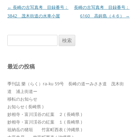
投
←
長崎の古写真考 目録番号：
長崎の古写真考 目録番号：
稿
3842 茂木街道の水車小屋
6160 高鉾島（４６）
→
ナ
ビ
検
ゲ
索:
ー
シ
最近の投稿
ョ
ン
季刊誌 樂（らく）ra-ku 59号 長崎の道ーみさき道 茂木街
道 浦上街道ー
移転のお知らせ
お知らせ ( 長崎県 )
妙相寺・富川渓谷の紅葉 ２ ( 長崎県 )
妙相寺・富川渓谷の紅葉 １ ( 長崎県 )
祖納岳の猪垣 竹富町西表 ( 沖縄県 )