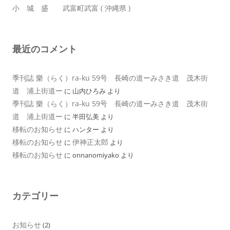
小 城 盛 武富町武富 ( 沖縄県 )
最近のコメント
季刊誌 樂（らく）ra-ku 59号 長崎の道ーみさき道 茂木街
道 浦上街道ー
に
山内ひろみ
より
季刊誌 樂（らく）ra-ku 59号 長崎の道ーみさき道 茂木街
道 浦上街道ー
に
半田弘美
より
移転のお知らせ
に
ハンター
より
移転のお知らせ
伊神正太郎
に
より
移転のお知らせ
に
onnanomiyako
より
カテゴリー
お知らせ
(2)