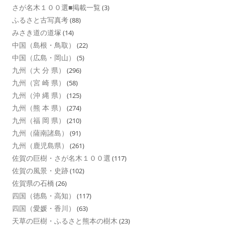
さが名木１００選■掲載一覧
(3)
ふるさと古写真考
(88)
みさき道の道塚
(14)
中国（島根・鳥取）
(22)
中国（広島・岡山）
(5)
九州（大 分 県）
(296)
九州（宮 崎 県）
(58)
九州（沖 縄 県）
(125)
九州（熊 本 県）
(274)
九州（福 岡 県）
(210)
九州（薩南諸島）
(91)
九州（鹿児島県）
(261)
佐賀の巨樹・さが名木１００選
(117)
佐賀の風景・史跡
(102)
佐賀県の石橋
(26)
四国（徳島・高知）
(117)
四国（愛媛・香川）
(63)
天草の巨樹・ふるさと熊本の樹木
(23)