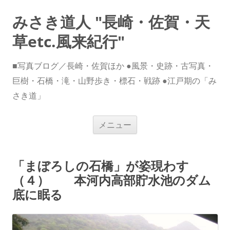
みさき道人 "長崎・佐賀・天
草etc.風来紀行"
■写真ブログ／長崎・佐賀ほか ●風景・史跡・古写真・
巨樹・石橋・滝・山野歩き・標石・戦跡 ●江戸期の「み
さき道」
コ
メニュー
ン
テ
ン
ツ
へ
「まぼろしの石橋」が姿現わす
ス
キ
（４） 本河内高部貯水池のダム
ッ
プ
底に眠る