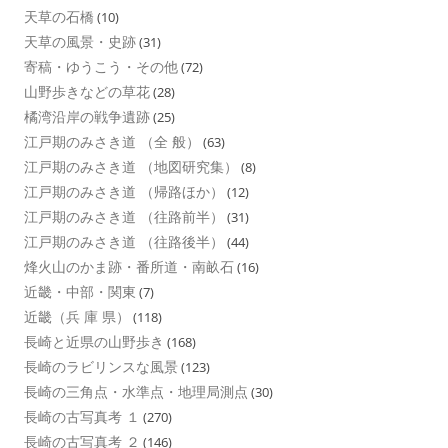
天草の石橋
(10)
天草の風景・史跡
(31)
寄稿・ゆうこう・その他
(72)
山野歩きなどの草花
(28)
橘湾沿岸の戦争遺跡
(25)
江戸期のみさき道 （全 般）
(63)
江戸期のみさき道 （地図研究集）
(8)
江戸期のみさき道 （帰路ほか）
(12)
江戸期のみさき道 （往路前半）
(31)
江戸期のみさき道 （往路後半）
(44)
烽火山のかま跡・番所道・南畝石
(16)
近畿・中部・関東
(7)
近畿（兵 庫 県）
(118)
長崎と近県の山野歩き
(168)
長崎のラビリンスな風景
(123)
長崎の三角点・水準点・地理局測点
(30)
長崎の古写真考 １
(270)
長崎の古写真考 ２
(146)