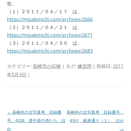
告。
（１）２０１１／０４／１７ は、
https://misakimichi.com/archives/2666
（２）２０１１／０４／２１ は、
https://misakimichi.com/archives/2671
（３）２０１１／０４／３０ は、
https://misakimichi.com/archives/2683
カテゴリー:
長崎市の石橋
| タグ:
練習用
| 投稿日:
2011
年5月3日
|
投
←
長崎外の古写真考 目録番
長崎外の古写真考 目録番号：
稿
号：4338 道中姿の侍たち ほ
4361 銀座通り（１） ほか
ナ
か
→