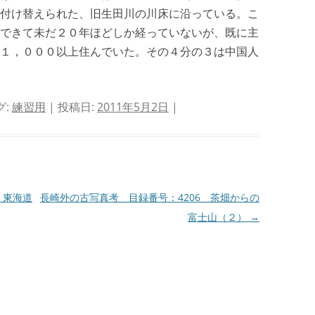
付け替えられた、旧生田川の川床に沿っている。こ
できて未だ２０年ほどしか経っていないが、既に主
１，０００以上住んでいた。その４分の３は中国人
グ:
練習用
| 投稿日:
2011年5月2日
|
 東海道
長崎外の古写真考 目録番号：4206 茶畑からの
富士山（２）
→