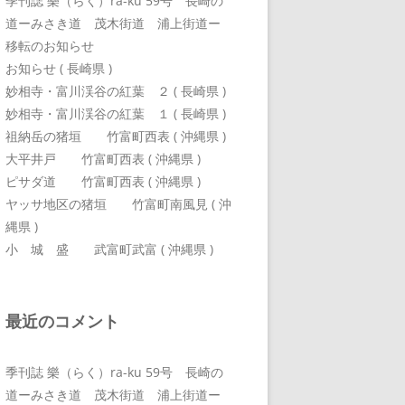
季刊誌 樂（らく）ra-ku 59号 長崎の
道ーみさき道 茂木街道 浦上街道ー
移転のお知らせ
お知らせ ( 長崎県 )
妙相寺・富川渓谷の紅葉 ２ ( 長崎県 )
妙相寺・富川渓谷の紅葉 １ ( 長崎県 )
祖納岳の猪垣 竹富町西表 ( 沖縄県 )
大平井戸 竹富町西表 ( 沖縄県 )
ピサダ道 竹富町西表 ( 沖縄県 )
ヤッサ地区の猪垣 竹富町南風見 ( 沖
縄県 )
小 城 盛 武富町武富 ( 沖縄県 )
最近のコメント
季刊誌 樂（らく）ra-ku 59号 長崎の
道ーみさき道 茂木街道 浦上街道ー