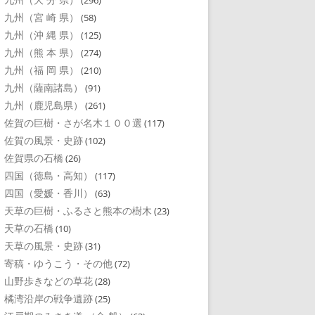
(296)
九州（宮 崎 県）
(58)
九州（沖 縄 県）
(125)
九州（熊 本 県）
(274)
九州（福 岡 県）
(210)
九州（薩南諸島）
(91)
九州（鹿児島県）
(261)
佐賀の巨樹・さが名木１００選
(117)
佐賀の風景・史跡
(102)
佐賀県の石橋
(26)
四国（徳島・高知）
(117)
四国（愛媛・香川）
(63)
天草の巨樹・ふるさと熊本の樹木
(23)
天草の石橋
(10)
天草の風景・史跡
(31)
寄稿・ゆうこう・その他
(72)
山野歩きなどの草花
(28)
橘湾沿岸の戦争遺跡
(25)