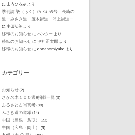
に
山内ひろみ
より
季刊誌 樂（らく）ra-ku 59号 長崎の
道ーみさき道 茂木街道 浦上街道ー
に
半田弘美
より
移転のお知らせ
に
ハンター
より
移転のお知らせ
伊神正太郎
に
より
移転のお知らせ
に
onnanomiyako
より
カテゴリー
お知らせ
(2)
さが名木１００選■掲載一覧
(3)
ふるさと古写真考
(88)
みさき道の道塚
(14)
中国（島根・鳥取）
(22)
中国（広島・岡山）
(5)
九州（大 分 県）