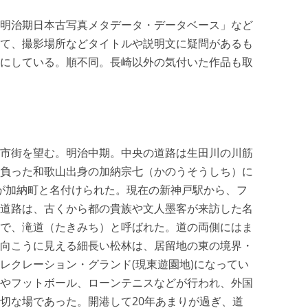
明治期日本古写真メタデータ・データベース」など
て、撮影場所などタイトルや説明文に疑問があるも
にしている。順不同。長崎以外の気付いた作品も取
市街を望む。明治中期。中央の道路は生田川の川筋
負った和歌山出身の加納宗七（かのうそうしち）に
西)側が加納町と名付けられた。現在の新神戸駅から、フ
道路は、古くから都の貴族や文人墨客が来訪した名
で、滝道（たきみち）と呼ばれた。道の両側にはま
向こうに見える細長い松林は、居留地の東の境界・
レクレーション・グランド(現東遊園地)になってい
やフットボール、ローンテニスなどが行われ、外国
切な場であった。開港して20年あまりが過ぎ、道