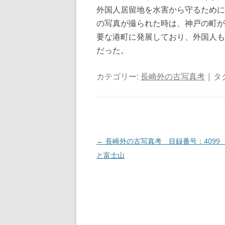
外国人居留地を水害から守るために
の写真が撮られた時は、神戸の町が
要な港町に発展しており、外国人も
だった。
カテゴリー:
長崎外の古写真考
| タ
投
←
長崎外の古写真考 目録番号：4099
稿
と富士山
ナ
ビ
ゲ
ー