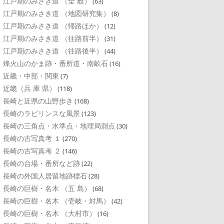
江戸期のみさき道 （全 般）
(63)
江戸期のみさき道 （地図研究集）
(8)
江戸期のみさき道 （帰路ほか）
(12)
江戸期のみさき道 （往路前半）
(31)
江戸期のみさき道 （往路後半）
(44)
烽火山のかま跡・番所道・南畝石
(16)
近畿・中部・関東
(7)
近畿（兵 庫 県）
(118)
長崎と近県の山野歩き
(168)
長崎のラビリンスな風景
(123)
長崎の三角点・水準点・地理局測点
(30)
長崎の古写真考 １
(270)
長崎の古写真考 ２
(146)
長崎の台場・番所など跡
(22)
長崎の外国人居留地跡標石
(28)
長崎の巨樹・名木 （五 島）
(68)
長崎の巨樹・名木 （壱岐・対馬）
(42)
長崎の巨樹・名木 （大村市）
(16)