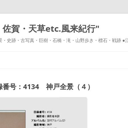
佐賀・天草etc.風来紀行"
風景・史跡・古写真・巨樹・石橋・滝・山野歩き・標石・戦跡 ●
コ
ン
テ
ン
ツ
へ
ス
キ
番号：4134 神戸全景（４）
ッ
プ