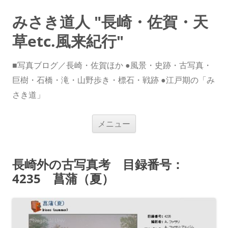
みさき道人 "長崎・佐賀・天
草etc.風来紀行"
■写真ブログ／長崎・佐賀ほか ●風景・史跡・古写真・
巨樹・石橋・滝・山野歩き・標石・戦跡 ●江戸期の「み
さき道」
コ
メニュー
ン
テ
ン
ツ
へ
長崎外の古写真考 目録番号：
ス
キ
4235 菖蒲（夏）
ッ
プ