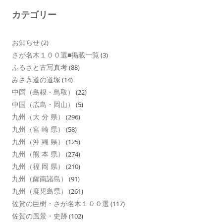
カテゴリー
お知らせ
(2)
さが名木１００選■掲載一覧
(3)
ふるさと古写真考
(88)
みさき道の道塚
(14)
中国（島根・鳥取）
(22)
中国（広島・岡山）
(5)
九州（大 分 県）
(296)
九州（宮 崎 県）
(58)
九州（沖 縄 県）
(125)
九州（熊 本 県）
(274)
九州（福 岡 県）
(210)
九州（薩南諸島）
(91)
九州（鹿児島県）
(261)
佐賀の巨樹・さが名木１００選
(117)
佐賀の風景・史跡
(102)