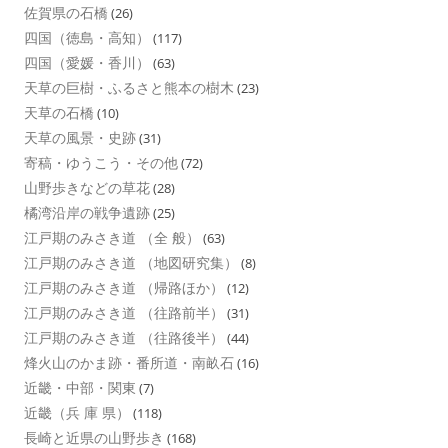
佐賀県の石橋
(26)
四国（徳島・高知）
(117)
四国（愛媛・香川）
(63)
天草の巨樹・ふるさと熊本の樹木
(23)
天草の石橋
(10)
天草の風景・史跡
(31)
寄稿・ゆうこう・その他
(72)
山野歩きなどの草花
(28)
橘湾沿岸の戦争遺跡
(25)
江戸期のみさき道 （全 般）
(63)
江戸期のみさき道 （地図研究集）
(8)
江戸期のみさき道 （帰路ほか）
(12)
江戸期のみさき道 （往路前半）
(31)
江戸期のみさき道 （往路後半）
(44)
烽火山のかま跡・番所道・南畝石
(16)
近畿・中部・関東
(7)
近畿（兵 庫 県）
(118)
長崎と近県の山野歩き
(168)