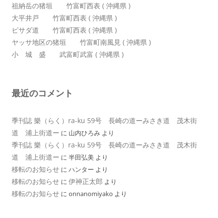
祖納岳の猪垣 竹富町西表 ( 沖縄県 )
大平井戸 竹富町西表 ( 沖縄県 )
ピサダ道 竹富町西表 ( 沖縄県 )
ヤッサ地区の猪垣 竹富町南風見 ( 沖縄県 )
小 城 盛 武富町武富 ( 沖縄県 )
最近のコメント
季刊誌 樂（らく）ra-ku 59号 長崎の道ーみさき道 茂木街
道 浦上街道ー
に
山内ひろみ
より
季刊誌 樂（らく）ra-ku 59号 長崎の道ーみさき道 茂木街
道 浦上街道ー
に
半田弘美
より
移転のお知らせ
に
ハンター
より
移転のお知らせ
伊神正太郎
に
より
移転のお知らせ
に
onnanomiyako
より