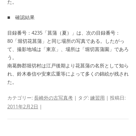
た。
■ 確認結果
目録番号：4235「菖蒲（夏）」は、次の目録番号：
80「堀切花菖蒲」と同じ場所の写真である。したがっ
て、撮影地域は「東京」、場所は「堀切菖蒲園」であろ
う。
南葛飾郡堀切村は江戸後期より花菖蒲の名所として知ら
れ、鈴木春信や安東広重等によって多くの錦絵が残され
た。
カテゴリー:
長崎外の古写真考
| タグ:
練習用
| 投稿日:
2011年2月2日
|