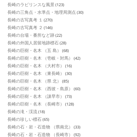
長崎のラビリンスな風景
(123)
長崎の三角点・水準点・地理局測点
(30)
長崎の古写真考 １
(270)
長崎の古写真考 ２
(146)
長崎の台場・番所など跡
(22)
長崎の外国人居留地跡標石
(28)
長崎の巨樹・名木 （五 島）
(68)
長崎の巨樹・名木 （壱岐・対馬）
(42)
長崎の巨樹・名木 （大村市）
(16)
長崎の巨樹・名木 （東長崎）
(30)
長崎の巨樹・名木 （県 北）
(85)
長崎の巨樹・名木 （西彼・島原）
(60)
長崎の巨樹・名木 （諌早市）
(73)
長崎の巨樹・名木 （長崎市）
(128)
長崎の滝・渓流
(18)
長崎の珍しい標石
(65)
長崎の石・岩・石造物 （県南北）
(33)
長崎の石・岩・石造物 （長崎市）
(92)