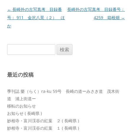
投
←
長崎外の古写真考 目録番
長崎外の古写真考 目録番号：
稿
号： 911 金沢八景（２） ほ
4259 箱根畑
→
ナ
か
ビ
ゲ
検
ー
索:
シ
ョ
最近の投稿
ン
季刊誌 樂（らく）ra-ku 59号 長崎の道ーみさき道 茂木街
道 浦上街道ー
移転のお知らせ
お知らせ ( 長崎県 )
妙相寺・富川渓谷の紅葉 ２ ( 長崎県 )
妙相寺・富川渓谷の紅葉 １ ( 長崎県 )