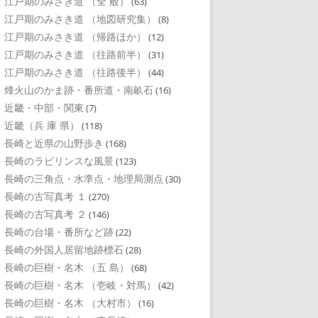
江戸期のみさき道 （全 般）
(63)
江戸期のみさき道 （地図研究集）
(8)
江戸期のみさき道 （帰路ほか）
(12)
江戸期のみさき道 （往路前半）
(31)
江戸期のみさき道 （往路後半）
(44)
烽火山のかま跡・番所道・南畝石
(16)
近畿・中部・関東
(7)
近畿（兵 庫 県）
(118)
長崎と近県の山野歩き
(168)
長崎のラビリンスな風景
(123)
長崎の三角点・水準点・地理局測点
(30)
長崎の古写真考 １
(270)
長崎の古写真考 ２
(146)
長崎の台場・番所など跡
(22)
長崎の外国人居留地跡標石
(28)
長崎の巨樹・名木 （五 島）
(68)
長崎の巨樹・名木 （壱岐・対馬）
(42)
長崎の巨樹・名木 （大村市）
(16)