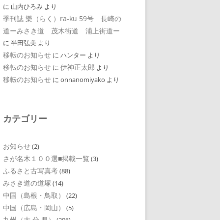
に
山内ひろみ
より
季刊誌 樂（らく）ra-ku 59号 長崎の
道ーみさき道 茂木街道 浦上街道ー
に
半田弘美
より
移転のお知らせ
に
ハンター
より
移転のお知らせ
伊神正太郎
に
より
移転のお知らせ
に
onnanomiyako
より
カテゴリー
お知らせ
(2)
さが名木１００選■掲載一覧
(3)
ふるさと古写真考
(88)
みさき道の道塚
(14)
中国（島根・鳥取）
(22)
中国（広島・岡山）
(5)
九州（大 分 県）