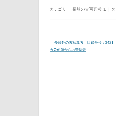
カテゴリー:
長崎の古写真考 １
| タ
投
←
長崎外の古写真考 目録番号：3421
稿
カ公使館からの善福寺
ナ
ビ
ゲ
ー
シ
ョ
ン