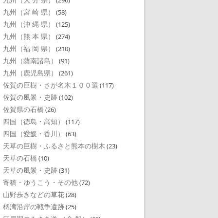
(296)
九州（宮 崎 県）
(58)
九州（沖 縄 県）
(125)
九州（熊 本 県）
(274)
九州（福 岡 県）
(210)
九州（薩南諸島）
(91)
九州（鹿児島県）
(261)
佐賀の巨樹・さが名木１００選
(117)
佐賀の風景・史跡
(102)
佐賀県の石橋
(26)
四国（徳島・高知）
(117)
四国（愛媛・香川）
(63)
天草の巨樹・ふるさと熊本の樹木
(23)
天草の石橋
(10)
天草の風景・史跡
(31)
寄稿・ゆうこう・その他
(72)
山野歩きなどの草花
(28)
橘湾沿岸の戦争遺跡
(25)