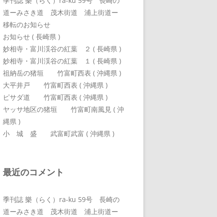
季刊誌 樂（らく）ra-ku 59号 長崎の
道ーみさき道 茂木街道 浦上街道ー
移転のお知らせ
お知らせ ( 長崎県 )
妙相寺・富川渓谷の紅葉 ２ ( 長崎県 )
妙相寺・富川渓谷の紅葉 １ ( 長崎県 )
祖納岳の猪垣 竹富町西表 ( 沖縄県 )
大平井戸 竹富町西表 ( 沖縄県 )
ピサダ道 竹富町西表 ( 沖縄県 )
ヤッサ地区の猪垣 竹富町南風見 ( 沖
縄県 )
小 城 盛 武富町武富 ( 沖縄県 )
最近のコメント
季刊誌 樂（らく）ra-ku 59号 長崎の
道ーみさき道 茂木街道 浦上街道ー