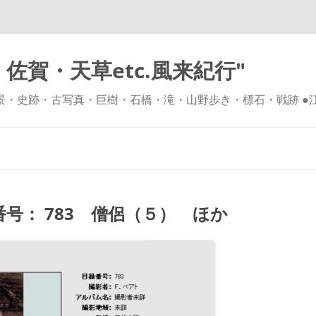
佐賀・天草etc.風来紀行"
風景・史跡・古写真・巨樹・石橋・滝・山野歩き・標石・戦跡 ●
コ
ン
テ
ン
ツ
へ
ス
キ
号： 783 僧侶（５） ほか
ッ
プ