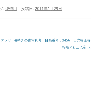
グ:
練習用
| 投稿日:
2011年1月29日
|
 アメリ
長崎外の古写真考 目録番号：3456 日光輪王寺
相輪？と三仏堂
→